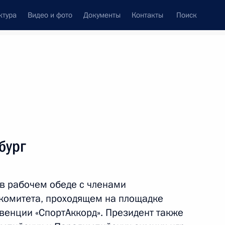
ктура
Видео и фото
Документы
Контакты
Поиск
Все темы
Подписаться на ленту
бург
ть следующие материалы
 в рабочем обеде с членами
иным
комитета, проходящем на площадке
енции «СпортАккорд». Президент также