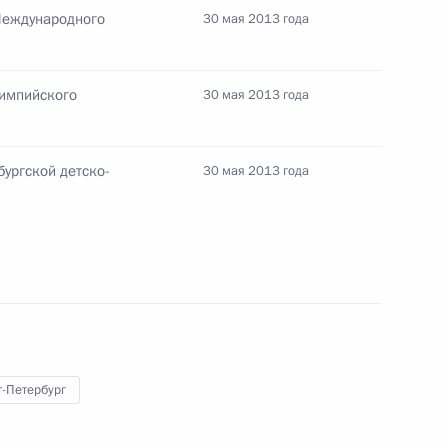
Международного
елябинской области
30 мая 2013 года
лимпийского
30 мая 2013 года
бургской детско-
рхангельской области Игорем
30 мая 2013 года
ргетики Александром Новаком
т-Петербург