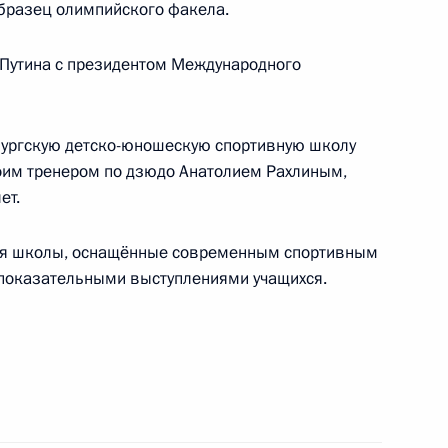
образец олимпийского факела.
0-летия образования
 Путина с президентом Международного
бургскую детско-юношескую спортивную школу
оим тренером по дзюдо Анатолием Рахлиным,
мателями
ет.
ния школы, оснащённые современным спортивным
 показательными выступлениями учащихся.
спублики Башкортостан