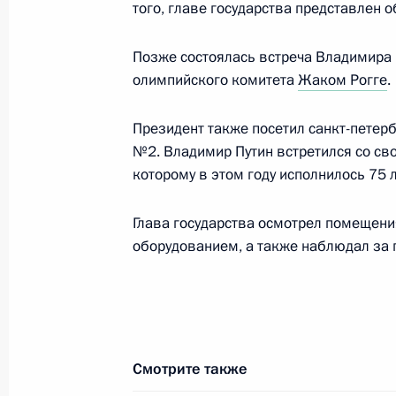
того, главе государства представлен 
Подписан Указ о праздновании 10
Республики Карелия
Позже состоялась встреча Владимира
олимпийского комитета
Жаком Рогге
.
25 мая 2013 года, 11:40
Президент также посетил санкт-петер
№2. Владимир Путин встретился со св
Встреча с российскими предприни
которому в этом году исполнилось 75 л
23 мая 2013 года, 21:00
Глава государства осмотрел помеще
оборудованием, а также наблюдал за
Рабочая встреча с Президентом Ре
Рустэмом Хамитовым
22 мая 2013 года, 20:00
Смотрите также