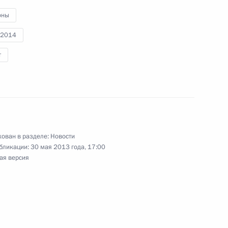
ого субсидирования
оны
-2014
т
нтских фракций
ован в разделе:
Новости
та о разработке
бликации:
30 мая 2013 года, 17:00
ию туризма
ая версия
рославской области Сергеем