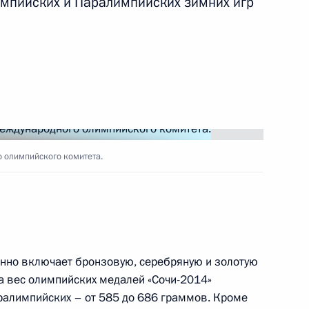
мпийских и Паралимпийских зимних игр
 по вопросам внутренней
 олимпийского комитета.
 из резервного фонда
нно включает бронзовую, серебряную и золотую
ва вес олимпийских медалей «Сочи-2014»
аралимпийских – от 585 до 686 граммов. Кроме