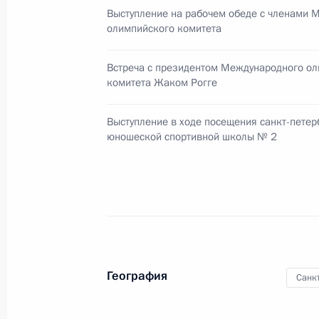
Выступление на рабочем обеде с членами 
Рабочая встреча с губернатором Ч
олимпийского комитета
Михаилом Юревичем
22 мая 2013 года, 08:30
Встреча с президентом Международного о
комитета Жаком Рогге
Выступление в ходе посещения санкт-петер
Рабочая встреча с губернатором А
юношеской спортивной школы № 2
Орловым
22 мая 2013 года, 08:00
Рабочая встреча с Министром эне
20 мая 2013 года, 18:30
География
Санк