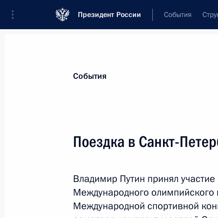
Президент России
События
Стру
Материалы по выбранной теме
События
Регионы,
4751 результат
Поездка в Санкт-Петер
Показа
Владимир Путин принял участие
Рабочая встреча с Сергеем Собян
Международного олимпийского 
5 июня 2013 года, 16:15
Международной спортивной конв