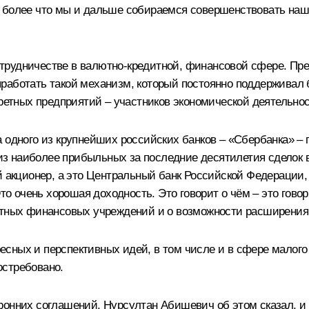
 более что мы и дальше собираемся совершенствовать наше
рудничестве в валютно-кредитной, финансовой сфере. През
работать такой механизм, который постоянно поддерживал б
кретных предприятий – участников экономической деятельнос
одного из крупнейших российских банков – «Сбербанка» – по
 наиболее прибыльных за последние десятилетия сделок в 
й акционер, а это Центральный банк Российской Федерации, 
 Это очень хорошая доходность. Это говорит о чём – это го
дитных финансовых учреждений и о возможности расширения
сных и перспективных идей, в том числе и в сфере малого 
остребовано.
ронних соглашений. Нурсултан Абишевич об этом сказал, и 