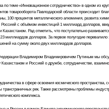
а по теме «Инновационное сотрудничество» в одном из кр
ентов товарооборота Павлодарской области происходит благ
аны, 100 процентов металлического алюминия, развита хими
 Россией с объёмом инвестиций 1 миллиард долларов, введ
к и Казахстаном. Рад отметить, что поступательно развивае
 23 миллиардов долларов. За первое полугодие перевалило 
шений на сумму около двух миллиардов долларов.
й Федерации Владимиром Владимировичем Путиным мы обсу
 Казахстаном и Россией о дружбе, сотрудничестве, взаим
удничества в сфере освоения космического пространства, с
ы трансграничных рек. Также рассмотрены проблемы индуст
етического комплекса.
на и России в рамках Единого экономического пространства