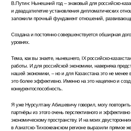
В.Путин:
Нынешний год – знаковый для российско-каза
и двадцатилетие установления дипломатических отнош
заложили прочный фундамент отношений, развивающихся
Создана и постоянно совершенствуется обширная дого
уровнях.
Тема, как вы знаете, нынешнего, IX российско-казах
работы. И для российской экономики, наверняка предс
нашей экономики, – но и для Казахстана это не менее
это более эффективно. Именно на это нацелено и со
конкурентоспособность.
Я уже Нурсултану Абишевичу говорил, могу повторить
партнёры из этого очень перспективного и эффектив
экономическому пространству
. И на моих двусторонни
в Азиатско-Тихоокеанском регионе выразили прямое 