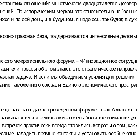
хстанских отношений: мы отмечаем двадцатилетие Договор
ений. По историческим меркам это относительно небольшой 
 и по сей день, и в будущем, я надеюсь, так будет, в дух
ворно-правовая база, поддерживаются интенсивные деловые 
станского межрегионального форума – «Инновационное сотру
тавители прессы об этом знают, это стратегическое направ
 важная задача. И если мы объединяем усилия для решения 
здание Таможенного союза, и Единого экономического прос
 ещё раз: на недавно проведённом
форуме
стран Азиатско-Т
но развивающегося региона мира очень большое внимание у
х встречах практически всегда ставились вопросы о том, как
желание наладить прямые контакты и установить особые от