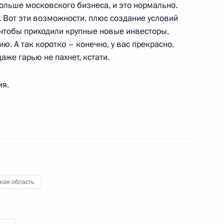
ольше московского бизнеса, и это нормально.
. Вот эти возможности, плюс создание условий
 чтобы приходили крупные новые инвесторы,
о завершении рабочей
ю. А так коротко – конечно, у вас прекрасно.
аже гарью не пахнет, кстати.
ия.
 области Андреем Шевелёвым
избирательном штабе партии
кая область