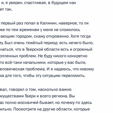
и, я уверен, счастливая, в будущем как
ет так.
 первый раз попал в Калинин, наверное, то ли
озяйства и активом партии
даже по тем временам у меня не сложилось
тающим городом, скажу откровенно. Хотя тогда
у. Был очень тяжёлый период: есть нечего было,
знаться, что в Тверской области есть и огромный
опленных проблем. Не буду никого конкретно
то всё‑таки начальники, которые у вас были,
ороны Анатолием Сердюковым
человеческая проблема. И я надеюсь, что новому
уха для того, чтобы эту ситуацию переломить.
овал, говорил о том, насколько важно
уществами Твери и всего региона. Вы
вас полно москвичей бывает, но почему‑то здесь
ильно. Посмотрите на другие области, которые