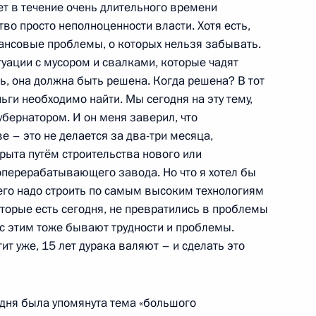
ет в течение очень длительного времени
тво просто неполноценности власти. Хотя есть,
нансовые проблемы, о которых нельзя забывать.
 единства
туации с мусором и свалками, которые чадят
ть, она должна быть решена. Когда решена? В тот
ньги необходимо найти. Мы сегодня на эту тему,
убернатором. И он меня заверил, что
ижегородской области
 – это не делается за два-три месяца,
крыта путём строительства нового или
оперерабатывающего завода. Но что я хотел бы
, его надо строить по самым высоким технологиям
торые есть сегодня, не превратились в проблемы
 с этим тоже бывают трудности и проблемы.
нрогу и Петропавловску-
ит уже, 15 лет дурака валяют – и сделать это
вание «Город воинской
одня была упомянута тема «большого