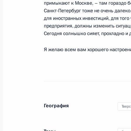
примыкают к Москве, – там гораздо б
Санкт-Петербург тоже не очень далеко
для иностранных инвестиций, для того
Ответы на вопросы журналистов п
предприятия, должны изменить ситуаци
поездки в Тверь
Сегодня солнышко сияет, прохладно и д
22 октября 2011 года, 20:00
Я желаю всем вам хорошего настроен
Встреча с губернатором Тверской
22 октября 2011 года, 19:30
Видеоконференция в центральном 
География
Тверс
«Единая Россия»
21 октября 2011 года, 14:30