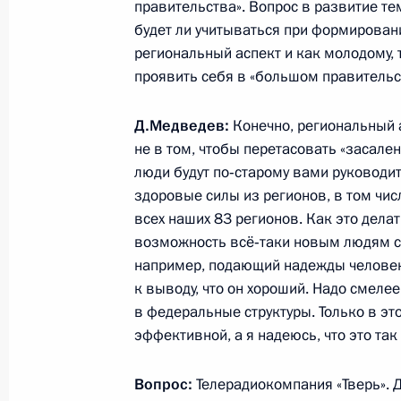
правительства». Вопрос в развитие те
будет ли учитываться при формирован
региональный аспект и как молодому,
Встреча с медицинскими работник
проявить себя в «большом правительс
2 ноября 2011 года, 16:00
Д.Медведев:
Конечно, региональный 
не в том, чтобы перетасовать «засален
люди будут по‑старому вами руководи
Поездка в Барнаул
здоровые силы из регионов, в том чис
1 ноября 2011 года, 12:30
всех наших 83 регионов. Как это делат
возможность всё‑таки новым людям се
например, подающий надежды человек 
к выводу, что он хороший. Надо смелее
Рабочая встреча с губернатором А
в федеральные структуры. Только в эт
Карлиным
эффективной, а я надеюсь, что это так 
1 ноября 2011 года, 12:20
Вопрос:
Телерадиокомпания «Тверь». Д