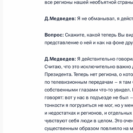
все регионы нашей необъятной стра
Встреча с активом партии «Единая 
Д.Медведев:
Я не обманывал, я дейст
1 ноября 2011 года, 12:00
Вопрос:
Скажите, какой теперь Вы ви
представление о ней и как на фоне др
Всероссийский студенческий форум
1 ноября 2011 года, 11:00
Д.Медведев:
Я действительно говорил
Считаю, что это исключительно важно 
Президента. Теперь нет региона, о кот
по телевизионным передачам – я там б
Беседа со студентами Алтайского г
собственными глазами что‑то увидел. 
1 ноября 2011 года, 10:00
говорят: вот у нас в подъезде не был –
тонкости я погрузиться не мог, но у м
и недостатках и регионов, и отдельных
чувствуют себя люди в целом. Это оч
Рабочая встреча с губернатором С
существенным образом повлияло на мо
Валерием Гаевским