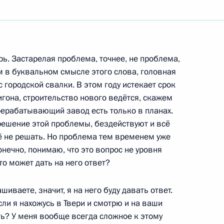
абаровского края Вячеславом
рь. Застарелая проблема, точнее, не проблема,
м в буквальном смысле этого слова, головная
 с городской свалки. В этом году истекает срок
гона, строительство нового ведётся, скажем
рерабатывающий завод есть только в планах.
й Хабаровского края
решение этой проблемы, бездействуют и всё
её не решать. Но проблема тем временем уже
конечно, понимаю, что это вопрос не уровня
то может дать на него ответ?
иваете, значит, я на него буду давать ответ.
льного завода
сли я нахожусь в Твери и смотрю и на ваши
ать? У меня вообще всегда сложное к этому