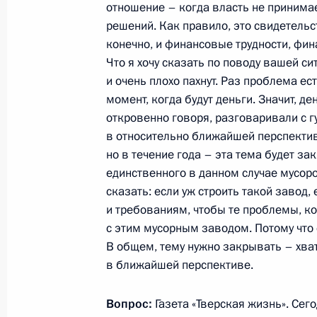
отношение – когда власть не принима
решений. Как правило, это свидетельс
конечно, и финансовые трудности, фи
В России отмечают День народного
Что я хочу сказать по поводу вашей си
4 ноября 2011 года, 15:30
и очень плохо пахнут. Раз проблема ес
момент, когда будут деньги. Значит, де
откровенно говоря, разговаривали с г
Рабочая встреча с губернатором Н
в относительно ближайшей перспективе
Валерием Шанцевым
но в течение года – эта тема будет за
единственного в данном случае мусор
4 ноября 2011 года, 14:30
сказать: если уж строить такой завод
и требованиям, чтобы те проблемы, ко
с этим мусорным заводом. Потому что
Городам Коврову, Ломоносову, Тага
В общем, тему нужно закрывать – хват
Камчатскому присвоено почётное з
в ближайшей перспективе.
славы»
Вопрос:
Газета «Тверская жизнь». Сег
4 ноября 2011 года, 10:00