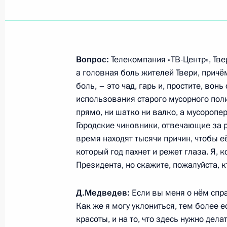
Рабочая встреча с губернатором Х
Шпортом
Вопрос:
Телекомпания «ТВ-Центр», Тве
а головная боль жителей Твери, причё
11 ноября 2011 года, 10:30
боль, – это чад, гарь и, простите, вонь
использования старого мусорного поли
прямо, ни шатко ни валко, а мусоропе
Встреча с работниками предприяти
Городские чиновники, отвечающие за 
и активом партии «Единая Россия»
время находят тысячи причин, чтобы 
11 ноября 2011 года, 08:00
который год пахнет и режет глаза. Я, 
Президента, но скажите, пожалуйста, к
Д.Медведев:
Если вы меня о нём спраш
Посещение Горьковского автомоби
Как же я могу уклониться, тем более е
4 ноября 2011 года, 19:30
красоты, и на то, что здесь нужно дел