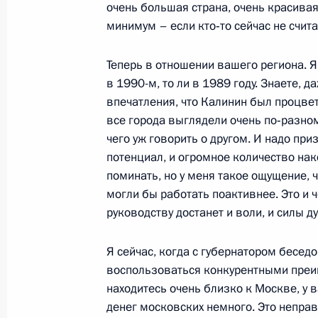
очень большая страна, очень красивая 
25 октября 2011 года, 21:00
минимум – если кто‑то сейчас не счита
Теперь в отношении вашего региона. Я
Встреча с работниками сельского х
в 1990-м, то ли в 1989 году. Знаете, 
«Единая Россия»
впечатления, что Калинин был процве
все города выглядели очень по‑разном
25 октября 2011 года, 17:00
чего уж говорить о другом. И надо при
потенциал, и огромное количество нак
поминать, но у меня такое ощущение, ч
Рабочая встреча с Министром об
могли бы работать поактивнее. Это и 
руководству достанет и воли, и силы д
24 октября 2011 года, 16:30
Я сейчас, когда с губернатором бесед
воспользоваться конкурентными преим
Поездка в Тверь
находитесь очень близко к Москве, у 
22 октября 2011 года, 20:00
денег московских немного. Это неправ