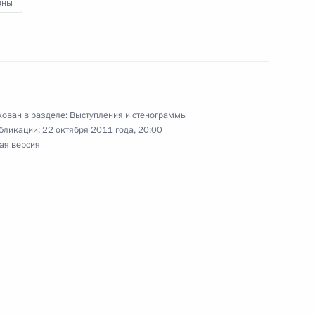
оны
ителями молодёжных
ован в разделе:
Выступления и стенограммы
бликации:
22 октября 2011 года, 20:00
та по строительству водовода
ая версия
Президентом Украины
орого российско-украинского
о форума