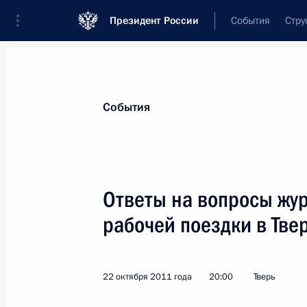
Президент России
События
Стру
Материалы по выбранной теме
События
Регионы,
4751 результат
Ответы на вопросы жу
Показа
рабочей поездки в Тве
Заседание президиума Госсовета п
регионов в модернизации эконом
22 октября 2011 года
20:00
Тверь
11 ноября 2011 года, 12:00