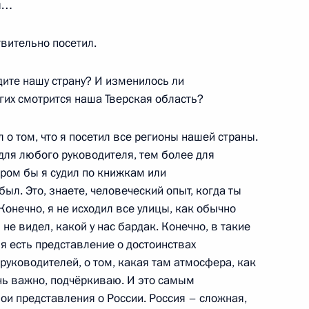
ны…
Россия»
вительно посетил.
дите нашу страну? И изменилось ли
угих смотрится наша Тверская область?
 о том, что я посетил все регионы нашей страны.
для любого руководителя, тем более для
ором бы я судил по книжкам или
ыл. Это, знаете, человеческий опыт, когда ты
осударственного университета
Конечно, я не исходил все улицы, как обычно
 не видел, какой у нас бардак. Конечно, в такие
еня есть представление о достоинствах
 руководителей, о том, какая там атмосфера, как
ень важно, подчёркиваю. И это самым
тавропольского края
и представления о России. Россия – сложная,