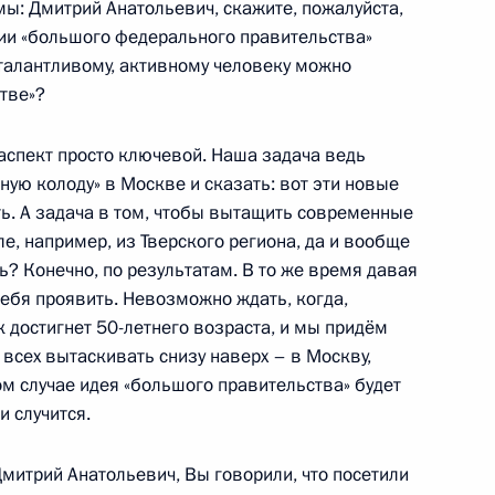
мы: Дмитрий Анатольевич, скажите, пожалуйста,
ии «большого федерального правительства»
 талантливому, активному человеку можно
ами
тве»?
аспект просто ключевой. Наша задача ведь
ную колоду» в Москве и сказать: вот эти новые
ть. А задача в том, чтобы вытащить современные
ле, например, из Тверского региона, да и вообще
ь? Конечно, по результатам. В то же время давая
бя проявить. Невозможно ждать, когда,
достигнет 50-летнего возраста, и мы придём
 всех вытаскивать снизу наверх – в Москву,
лтайского края Александром
ом случае идея «большого правительства» будет
и случится.
митрий Анатольевич, Вы говорили, что посетили