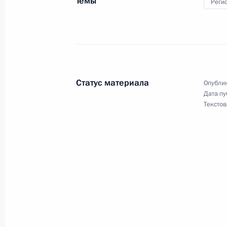
Темы
Реги
Встреча со студентами и представ
организаций
20 октября 2011 года, 17:30
Статус материала
Опублик
Дата пу
Об исполнении поручения Президен
Текстов
на острове Русский
18 октября 2011 года, 22:20
Совместная пресс-конференция с 
Виктором Януковичем по итогам Вт
межрегионального экономическог