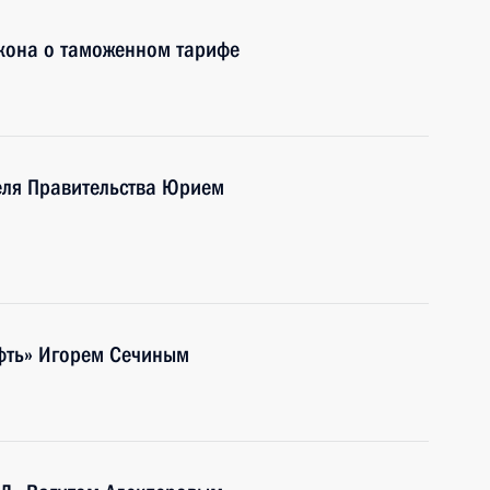
акона о таможенном тарифе
еля Правительства Юрием
ефть» Игорем Сечиным