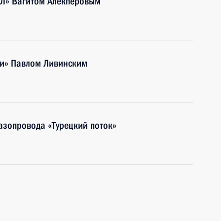
ЙЛ» Вагитом Алекперовым
ти» Павлом Ливинским
азопровода «Турецкий поток»