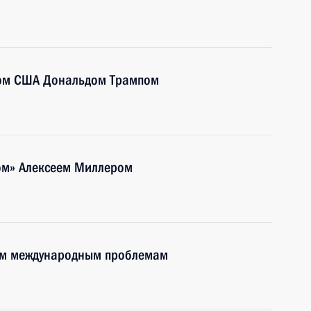
том США Дональдом Трампом
ром» Алексеем Миллером
ым международным проблемам