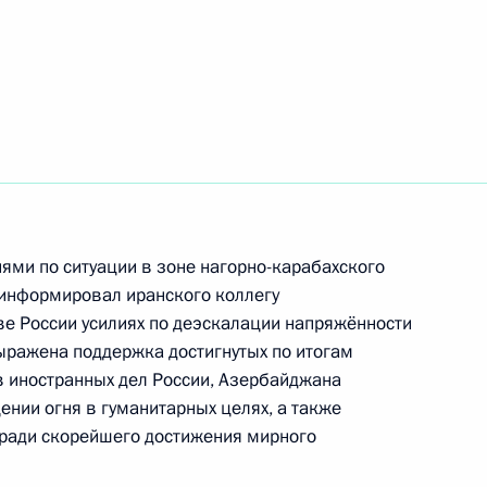
анам энергетического
ва
ми по ситуации в зоне нагорно-карабахского
 информировал иранского коллегу
е России усилиях по деэскалации напряжённости
ыражена поддержка достигнутых по итогам
в иностранных дел России, Азербайджана
ектроэнергетике
нии огня в гуманитарных целях, а также
 ради скорейшего достижения мирного