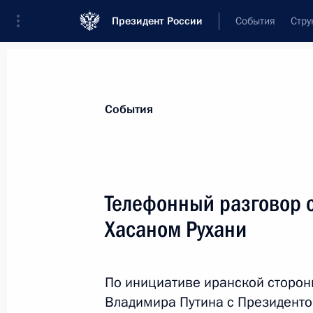
Президент России
События
Стру
Материалы по выбранной теме
События
Энергетика,
880 результатов
Телефонный разговор 
Показа
Хасаном Рухани
Рабочая встреча с Заместителем П
Александром Новаком
По инициативе иранской сторон
Владимира Путина с Президент
22 декабря 2020 года, 13:10