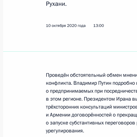
Рухани.
Поздравление работникам и ветер
10 октября 2020 года
13:00
комплекса
22 декабря 2020 года, 09:00
Совещание с членами Правительст
Проведён обстоятельный обмен мнения
9 декабря 2020 года, 15:50
конфликта. Владимир Путин подробно
о предпринимаемых при посредничеств
в этом регионе. Президентом Ирана в
трёхсторонних консультаций министро
Внесены изменения в законы об эл
и Армении договорённостей о прекраще
и о теплоснабжении
о запуске субстантивных переговоров
8 декабря 2020 года, 15:10
урегулирования.