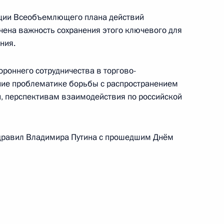
ации Всеобъемлющего плана действий
чена важность сохранения этого ключевого для
ния.
роннего сотрудничества в торгово-
ние проблематике борьбы с распространением
и председателем правления
и, перспективам взаимодействия по российской
ием Коновым
дравил Владимира Путина с прошедшим Днём
звитию нефтегазохимической