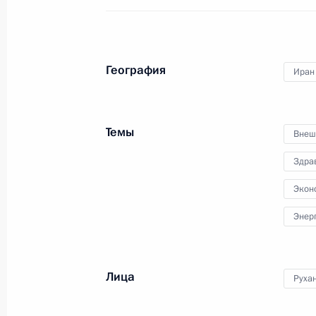
Встреча с главой компании «Росн
25 ноября 2020 года, 15:55
География
Иран
25 ноября Президент совершит раб
Темы
Внеш
в Нижегородскую область
Здра
24 ноября 2020 года, 15:10
Экон
Энер
В статью 4 закона о теплоснабжен
9 ноября 2020 года, 14:45
Лица
Руха