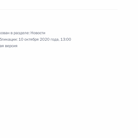
нения, касающиеся налогов
анты-Мансийском районах
круга – Югры
ован в разделе:
Новости
бликации:
10 октября 2020 года, 13:00
ая версия
сматривающие
бований безопасности
ости объектов ТЭК
 и сжиженные
ефтехимии в целях