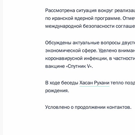
Рассмотрена ситуация вокруг реализ
по иранской ядерной программе. Отме
Поездка в Тобольск
международной безопасности соглаше
1 декабря 2020 года
Обсуждены актуальные вопросы двусто
экономической сфере. Уделено внима
Встреча с Леонидом Михельсоном 
коронавирусной инфекции, в частност
компании «СИБУР Холдинг» Дмитр
вакцине «Спутник V».
1 декабря 2020 года, 19:20
В ходе беседы
Хасан Рухани
тепло поз
рождения.
Совещание по стратегическому ра
Условлено о продолжении контактов.
отрасли
1 декабря 2020 года, 18:00