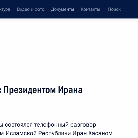
ктура
Видео и фото
Документы
Контакты
Поиск
Все темы
Подписаться на ленту
с Президентом Ирана
ть следующие материалы
редседателя Правительства
ы состоялся телефонный разговор
ом Исламской Республики Иран Хасаном