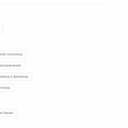
ефть» Игорем Сечиным
очую поездку
няя политика
воохранение
омика и финансы
гетика
ии внесено изменение
ни Хасан