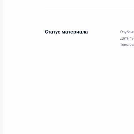
В Налоговый кодекс внесены изме
на добычу нефти в Сургутском и Х
Ханты-Мансийского автономного о
15 октября 2020 года, 14:00
Статус материала
Опублик
Дата пу
Текстов
В КоАП внесены изменения, преду
ответственность за нарушение тре
и антитеррористической защищённ
15 октября 2020 года, 13:55
Подписан закон, признающий этан
углеводородные газы продукцией н
налогообложения акцизами