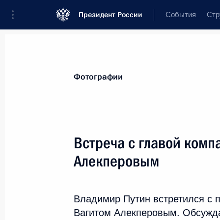
Президент России
События
Стр
Материалы по выбранной теме
Фотографии
Энергетика,
880 результатов
Встреча с главой комп
Показа
Алекперовым
Встреча с руководителями угледо
Владимир Путин встретился с
22 августа 2019 года, 13:50
Вагитом Алекперовым. Обсужда