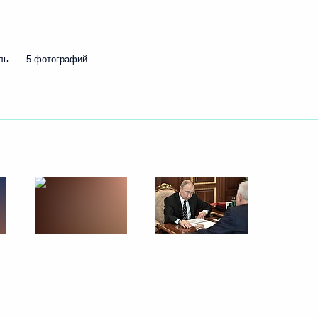
дарственном регулировании
ль
5 фотографий
ктроэнергетике
пользовании атомной энергии