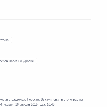
вительства в области
ещания по вопросу
гетика
перов Вагит Юсуфович
l Беном ван Берденом
кован в разделах:
Новости
,
Выступления и стенограммы
тву и индустриализации
убликации:
16 апреля 2019 года, 16:45