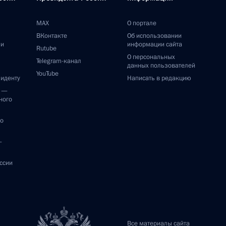
MAX
О портале
ВКонтакте
Об использовании
ии
информации сайта
Rutube
О персональных
Telegram-канал
данных пользователей
YouTube
зиденту
Написать в редакцию
и —
ного
по
—
ссии
Все материалы сайта