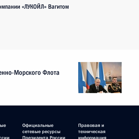
компании «ЛУКОЙЛ» Вагитом
енно-Морского Флота
ные
Официальные
Правовая и
сетевые ресурсы
техническая
ссии
Президента России
информация