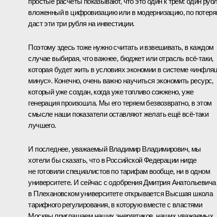
простые расчёты показывают, что это один к трём: один рубл
вложенный в цифровизацию или в модернизацию, по потер
даст эти три рубля на инвестиции.
Поэтому здесь тоже нужно считать и взвешивать, в каждом
случае выбирая, что важнее, бюджет или отрасль всё-таки,
которая будет жить в условиях экономии в системе «инфля
минус». Конечно, очень важно научиться экономить ресурс,
который уже создан, когда уже топливо сожжено, уже
генерация произошла. Мы его теряем безвозвратно, в этом
смысле наши показатели оставляют желать ещё всё-таки
лучшего.
И последнее, уважаемый Владимир Владимирович, мы
хотели бы сказать, что в Российской Федерации нигде
не готовили специалистов по тарифам вообще, ни в одном
университете. И сейчас с одобрения
Дмитрия Анатольевича
в Плехановском университете открывается Высшая школа
тарифного регулирования, в которую вместе с властями
Москвы приглашаем наших энергетиков, наших уважаемых