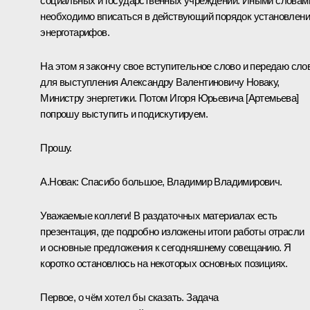
социальных и государственных учреждений. Иными словам
необходимо вписаться в действующий порядок установлен
энерготарифов.
На этом я закончу свое вступительное слово и передаю сло
для выступления Александру Валентиновичу Новаку,
Министру энергетики. Потом Игоря Юрьевича [Артемьева]
попрошу выступить и подискутируем.
Прошу.
А.Новак
:
Спасибо большое, Владимир Владимирович.
Уважаемые коллеги! В раздаточных материалах есть
презентация, где подробно изложены итоги работы отрасли
и основные предложения к сегодняшнему совещанию. Я
коротко остановлюсь на некоторых основных позициях.
Первое, о чём хотел бы сказать. Задача