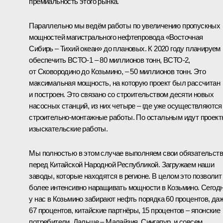
премиальность этого рынка.
Параллельно мы ведём работы по увеличению пропускных
мощностей магистрального нефтепровода «Восточная
Сибирь – Тихий океан» до плановых. К 2020 году планируем
обеспечить ВСТО-1 – 80 миллионов тонн, ВСТО-2,
от Сковородино до Козьмино, – 50 миллионов тонн. Это
максимальная мощность, на которую проект был рассчитан
и построен. Это связано со строительством десяти новых
насосных станций, из них четыре – где уже осуществляются
строительно-монтажные работы. По остальным идут проект
изыскательские работы.
Мы полностью в этом случае выполняем свои обязательст
перед Китайской Народной Республикой. Загружаем наши
заводы, которые находятся в регионе. В целом это позволит
более интенсивно наращивать мощности в Козьмино. Сегод
у нас в Козьмино забирают нефть порядка 60 процентов, да
67 процентов, китайские партнёры, 15 процентов – японские
потребители. Дальше – Малайзия, Сингапур, и совсем