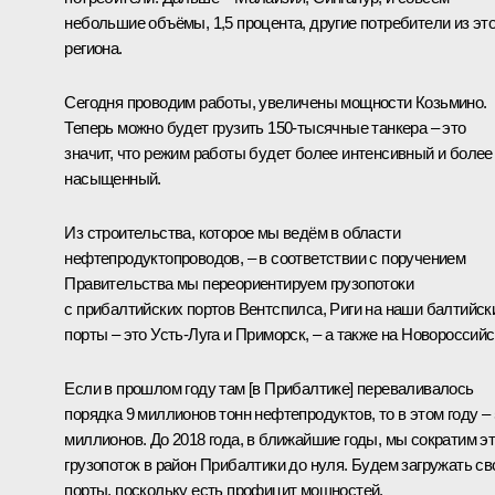
небольшие объёмы, 1,5 процента, другие потребители из это
региона.
Сегодня проводим работы, увеличены мощности Козьмино.
Теперь можно будет грузить 150-тысячные танкера – это
значит, что режим работы будет более интенсивный и более
насыщенный.
Из строительства, которое мы ведём в области
нефтепродуктопроводов, – в соответствии с поручением
Правительства мы переориентируем грузопотоки
с прибалтийских портов Вентспилса, Риги на наши балтийск
порты – это Усть-Луга и Приморск, – а также на Новороссийс
Если в прошлом году там [в Прибалтике] переваливалось
порядка 9 миллионов тонн нефтепродуктов, то в этом году – 
миллионов. До 2018 года, в ближайшие годы, мы сократим э
грузопоток в район Прибалтики до нуля. Будем загружать св
порты, поскольку есть профицит мощностей.