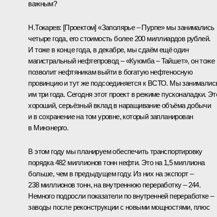
важным?
Н.Токарев:
[Проектом] «Заполярье – Пурпе» мы занимались
четыре года, его стоимость более 200 миллиардов рублей.
И тоже в конце года, в декабре, мы сдаём ещё один
магистральный нефтепровод – «Куюмба – Тайшет», он тоже
позволит нефтяникам выйти в богатую нефтеносную
провинцию и тут же подсоединяется к ВСТО. Мы занималис
им три года. Сегодня этот проект в режиме пусконаладки. Эт
хороший, серьёзный вклад в наращивание объёма добычи
и в сохранение на том уровне, который запланирован
в Минэнерго.
В этом году мы планируем обеспечить транспортировку
порядка 482 миллионов тонн нефти. Это на 1,5 миллиона
больше, чем в предыдущем году. Из них на экспорт –
238 миллионов тонн, на внутреннюю переработку – 244.
Немного подросли показатели по внутренней переработке –
заводы после реконструкции с новыми мощностями, плюс