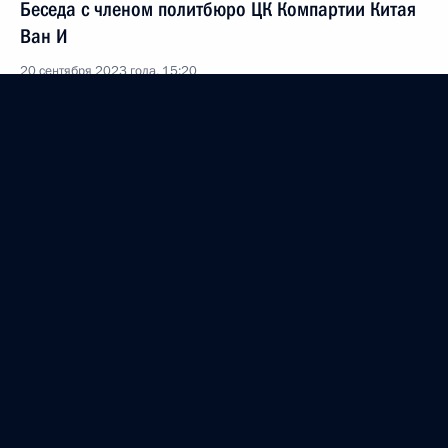
Беседа с членом политбюро ЦК Компартии Китая
Ван И
20 сентября 2023 года, 15:20
Президенту Республики Южная Осетия
А.Э.Гаглоеву
20 сентября 2023 года, 09:00
Владимир Путин и Александр Лукашенко ответили
на вопросы СМИ
15 сентября 2023 года, 12:25
Встреча с Президентом Белоруссии Александром
Лукашенко