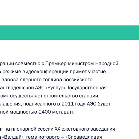
ерации совместно с Премьер-министром Народной
реговоры Президента
 режиме видеоконференции примет участие
Путина с Премьер-министром
 завоза ядерного топлива российского
ани
англадешской АЭС «Руппур». Государственная
том» осуществляет строительство станции
лашения, подписанного в 2011 году. АЭС будет
рной мощностью 2400 мегаватт.
а Касым-Жомартом Токаевым
т на пленарной сессии XX ежегодного заседания
 «Валдай», тема которого – «Справедливая