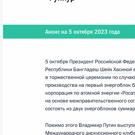
Российско-иракские переговоры
Анонс на 5 октября 2023 года
10 октября 2023 года, 14:55
5 октября Президент Российской Фед
10 октября в Кремле состоятся пе
Республики Бангладеш
Шейх Хасиной
в
Российской Федерации Владимира 
в торжественной церемонии по случаю
Республики Ирак Мухаммедом Суд
производства на первый энергоблок б
9 октября 2023 года, 16:25
корпорация по атомной энергии «Роса
на основе межправительственного сог
состоять из двух энергоблоков сумма
Встреча с Президентом Казахстан
Помимо этого Владимир Путин выступи
7 октября 2023 года, 16:30
Международного дискуссионного клуба