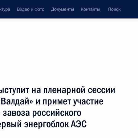
ктура
Видео и фото
Документы
Контакты
Поиск
Все темы
Подписаться на ленту
ов
ыступит на пленарной сессии
ть следующие материалы
«Валдай» и примет участие
 завоза российского
ом переходного периода Мали
ервый энергоблок АЭС