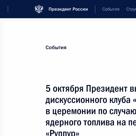
Президент России
События
Стру
Материалы по выбранной теме
События
Внешняя политика,
9136 результат
5 октября Президент в
Показа
дискуссионного клуба 
в церемонии по случаю
Телефонный разговор с Президент
ядерного топлива на п
Ассими Гойтой
«Руппур»
10 октября 2023 года, 18:20