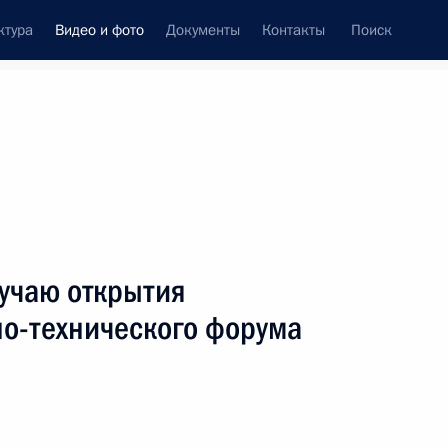
ктура
Видео и фото
Документы
Контакты
Поиск
си
ия, встречи
Встречи со СМИ
август, 2024
ть следующие материалы
учаю открытия
о-технического форума
Заявления Владимира
Путина и Ильхама Алиева
для СМИ