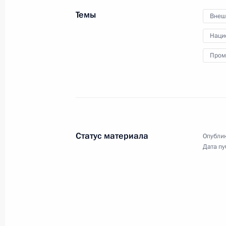
Темы
12 августа 2024 года
Аудио, 29 мин.
Внеш
Наци
В совещании приняли участие
члены Совета Безопасности,
Пром
Правительства, представители
Администрации Президента,
руководители силовых ведомств,
а также главы Белгородской,
Брянской и Курской областей.
Статус материала
Опублик
Дата пу
Совещание
с руководителями силовых
ведомств
7 августа 2024 года
Аудио, 2 мин.