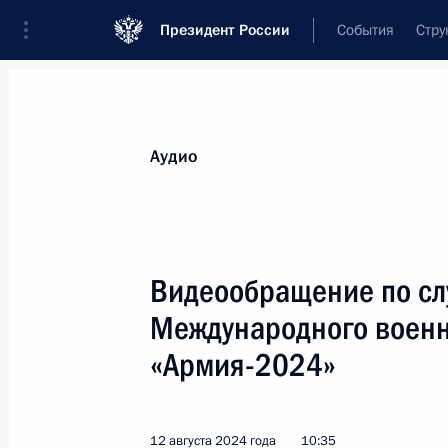
Президент России
События
Стру
Видеозаписи
Фотографии
Аудиозапи
Все материалы
Выступления
Совещан
Аудио
Показа
Видеообращение по сл
Международного военн
Встреча с представителями
«Армия-2024»
ассоциации жертв терактов
«Матери Беслана»
12 августа 2024 года
10:35