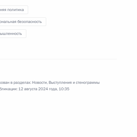
няя политика
12 августа 2024 года
Аудио, 4 мин.
ональная безопасность
ышленность
ован в разделах:
Новости
,
Выступления и стенограммы
бликации:
12 августа 2024 года, 10:35
Совещание с членами
Правительства
7 августа 2024 года
Аудио, 1 ч.