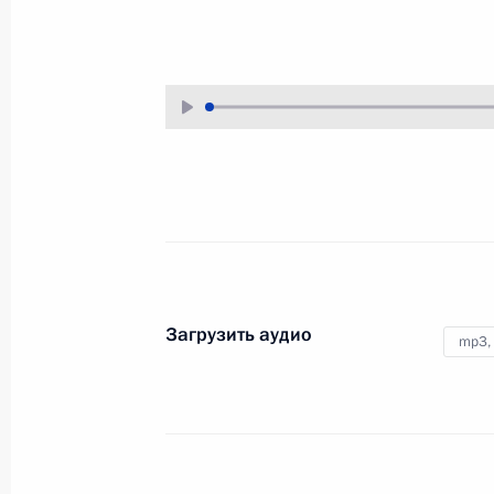
20 августа 2024 года
Аудио, 5 мин.
Загрузить аудио
mp3,
Владимир Путин провёл
оперативное совещание
в Ново-Огарёве