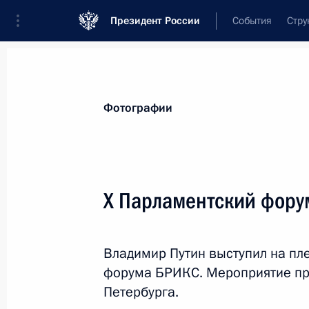
Президент России
События
Стру
Материалы по выбранной теме
Фотографии
Внешняя политика,
9135 результат
X Парламентский фору
Показа
Владимир Путин выступил на пл
Телефонный разговор с Наследным
форума БРИКС. Мероприятие про
Мухаммедом Бен Сальманом Аль С
Петербурга.
17 июля 2024 года, 23:10