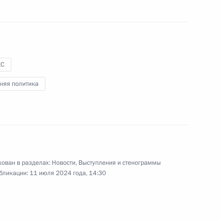
КС
няя политика
ован в разделах:
Новости
,
Выступления и стенограммы
 Андрея Первозванного
бликации:
11 июля 2024 года, 14:30
е Моди