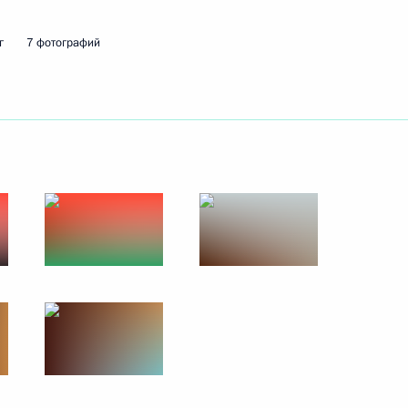
г
7 фотографий
 исламского совета Ирана
ментского союза Тулией
ого комитета Всекитайского
й Чжао Лэцзи