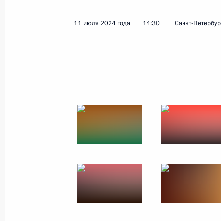
11 июля 2024 года
14:30
Санкт-Петербур
Встреча с Председателем Собрания
Мохаммадом-Багером Галибафом
11 июля 2024 года, 16:00
Встреча с Председателем Межпарла
Эксон
11 июля 2024 года, 15:40
Встреча с Председателем Постоянн
собрания народных представителе