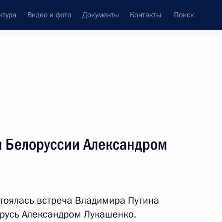
ктура
Видео и фото
Документы
Контакты
Поиск
Все темы
Подписаться на ленту
ов
м Белоруссии Александром
ть следующие материалы
ту Турецкой Республики
тоялась встреча Владимира Путина
русь Александром Лукашенко.