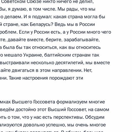
тоится заседание Высшего
в Советском Союзе никто ничего не делил,
 государства
 Вы, я думаю, в том числе. Мы рады, что мы
о делаем. И я подумал: какая страна могла бы
 стране, как Беларусь? Ведь мы в России
облем. Если у России есть, а у России много чего
йте, давайте вместе, берите, зарабатывайте,
 и Премьер-министру Индии
а была бы так относиться, как вы относитесь
что мешало Украине, балтийским странам так
о выстраивали несколько десятилетий, мы вместе
айте двигаться в этом направлении. Нет,
зни. Такие настроения порождают эти
наторами в профильных
ствия «Группы двадцати»
 рамках Высшего Госсовета формализуем многие
ведём достойно этот Высший Госсовет, на самом
ть о том, что у нас есть перспективы. Обсудим
ализуются довольно успешно, мы очень многое