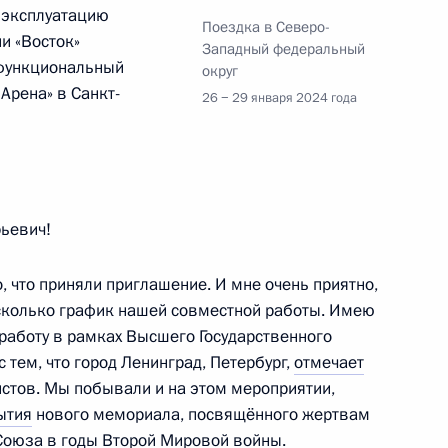
 эксплуатацию
Поездка в Северо-
и «Восток»
Западный федеральный
функциональный
округ
ссии Дмитрием Патрушевым
Арена» в Санкт-
26 − 29 января 2024 года
ла Зарубина
ьевич!
, что приняли приглашение. И мне очень приятно,
есколько график нашей совместной работы. Имею
аботу в рамках Высшего Государственного
ского работника
 тем, что город Ленинград, Петербург,
отмечает
истов. Мы побывали и на этом мероприятии,
ытия
нового мемориала, посвящённого жертвам
Союза в годы Второй Мировой войны.