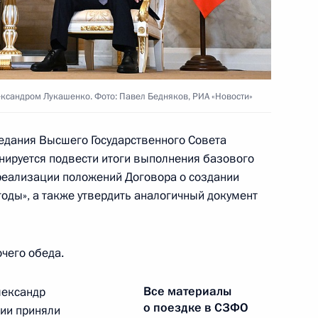
на Шавкатом Мирзиёевым
а Касым-Жомартом Токаевым
ксандром Лукашенко. Фото: Павел Бедняков, РИА «Новости»
едания Высшего Государственного Совета
анируется подвести итоги выполнения базового
реализации положений Договора о создании
 Садыром Жапаровым
оды», а также утвердить аналогичный документ
чего обеда.
и Сербской Милорадом
Все материалы
лександр
о поездке в СЗФО
ии приняли