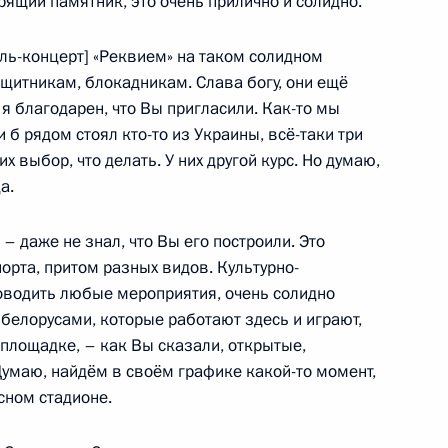
ящий памятник, это очень прилично и солидно.
етия полного освобождения
ы
кль-концерт] «Реквием» на таком солидном
ащитникам, блокадникам. Слава богу, они ещё
 я благодарен, что Вы пригласили. Как-то мы
и б рядом стоял кто-то из Украины, всё-таки три
х выбор, что делать. У них другой курс. Но думаю,
лям СССР – жертвам
а.
кой Отечественной войны
– даже не знал, что Вы его построили. Это
орта, притом разных видов. Культурно-
оводить любые мероприятия, очень солидно
 белорусами, которые работают здесь и играют,
да
 площадке, – как Вы сказали, открытые,
Думаю, найдём в своём графике какой-то момент,
сном стадионе.