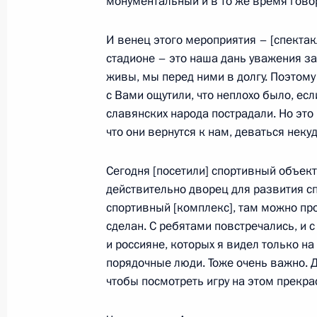
монументальный и в то же время говор
Спектакль-концерт по случаю 80-л
Ленинграда от фашистской блокад
И венец этого мероприятия – [спекта
стадионе – это наша дань уважения з
27 января 2024 года, 18:35
живы, мы перед ними в долгу. Поэтому
с Вами ощутили, что неплохо было, есл
славянских народа пострадали. Но это и
Открытие мемориала мирным жите
что они вернутся к нам, деваться некуд
нацистского геноцида в годы Вели
27 января 2024 года, 17:10
Сегодня [посетили] спортивный объект 
действительно дворец для развития сп
спортивный [комплекс], там можно пр
сделан. С ребятами повстречались, и с
80-летие снятия блокады Ленингра
и россияне, которых я видел только на
27 января 2024 года, 13:00
порядочные люди. Тоже очень важно. 
чтобы посмотреть игру на этом прекра