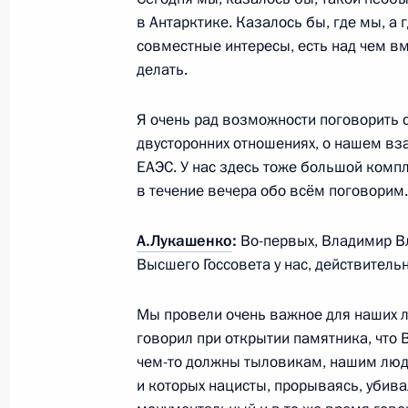
в Антарктике. Казалось бы, где мы, а 
Телефонный разговор с Президент
совместные интересы, есть над чем вм
Нахайяном
делать.
5 февраля 2024 года, 19:15
Я очень рад возможности поговорить 
двусторонних отношениях, о нашем вз
ЕАЭС. У нас здесь тоже большой комп
Заседание Высшего Государственн
в течение вечера обо всём поговорим.
государства
29 января 2024 года, 17:40
А.Лукашенко
:
Во-первых, Владимир В
Высшего Госсовета у нас, действитель
Встреча с Президентом Белорусси
Мы провели очень важное для наших л
говорил при открытии памятника, что 
28 января 2024 года, 18:20
чем-то должны тыловикам, нашим людя
и которых нацисты, прорываясь, убива