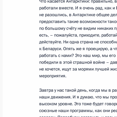
29 января в Санкт-Петербурге сос
Что касается Антарктики: правильно, 
Государственного Совета Союзного
работали вместе. И я очень рад, как и
не разошлись, в Антарктике общее дел
27 января 2024 года, 12:00
предоставить такие возможности такой
по большому счёту не видим никаких пр
есть, – пожалуйста, приходите, работа
Президенту Индии Дроупади Мурму
действуйте. Ни одна страна не способн
Нарендре Моди
к Беларуси. Опять же я проецирую, а 
работать с нами? Это наш мир, мы ег
26 января 2024 года, 09:00
победили в этой страшной войне – дав
не хочется, ищут за морями лучшей жи
мероприятия.
Совещание с российскими коорди
общественных форматах взаимодей
Завтра у нас такой день, когда мы в
наши движения. И я думаю, что мы про
25 января 2024 года, 18:00
высоком уровне. Это тоже будет говори
союзные наши программы, как они ре