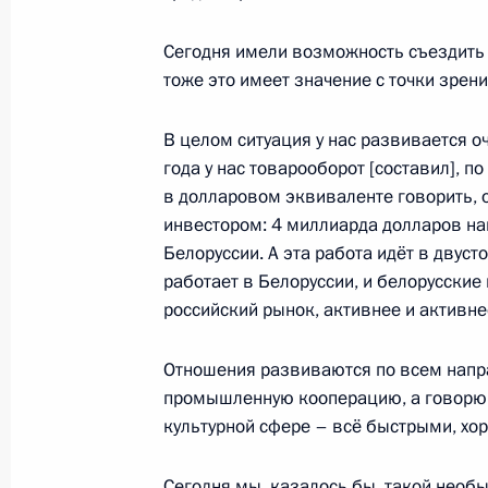
Телефонный разговор с Председат
Сегодня имели возможность съездит
8 февраля 2024 года, 14:15
тоже это имеет значение с точки зрен
В целом ситуация у нас развивается 
Телефонный разговор с Президен
года у нас товарооборот [составил], 
Алиевым
в долларовом эквиваленте говорить, 
инвестором: 4 миллиарда долларов н
8 февраля 2024 года, 11:30
Белоруссии. А эта работа идёт в двус
работает в Белоруссии, и белорусские
российский рынок, активнее и активне
Встреча с главным раввином Росс
и президентом Федерации еврейск
Отношения развиваются по всем напр
Александром Бородой
промышленную кооперацию, а говорю и
культурной сфере – всё быстрыми, хо
7 февраля 2024 года, 23:40
Сегодня мы, казалось бы, такой необ