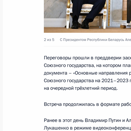
Встреча с Президентом Узбекиста
21 февраля 2024 года, 18:10
Встреча с Президентом Казахстан
2 из 5
С Президентом Республики Беларусь Але
21 февраля 2024 года, 17:30
Переговоры прошли в преддверии зас
Союзного государства, на котором пл
документа – «Основные направления 
Встреча с Президентом Киргизии
Союзного государства на 2021–2023 г
21 февраля 2024 года, 16:25
на очередной трёхлетний период.
Встреча продолжилась в формате рабо
Встреча с Президентом Республик
Ранее в этот день Владимир Путин и А
Додиком
Лукашенко в режиме видеоконференц