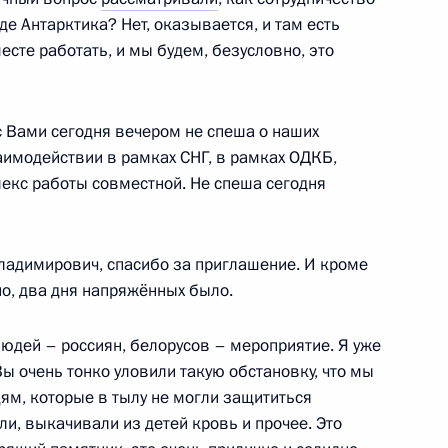
где Антарктика? Нет, оказывается, и там есть
ом ОАЭ Мухаммедом Аль
есте работать, и мы будем, безусловно, это
с Вами сегодня вечером не спеша о наших
аимодействии в рамках СНГ, в рамках ОДКБ,
лекс работы совместной. Не спеша сегодня
ого Совета Союзного
ладимирович, спасибо за приглашение. И кроме
но, два дня напряжённых было.
и Александром Лукашенко
юдей – россиян, белорусов – мероприятие. Я уже
Вы очень тонко уловили такую обстановку, что мы
м, которые в тылу не могли защититься
ли, выкачивали из детей кровь и прочее. Это