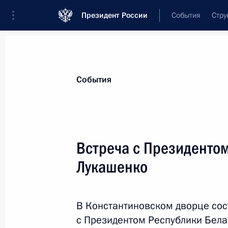
Президент России
События
Стру
Материалы по выбранной теме
События
Внешняя политика,
9136 результат
Встреча с Президенто
Показа
Лукашенко
Реджепу Тайипу Эрдогану, Президен
В Константиновском дворце сос
26 февраля 2024 года, 12:25
с Президентом Республики Бела