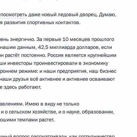
елем КНР Си Цзиньпином
ь
посмотреть
даже новый ледовый дворец. Думаю,
ия развития спортивных контактов.
очень энергично. За первые 10 месяцев прошлого
том Азербайджана Ильхамом
по нашим данным, 42,5 миллиарда долларов, если
он растёт постоянно. Россия является крупнейшим
аши инвесторы проинвестировали в экономику
тороннем режиме: и наши предприятия, наш бизнес
 наши друзья всё активнее и активнее осваивают
е здесь работают.
ии Берлом Лазаром
их общин России
авлениям. Имею в виду не только
 о сельском хозяйстве, и о науке, образовании,
рошими темпами растет.
ычный вопрос
рассматривали
, как сотрудничество