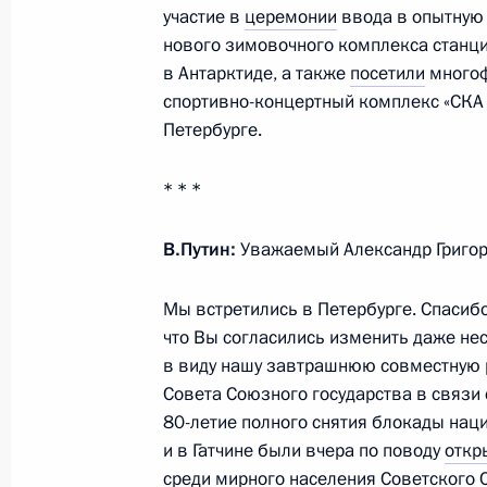
21 февраля 2024 года, 15:30
участие в
церемонии
ввода в опытную
нового зимовочного комплекса станци
в Антарктиде, а также
посетили
много
Встреча с главой Минсельхоза Ро
спортивно-концертный комплекс «СКА 
Петербурге.
20 февраля 2024 года, 23:25
* * *
Ответы на вопросы журналиста Пав
В.Путин:
Уважаемый Александр Григор
14 февраля 2024 года, 23:00
Мы встретились в Петербурге. Спасибо
что Вы согласились изменить даже н
в виду нашу завтрашнюю совместную р
Поздравление с Днём дипломатиче
Совета Союзного государства в связи с
10 февраля 2024 года, 09:00
80-летие полного снятия блокады нац
и в Гатчине были вчера по поводу
откр
среди мирного населения Советского 