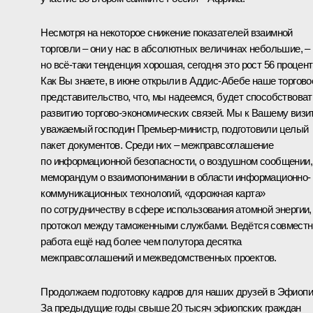
Несмотря на некоторое снижение показателей взаимной
торговли – они у нас в абсолютных величинах небольшие, –
но всё-таки тенденция хорошая, сегодня это рост 56 процент
Как Вы знаете, в июне открыли в Аддис-Абебе наше торгово
представительство, что, мы надеемся, будет способствоват
развитию торгово-экономических связей. Мы к Вашему визит
уважаемый господин Премьер-министр, подготовили целый
пакет документов. Среди них – межправсоглашение
по информационной безопасности, о воздушном сообщении,
меморандум о взаимопонимании в области информационно-
коммуникационных технологий, «дорожная карта»
по сотрудничеству в сфере использования атомной энергии,
протокол между таможенными службами. Ведётся совместн
работа ещё над более чем полутора десятка
межправсоглашений и межведомственных проектов.
Продолжаем подготовку кадров для наших друзей в Эфиопи
За предыдущие годы свыше 20 тысяч эфиопских граждан