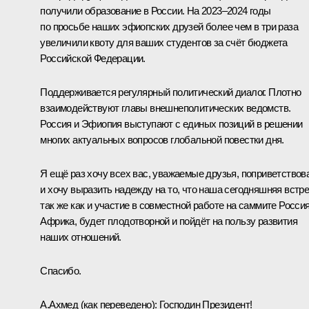
получили образование в России. На 2023–2024 годы
по просьбе наших эфиопских друзей более чем в три раза
увеличили квоту для ваших студентов за счёт бюджета
Российской Федерации.
Поддерживается регулярный политический диалог. Плотно
взаимодействуют главы внешнеполитических ведомств.
Россия и Эфиопия выступают с единых позиций в решении
многих актуальных вопросов глобальной повестки дня.
Я ещё раз хочу всех вас, уважаемые друзья, поприветствов
и хочу выразить надежду на то, что наша сегодняшняя встре
так же как и участие в совместной работе на саммите Россия
Африка, будет плодотворной и пойдёт на пользу развития
наших отношений.
Спасибо.
А.Ахмед
(как переведено)
: Господин Президент!