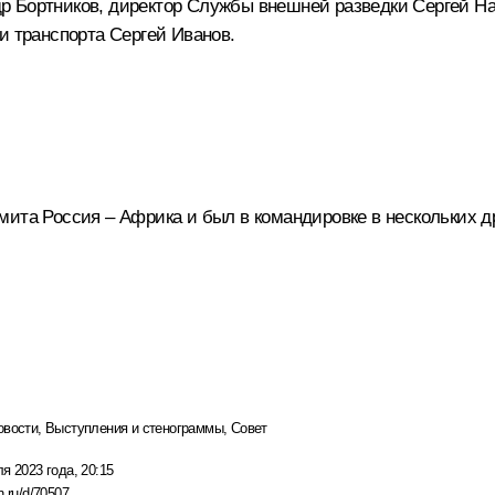
р Бортников
, директор Службы внешней разведки
Сергей Н
 и транспорта
Сергей Иванов
.
мита Россия – Африка и был в командировке в нескольких д
овости
,
Выступления и стенограммы
,
Совет
я 2023 года, 20:15
n.ru/d/70507