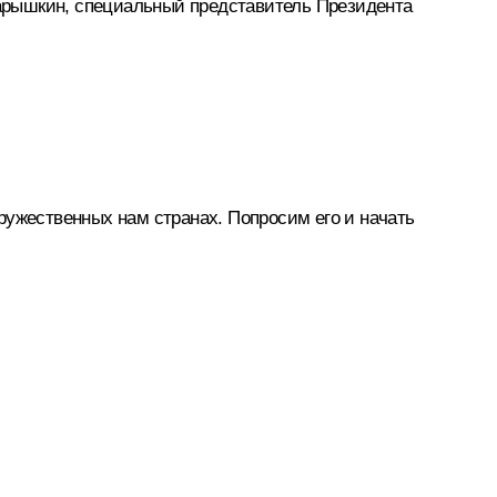
арышкин
, специальный представитель Президента
ружественных нам странах. Попросим его и начать