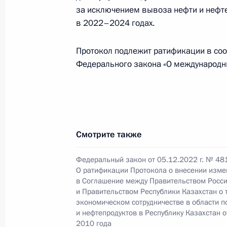
за исключением вывоза нефти и нефт
в 2022–2024 годах.
Беседа с Премьер-министром Арм
Протокол подлежит ратификации в соот
9 декабря 2022 года, 15:35
Федерального закона «О международн
Заседание Высшего Евразийского 
9 декабря 2022 года, 12:50
Смотрите также
Федеральный закон от 05.12.2022 г. № 48
Видеообращение к участникам вст
О ратификации Протокола о внесении изме
ведомств государств – членов ШОС
в Соглашение между Правительством Росс
и Правительством Республики Казахстан о 
9 декабря 2022 года, 11:00
экономическом сотрудничестве в области п
и нефтепродуктов в Республику Казахстан о
2010 года