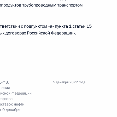
епродуктов трубопроводным транспортом
ении Николом Пашиняном
ветствии с подпунктом «а» пункта 1 статьи 15
ых договорах Российской Федерации».
экономического совета
1-ФЗ.
5 декабря 2022 года
речи глав оборонных
нения
 и СНГ
ийской Федерации
торгово-
оставок нефти
т 9 декабря