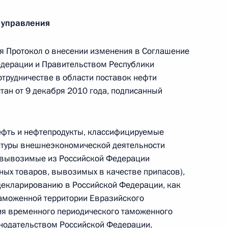
 управления
речи с историками
 Протокол о внесении изменения в Соглашение
елигий России
дерации и Правительством Республики
отрудничестве в области поставок нефти
тан от 9 декабря 2010 года, подписанный
ом Турции Реджепом Тайипом
ефть и нефтепродукты, классифицируемые
латуры внешнеэкономической деятельности
 вывозимые из Российской Федерации
ных товаров, вывозимых в качестве припасов),
декларированию в Российской Федерации, как
таможенной территории Евразийского
та в Киргизию
ия временного периодического таможенного
онодательством Российской Федерации,