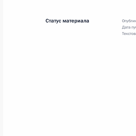
Телефонный разговор с Президент
Жапаровым
Статус материала
Опублик
6 декабря 2022 года, 11:50
Дата пу
Текстов
Внесены изменения в статьи 16 и 3
5 декабря 2022 года, 13:45
Подписан закон о ратификации Пр
изменений в российско-белорусск
о предоставлении правительству Бе
финансового кредита
5 декабря 2022 года, 13:35