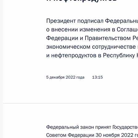
Президент подписал Федеральн
19 декабря Владимир Путин посети
о внесении изменения в Согла
визитом
Федерации и Правительством Ре
16 декабря 2022 года, 12:05
экономическом сотрудничестве 
и нефтепродуктов в Республику 
Телефонный разговор с Премьер-
5 декабря 2022 года
13:15
Пашиняном
12 декабря 2022 года, 15:55
Телефонный разговор с Президен
Федеральный закон принят Государств
Алиевым
Советом Федерации 30 ноября 2022 г