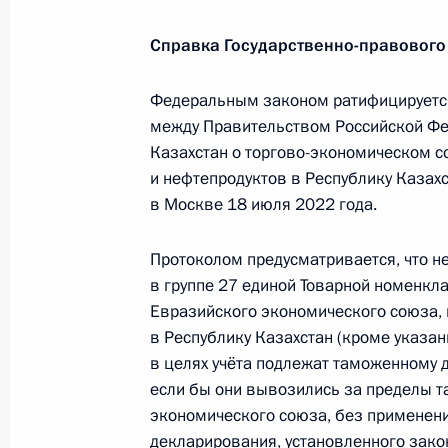
12 декабря 2022 года, 12:10
Справка Государственно-правового
Перечень поручений по итогам вст
Федеральным законом ратифицируется
и представителями традиционных р
между Правительством Российской Фе
Казахстан о торгово-экономическом с
11 декабря 2022 года, 20:00
и нефтепродуктов в Республику Казахс
в Москве 18 июля 2022 года.
Телефонный разговор с Президент
Протоколом предусматривается, что н
Эрдоганом
в группе 27 единой Товарной номенк
11 декабря 2022 года, 15:40
Евразийского экономического союза,
в Республику Казахстан (кроме указан
в целях учёта подлежат таможенному 
если бы они вывозились за пределы 
Пресс-конференция по итогам визи
экономического союза, без применен
9 декабря 2022 года, 16:55
декларирования, установленного зак