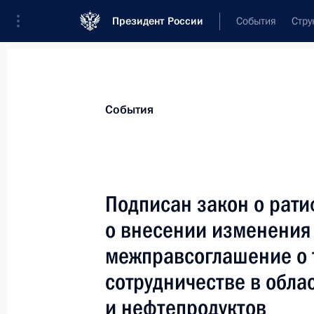
Президент России
События
Стру
Материалы по выбранной теме
События
Внешняя политика,
9135 результат
Подписан закон о рат
Показа
о внесении изменения 
межправсоглашение о 
Телефонный разговор с Премьер-
сотрудничестве в обла
Моди
и нефтепродуктов
16 декабря 2022 года, 13:50