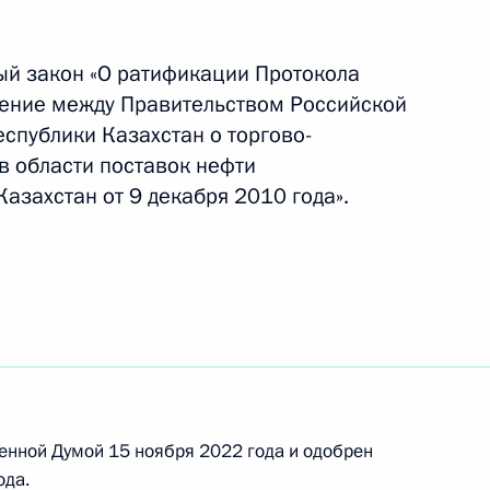
ый закон «О ратификации Протокола
т Белоруссию с рабочим
шение между Правительством Российской
спублики Казахстан о торгово-
в области поставок нефти
Казахстан от 9 декабря 2010 года».
министром Армении Николом
том Азербайджана Ильхамом
енной Думой 15 ноября 2022 года и одобрен
ода.