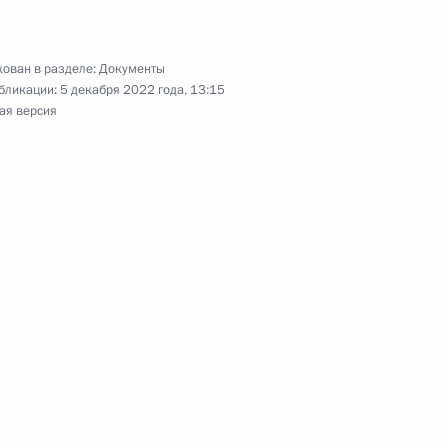
ом Киргизии Садыром
ован в разделе:
Документы
бликации:
5 декабря 2022 года, 13:15
ая версия
7 Консульского устава
отокола № 2 о внесении
ое межправсоглашение
лоруссии государственного