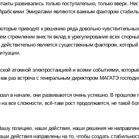
нтакты развивались только поступательно, только вверх. Н
рабскими Эмиратами являются важным фактором стабильнос
которые приводят к решению ряда довольно чувствительных
м стремлении внести вклад в урегулирование всех спорных 
это действительно является существенным фактором, которы
ситуации.
ской атомной электростанцией и всеми событиями, которые
ь как раз встреча с генеральным директором МАГАТЭ господи
казал в начале, они развиваются очень успешно. В прошлом 
я на все сложности, всё-таки рост продолжается, не такой бо
ашу позицию, наши действия, наши решения не направлены
Наши действия направлены на то, чтобы создать стабильнос