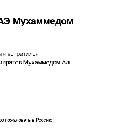
ОАЭ Мухаммедом
ин встретился
миратов Мухаммедом Аль
ро пожаловать в Россию!