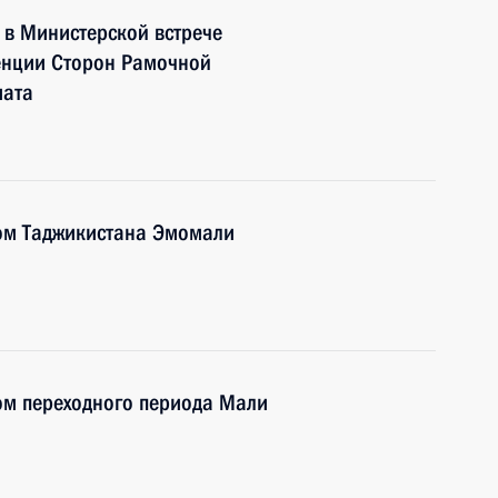
 в Министерской встрече
ренции Сторон Рамочной
мата
ом Таджикистана Эмомали
ом переходного периода Мали