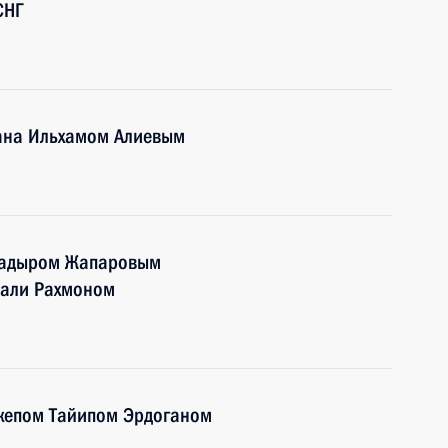
СНГ
ана Ильхамом Алиевым
 Садыром Жапаровым
мали Рахмоном
джепом Тайипом Эрдоганом