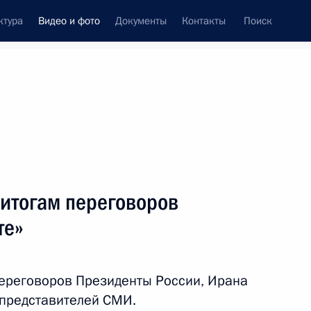
ктура
Видео и фото
Документы
Контакты
Поиск
си
ия, встречи
Встречи со СМИ
июль, 2022
ть следующие материалы
 итогам переговоров
те»
Встреча с финалистами
конкурса «Большая
ереговоров Президенты России, Ирана
перемена»
 представителей СМИ.