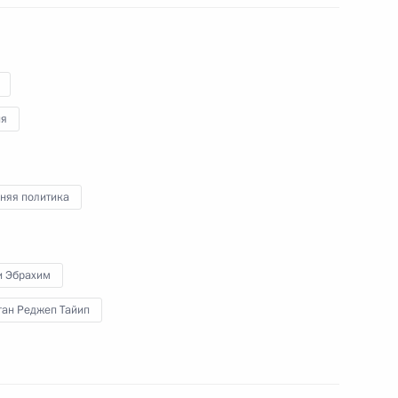
19 июля 2022 года
Аудио, 8 мин.
По завершении трёхсторонних
переговоров Президенты России,
Ирана и Турции сделали заявления
ия
для представителей СМИ.
няя политика
Заседание Совета
по стратегическому
и Эбрахим
развитию и национальным
проектам
ган Реджеп Тайип
18 июля 2022 года
Аудио, 3 ч.
Владимир Путин в режиме
видеоконференции провёл