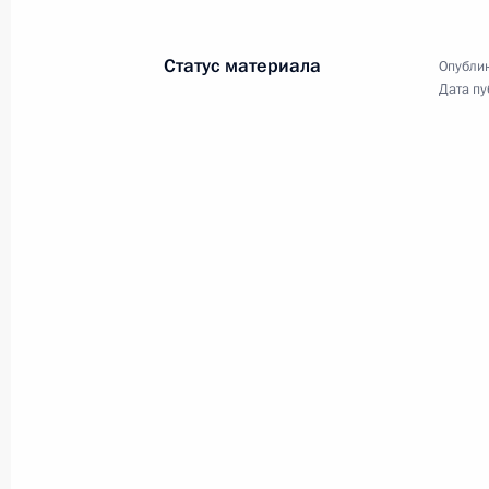
Владимира Путина, Президента
Ирана Эбрахима Раиси
Статус материала
Опублик
и Президента Турции Реджепа
Дата пу
Тайипа Эрдогана.
Совещание с членами
Правительства
8 июля 2022 года
Аудио, 1 ч.
Глава государства в режиме
видеоконференции провёл
совещание с членами
Правительства.