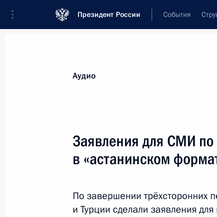
Президент России
События
Стру
Видеозаписи
Фотографии
Аудиозапи
Все материалы
Выступления
Совещан
Аудио
Показа
Заявления для СМИ по
в «астанинском форма
Форум АСИ «Сильные идеи
для нового времени»
По завершении трёхсторонних п
и Турции сделали заявления для