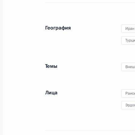
19 июля 2022 года
Аудио, 25 мин.
В завершение рабочего визита
География
Иран
в Иран Владимир Путин ответил
на ряд вопросов представителей
Турц
СМИ.
Темы
Внеш
Встреча глав государств –
гарантов Астанинского процесса
содействия сирийскому
Лица
Раис
урегулированию
Эрдо
19 июля 2022 года
Аудио, 6 мин.
В Тегеране прошла трёхсторонняя
встреча Президента России