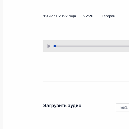
20 июля 2022 года
Аудио, 2 ч.
19 июля 2022 года
22:20
Тегеран
Владимир Путин принял участие
в пленарном заседании форума
«Сильные идеи для нового
времени», организатором которог
выступает автономная
некоммерческая организация
«Агентство стратегических
инициатив по продвижению новых
проектов».
Владимир Путин ответил
Загрузить аудио
mp3,
на вопросы журналистов