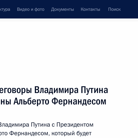
ктура
Видео и фото
Документы
Контакты
Поиск
Все темы
Подписаться на ленту
ов
реговоры Владимира Путина
ть следующие материалы
ины Альберто Фернандесом
сийско-французских
Владимира Путина с Президентом
рто Фернандесом, который будет