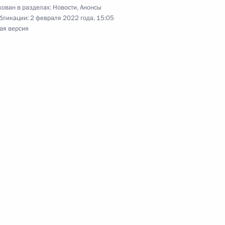
ован в разделах:
Новости
,
Анонсы
бликации:
2 февраля 2022 года, 15:05
ая версия
оссийско-аргентинских
ины Альберто Фернандесом
альянской Республики