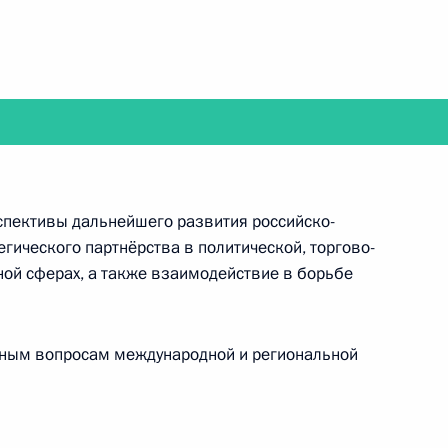
ии Эммануэлем Макроном
ом Южной Осетии Анатолием
рспективы дальнейшего развития российско-
гического партнёрства в политической, торгово-
ной сферах, а также взаимодействие в борьбе
ьным вопросам международной и региональной
ких зимних игр