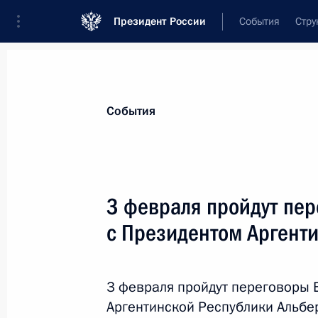
Президент России
События
Стру
Материалы по выбранной теме
События
Внешняя политика,
9135 результат
3 февраля пройдут пе
Показа
с Президентом Аргент
Пресс-конференция по итогам рос
переговоров
3 февраля пройдут переговоры 
Аргентинской Республики Альбе
8 февраля 2022 года, 01:05