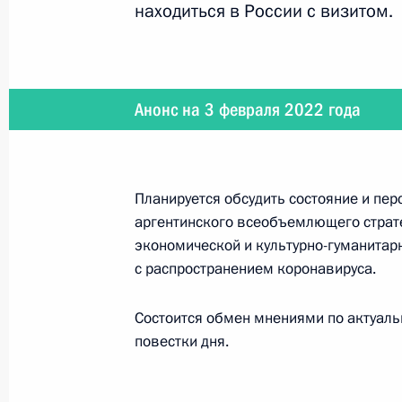
находиться в России с визитом.
Переговоры с Президентом Франц
7 февраля 2022 года, 23:40
Анонс на 3 февраля 2022 года
Телефонный разговор с Президент
Планируется обсудить состояние и пе
Бибиловым
аргентинского всеобъемлющего страте
6 февраля 2022 года, 10:50
экономической и культурно-гуманитар
с распространением коронавируса.
Состоится обмен мнениями по актуал
Церемония открытия XXIV Олимпийс
повестки дня.
4 февраля 2022 года, 20:00