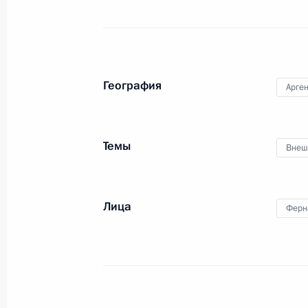
15 февраля в Москве пройдут пер
с Федеральным канцлером Герма
4 февраля 2022 года, 14:00
География
Арге
Российско-китайские переговоры
Темы
Внеш
4 февраля 2022 года, 13:15
Лица
Ферн
Владимир Путин прибыл в Китай
4 февраля 2022 года, 09:10
Телефонный разговор с Президен