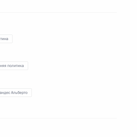
еговоры Владимира Путина
нии Олафом Шольцем
нтина
няя политика
андес Альберто
том Франции Эммануэлем