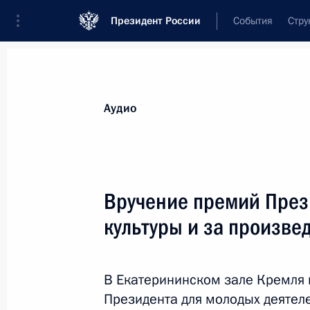
Президент России
События
Стру
Видеозаписи
Фотографии
Аудиозапи
Все материалы
Выступления
Совещан
Аудио
Показа
Вручение премий През
культуры и за произве
Возложение цветов к Могил
Неизвестного Солдата
В Екатерининском зале Кремля
Президента для молодых деятел