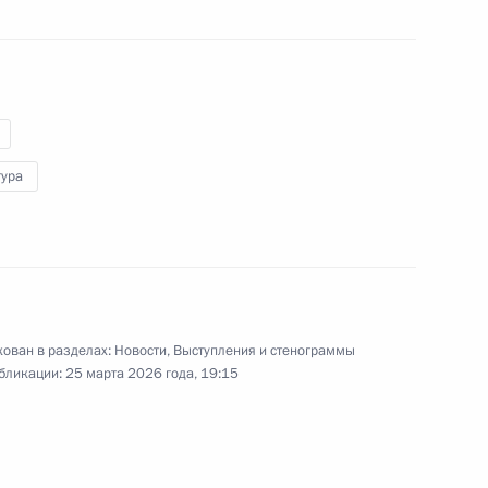
31 марта 2026 года
Аудио, 28 мин.
Владимир Путин по видеосвязи
принял участие в церемонии
открытия объектов транспортной
инфраструктуры.
тура
ован в разделах:
Новости
,
Выступления и стенограммы
бликации:
25 марта 2026 года, 19:15
Открытие Азербайджанского
музыкально-драматического
театра в Дербенте