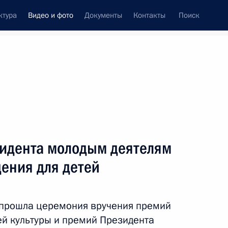
ктура
Видео и фото
Документы
Контакты
Поиск
си
ия, встречи
Встречи со СМИ
май, 2026
ть следующие материалы
идента молодым деятелям
дения для детей
е
Парад Победы на Красной
площади
 прошла церемония вручения премий
ей культуры и премий Президента