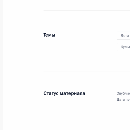
21 апреля 2026 года
Аудио, 15 мин.
В День местного самоуправления
Владимир Путин выступил
Темы
на третьем Всероссийском
Дети
муниципальном форуме «Малая
Куль
родина – сила России» и принял
участие в церемонии награждения
победителя премии «Служение»
в номинации «Мужество
и героизм – на благо служения
Родине».
Статус материала
Опублик
Дата пу
10-летие Росгвардии