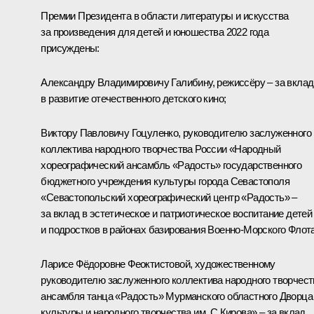
Премии Президента в области литературы и искусства
за произведения для детей и юношества 2022 года
присуждены:
Александру Владимировичу Галибину
,
режиссёру – за вклад
в развитие отечественного детского кино;
Виктору Павловичу Гоцуленко, руководителю заслуженного
коллектива народного творчества России «Народный
хореографический ансамбль «Радость» государственного
бюджетного учреждения культуры города Севастополя
«Севастопольский хореографический центр «Радость» –
за вклад в эстетическое и патриотическое воспитание детей
и подростков в районах базирования Военно-Морского Флота
Ларисе Фёдоровне Феоктистовой, художественному
руководителю заслуженного коллектива народного творчест
ансамбля танца «Радость» Мурманского областного Дворца
культуры и народного творчества им. С.Кирова» – за вклад