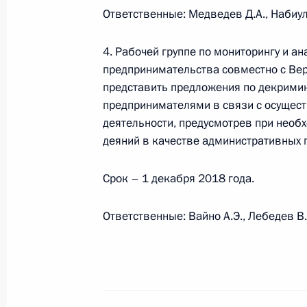
28 ноября 2017 года, 16:00
Ответственные: Медведев Д.А., Набиул
4. Рабочей группе по мониторингу и а
Вручение орденов «Родительская с
предпринимательства совместно с Ве
представить предложения по декрими
31 мая 2017 года, 17:15
предпринимателями в связи с осущес
деятельности, предусмотрев при нео
деяний в качестве административных
Встреча с сотрудницами перинатал
городской больницы
Срок – 1 декабря 2018 года.
8 марта 2017 года, 15:45
Ответственные: Вайно А.Э., Лебедев В
Поездка в Брянскую область
8 марта 2017 года, 15:30