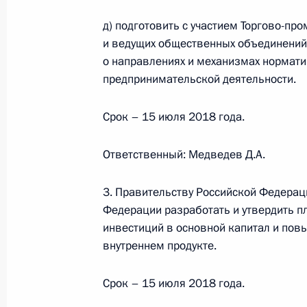
Изменен порядок информирования
д) подготовить с участием Торгово-п
материнского капитала, а также п
и ведущих общественных объединений
о направлениях и механизмах нормати
средств
предпринимательской деятельности.
20 декабря 2017 года, 16:00
Срок – 15 июля 2018 года.
Перечень поручений по итогам за
Ответственный: Медведев Д.А.
совета по реализации Национально
в интересах детей
3. Правительству Российской Федера
Федерации разработать и утвердить п
2 декабря 2017 года, 18:00
инвестиций в основной капитал и пов
внутреннем продукте.
Заседание Координационного сове
Срок – 15 июля 2018 года.
Национальной стратегии действий в