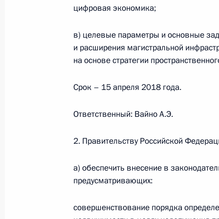
Заседание рабочей группы Госсове
цифровая экономика;
«Социальная политика»
в) целевые параметры и основные за
26 февраля 2019 года, 15:00
и расширения магистральной инфрастр
на основе стратегии пространственно
Указ об Общероссийской обществе
Срок – 15 апреля 2018 года.
организации «Союз женщин Росси
11 декабря 2018 года, 20:20
Ответственный: Вайно А.Э.
2. Правительству Российской Федерац
Установлен общий правовой режим
а) обеспечить внесение в законодате
переписи населения для городов ф
предусматривающих:
11 декабря 2018 года, 19:30
совершенствование порядка определе