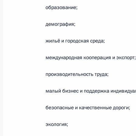
Антоном Алихановым
образование;
31 октября 2019 года, 18:00
демография;
Второе заседание рабочей группы 
жильё и городская среда;
президиума Госсовета по теме «О 
демографической политики»
международная кооперация и экспорт;
28 марта 2019 года, 11:30
производительность труда;
малый бизнес и поддержка индивидуа
Внесены изменения в закон о госу
семей, имеющих детей
безопасные и качественные дороги;
18 марта 2019 года, 17:25
экология;