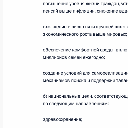
15 мая 2020 года, 21:35
повышение уровня жизни граждан, усто
пенсий выше инфляции, снижение вдво
Перечень поручений по итогам вст
вхождение в число пяти крупнейших э
общественности Ивановской облас
экономического роста выше мировых;
24 апреля 2020 года, 17:00
обеспечение комфортной среды, вклю
миллионов семей ежегодно;
Внесены изменения в отдельные з
создание условий для самореализации
по вопросам, связанным с распор
механизмов поиска и поддержки талан
материнского капитала
2 марта 2020 года, 10:10
б) национальные цели, соответствующ
по следующим направлениям:
здравоохранение;
Рабочая встреча с губернатором К