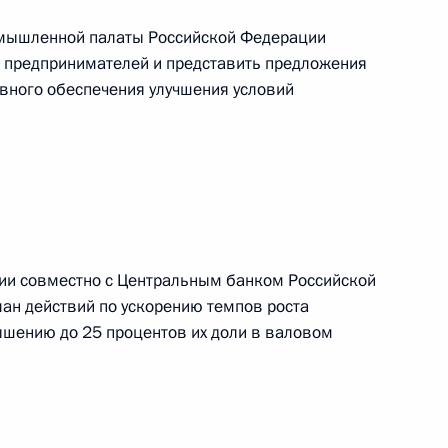
 граждан о размере
ромышленной палаты Российской Федерации
орядок расходования таких
 предпринимателей и представить предложения
вного обеспечения улучшения условий
седания Координационного
й стратегии действий
ции совместно с Центральным банком Российской
лан действий по ускорению темпов роста
ышению до 25 процентов их доли в валовом
та по реализации
 интересах детей