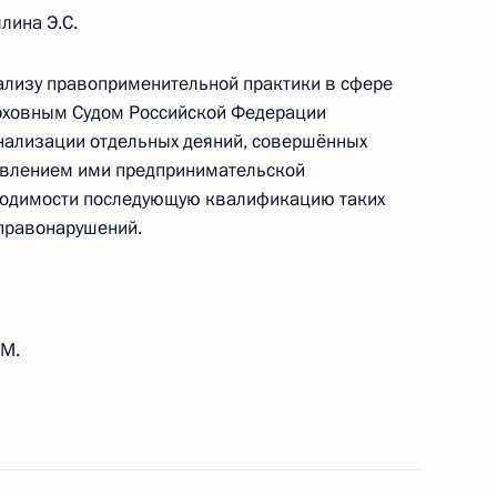
лина Э.С.
нализу правоприменительной практики в сфере
лава»
рховным Судом Российской Федерации
нализации отдельных деяний, совершённых
твлением ими предпринимательской
бходимости последующую квалификацию таких
 правонарушений.
ьного центра Брянской
.М.