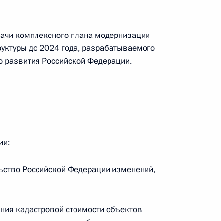
та по направлению
дачи комплексного плана модернизации
уктуры до 2024 года, разрабатываемого
го развития Российской Федерации.
нно-государственной
и»
ии:
 проведения всероссийской
льство Российской Федерации изменений,
едерального значения
ния кадастровой стоимости объектов