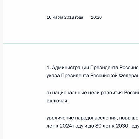
27 октября 2020 года, 12:10
16 марта 2018 года
10:20
Встреча с председателем правлени
Максимом Топилиным
22 июля 2020 года, 14:30
1. Администрации Президента Российс
указа Президента Российской Федера
Указ о национальных целях развит
21 июля 2020 года, 11:25
а) национальные цели развития Росси
включая:
увеличение народонаселения, повыше
Перечень поручений по итогам сов
лет к 2024 году и до 80 лет к 2030 году
эпидемиологической обстановке