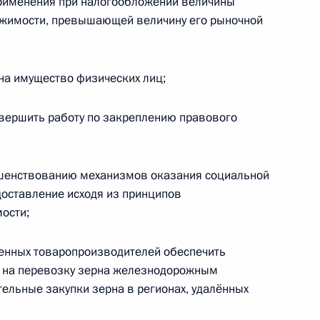
рименения при налогообложении величины
нальных целях
ижимости, превышающей величину его рыночной
я Российской Федерации
 на имущество физических лиц;
завершить работу по закреплению правового
и Послания Президента
ршенствованию механизмов оказания социальной
оставление исходя из принципов
ости;
венных товаропроизводителей обеспечить
раммы материнского капитала
в на перевозку зерна железнодорожным
тельные закупки зерна в регионах, удалённых