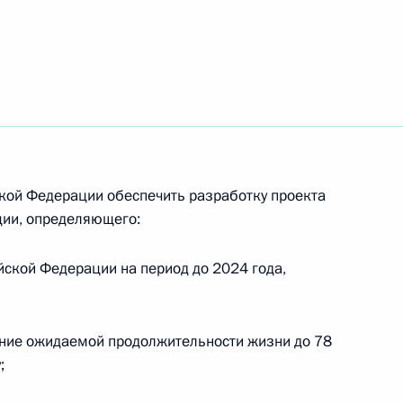
я Пенсионного фонда
кой Федерации обеспечить разработку проекта
ции, определяющего:
ия России до 2030 года
йской Федерации на период до 2024 года,
ние ожидаемой продолжительности жизни до 78
ещания о санитарно-
;