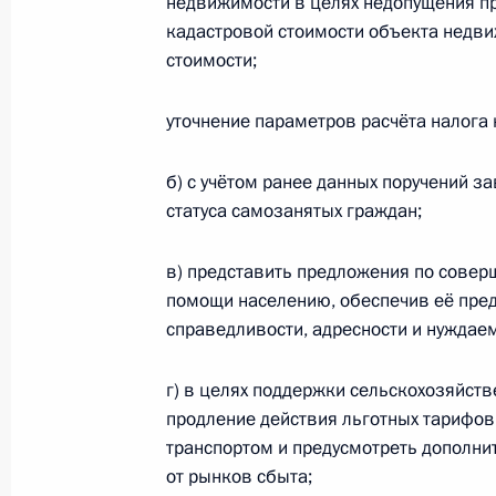
недвижимости в целях недопущения п
Президент подписал Указ «О нацио
кадастровой стоимости объекта недв
и стратегических задачах развити
стоимости;
на период до 2024 года»
уточнение параметров расчёта налога
7 мая 2018 года, 17:00
б) с учётом ранее данных поручений 
статуса самозанятых граждан;
Перечень поручений по реализаци
Федеральному Собранию
в) представить предложения по сове
16 марта 2018 года, 10:20
помощи населению, обеспечив её пред
справедливости, адресности и нуждаем
г) в целях поддержки сельскохозяйст
Подписан закон о продлении прог
продление действия льготных тарифо
29 декабря 2017 года, 12:40
транспортом и предусмотреть дополни
от рынков сбыта;