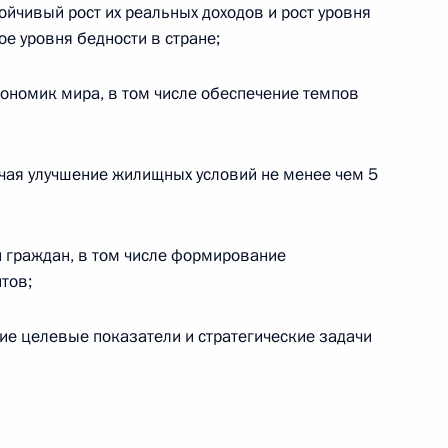
йчивый рост их реальных доходов и рост уровня
е уровня бедности в стране;
речи с представителями
кономик мира, в том числе обеспечение темпов
ти
чая улучшение жилищных условий не менее чем 5
аконодательные акты
 граждан, в том числе формирование
яжением средствами
тов;
ие целевые показатели и стратегические задачи
алининградской области