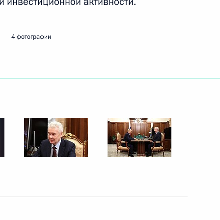
и инвестиционной активности.
4 фотографии
твления некоторых категорий
 (Якутия) Айсеном Николаевым
ва