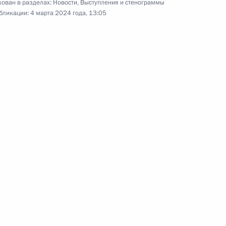
ован в разделах:
Новости
,
Выступления и стенограммы
 Собяниным
бликации:
4 марта 2024 года, 13:05
есии Рашидом Темрезовым
дитных историях
е)
я юрлица из реестра