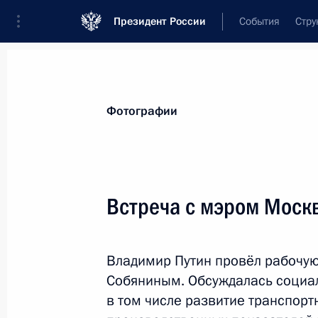
Президент России
События
Стру
Материалы по выбранной теме
Фотографии
Экономика и финансы,
2256 резул
Встреча с мэром Моск
Показа
Владимир Путин провёл рабочу
Подписан закон, уточняющий понят
Собяниным. Обсуждалась социал
и форекс-дилера
в том числе развитие транспорт
23 марта 2024 года, 18:00