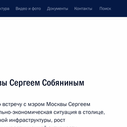
ктура
Видео и фото
Документы
Контакты
Поиск
Все темы
Подписаться на ленту
ьтатов
вы Сергеем Собяниным
ть следующие материалы
ю встречу с мэром Москвы Сергеем
ия деятельности дилера
ьно-экономическая ситуация в столице,
ной инфраструктуры, рост