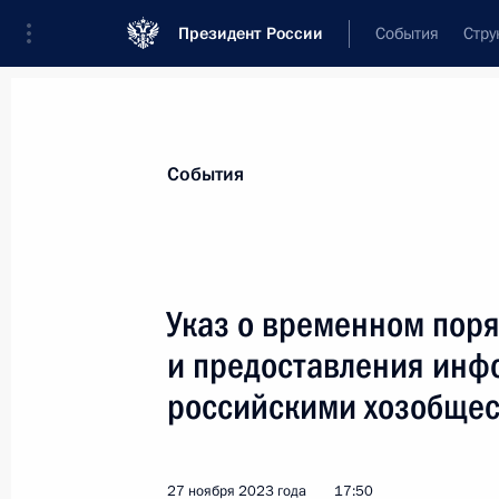
Президент России
События
Стру
Материалы по выбранной теме
События
Экономика и финансы,
2256 резул
Указ о временном пор
Показа
и предоставления ин
российскими хозобще
Подписан закон, меняющий очерёд
по кредиту при недостаточности ср
19 декабря 2023 года, 12:40
27 ноября 2023 года
17:50