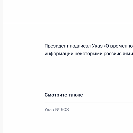
Внесены изменения в некоторые у
18 декабря 2023 года, 20:25
Президент подписал Указ «О временно
информации некоторыми российскими
Заседание комиссии Госсовета по
и финансы»
18 декабря 2023 года, 17:30
Смотрите также
Подписан закон о ратификации Пр
Указ № 903
порядок урегулирования задолженн
Россией