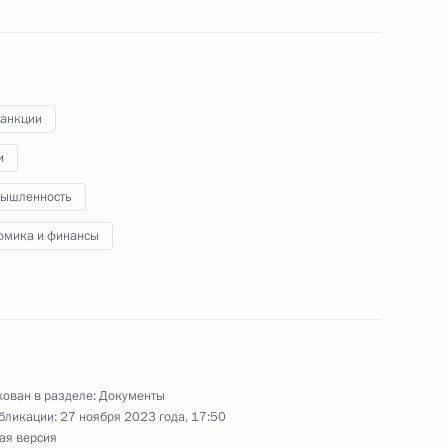
гово-промышленных палатах
санкции
и
ышленность
 сокращение избыточных
омика и финансы
рской отчётности
ещания с членами
ован в разделе:
Документы
бликации:
27 ноября 2023 года, 17:50
ая версия