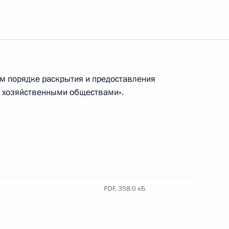
казы
м порядке раскрытия и предоставления
 хозяйственными обществами».
 направлению «Экономика
отокола, уточняющего
PDF,
358.0 кБ
ости Пакистана перед