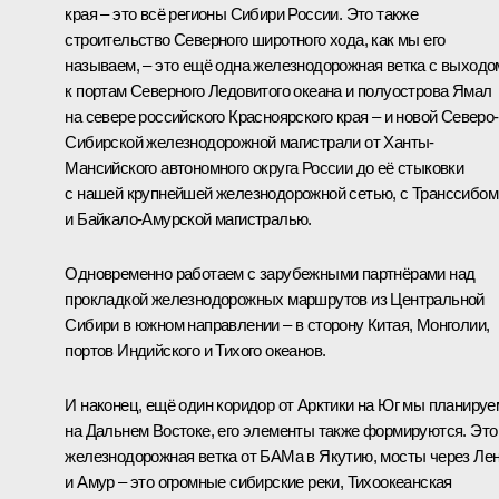
края – это всё регионы Сибири России. Это также
строительство Северного широтного хода, как мы его
называем, – это ещё одна железнодорожная ветка с выходо
к портам Северного Ледовитого океана и полуострова Ямал
на севере российского Красноярского края – и новой Северо-
Сибирской железнодорожной магистрали от Ханты-
Мансийского автономного округа России до её стыковки
с нашей крупнейшей железнодорожной сетью, с Транссибом
и Байкало-Амурской магистралью.
Одновременно работаем с зарубежными партнёрами над
прокладкой железнодорожных маршрутов из Центральной
Сибири в южном направлении – в сторону Китая, Монголии,
портов Индийского и Тихого океанов.
И наконец, ещё один коридор от Арктики на Юг мы планируе
на Дальнем Востоке, его элементы также формируются. Это
железнодорожная ветка от БАМа в Якутию, мосты через Ле
и Амур – это огромные сибирские реки, Тихоокеанская