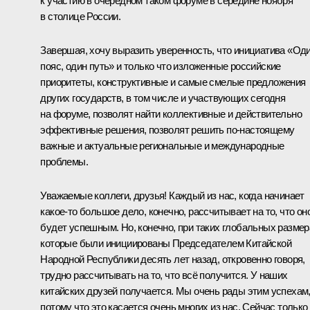
к участию в очередном таком форуме в середине ноября
в столице России.
Завершая, хочу выразить уверенность, что инициатива «Од
пояс, один путь» и только что изложенные российские
приоритеты, конструктивные и самые смелые предложения
других государств, в том числе и участвующих сегодня
на форуме, позволят найти коллективные и действительно
эффективные решения, позволят решить по-настоящему
важные и актуальные региональные и международные
проблемы.
Уважаемые коллеги, друзья! Каждый из нас, когда начинает
какое-то большое дело, конечно, рассчитывает на то, что он
будет успешным. Но, конечно, при таких глобальных размер
которые были инициированы Председателем Китайской
Народной Республики десять лет назад, откровенно говоря,
трудно рассчитывать на то, что всё получится. У наших
китайских друзей получается. Мы очень рады этим успехам
потому что это касается очень многих из нас. Сейчас только