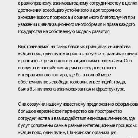
к равноправному, взаимовыгодному сотрудничеству в целях
достижения всеобщего устойчивого и долгосрочного
экономического прогресса и социального благополучия при
уважении цивилизационного многообразия и права каждого
государства на собственную модель развития.
Выстраиваемая на таких базовых принципах инициатива
«Один пояс, один путь» хорошо стыкуется с развивающими
в различных регионах интеграционными процессами. Она
созвучна и российским идеям по созданию такого
интеграционного контура, где бы в полной мере
обеспечивалась свобода торговли, инвестиций, труда,
была бы налажена взаимосвязанная инфраструктура.
Она созвучна нашему известному предложению сформиров
большое евразийское партнёрство как пространство
сотрудничества и взаимодействия единомышленников, где
будут сопряжены самые разные интеграционные процессы:
«Один пояс, один путь», Шанхайская организация