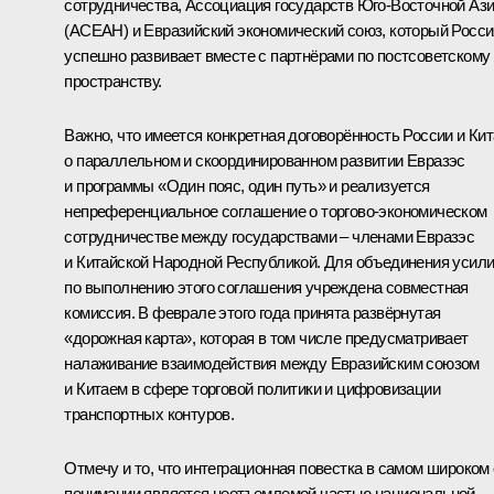
сотрудничества, Ассоциация государств Юго-Восточной Аз
(АСЕАН) и Евразийский экономический союз, который Росси
успешно развивает вместе с партнёрами по постсоветскому
пространству.
Важно, что имеется конкретная договорённость России и Ки
о параллельном и скоординированном развитии Евразэс
и программы «Один пояс, один путь» и реализуется
непреференциальное соглашение о торгово-экономическом
сотрудничестве между государствами – членами Евразэс
и Китайской Народной Республикой. Для объединения усил
по выполнению этого соглашения учреждена совместная
комиссия. В феврале этого года принята развёрнутая
«дорожная карта», которая в том числе предусматривает
налаживание взаимодействия между Евразийским союзом
и Китаем в сфере торговой политики и цифровизации
транспортных контуров.
Отмечу и то, что интеграционная повестка в самом широком
понимании является неотъемлемой частью национальной