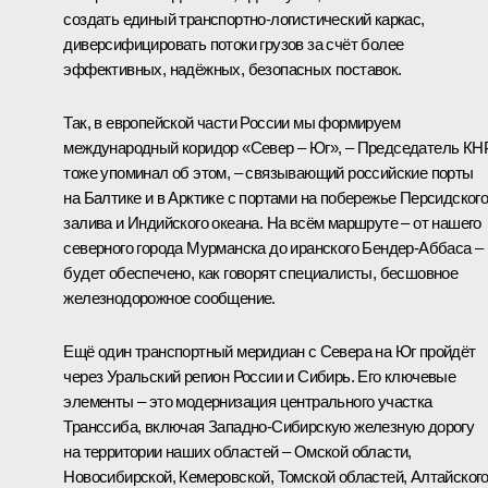
создать единый транспортно-логистический каркас,
диверсифицировать потоки грузов за счёт более
эффективных, надёжных, безопасных поставок.
Так, в европейской части России мы формируем
международный коридор «Север – Юг», – Председатель КН
тоже упоминал об этом, – связывающий российские порты
на Балтике и в Арктике с портами на побережье Персидског
залива и Индийского океана. На всём маршруте – от нашего
северного города Мурманска до иранского Бендер-Аббаса –
будет обеспечено, как говорят специалисты, бесшовное
железнодорожное сообщение.
Ещё один транспортный меридиан с Севера на Юг пройдёт
через Уральский регион России и Сибирь. Его ключевые
элементы – это модернизация центрального участка
Транссиба, включая Западно-Сибирскую железную дорогу
на территории наших областей – Омской области,
Новосибирской, Кемеровской, Томской областей, Алтайског