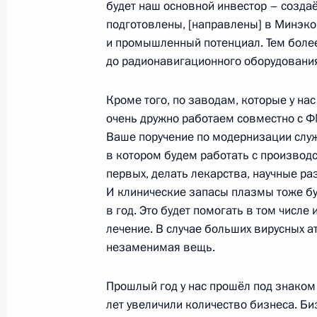
будет наш основной инвестор – созда
и иностранными кредиторами госу
подготовлены, [направлены] в Минэко
обязательств Российской Федерац
и промышленный потенциал. Тем более
9 сентября 2023 года, 16:45
до радионавигационного оборудования
Кроме того, по заводам, которые у на
очень дружно работаем совместно с Ф
Совещание по вопросам социально
Ваше поручение по модернизации слу
Смоленской области
в котором будем работать с производс
9 сентября 2023 года, 16:05
первых, делать лекарства, научные ра
И клинические запасы плазмы тоже бу
в год. Это будет помогать в том числе
Встреча с главой Республики Мор
лечение. В случае больших вирусных ат
незаменимая вещь.
7 сентября 2023 года, 13:20
Прошлый год у нас прошёл под знаком
лет увеличили количество бизнеса. Би