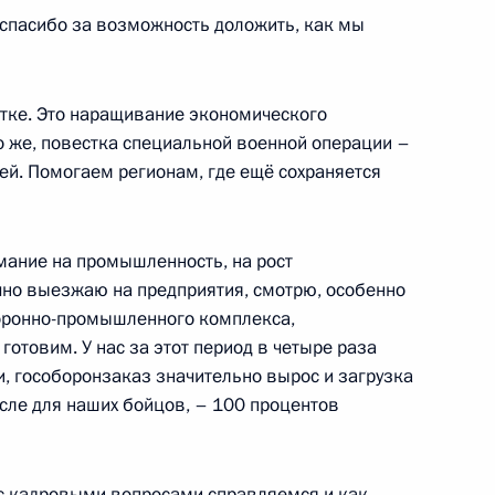
пасибо за возможность доложить, как мы
рской Республики Казбеком
тке. Это наращивание экономического
 же, повестка специальной военной операции –
й. Помогаем регионам, где ещё сохраняется
о края Дмитрием Махониным
мание на промышленность, на рост
чно выезжаю на предприятия, смотрю, особенно
боронно-промышленного комплекса,
отовим. У нас за этот период в четыре раза
один путь»
и, гособоронзаказ значительно вырос и загрузка
числе для наших бойцов, – 100 процентов
направлению «Инвестиции»
ы с кадровыми вопросами справляемся и как