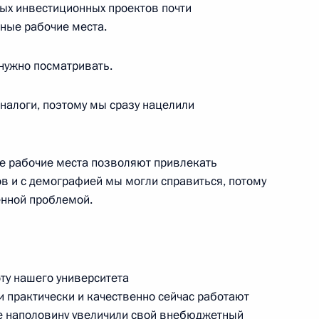
ому развитию
вых инвестиционных проектов почти
ьные рабочие места.
ужно посматривать.
налоги, поэтому мы сразу нацелили
 Петербургского
форума
 рабочие места позволяют привлекать
ов и с демографией мы могли справиться, потому
венной проблемой.
ещения выставки «Развитие
ту нашего университета
 практически и качественно сейчас работают
же наполовину увеличили свой внебюджетный