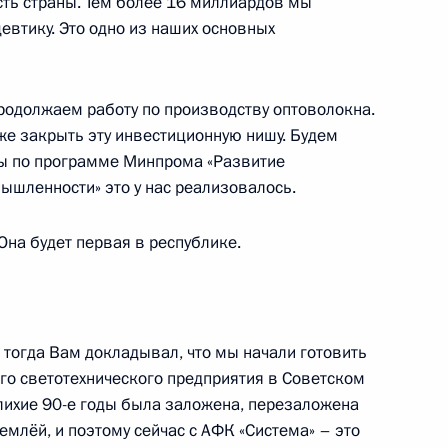
ть страны. Тем более 16 миллиардов мы
евтику. Это одно из наших основных
енении специальных
родолжаем работу по производству оптоволокна.
ок природного газа в связи
же закрыть эту инвестиционную нишу. Будем
екоторых иностранных
бы по программе Минпрома «Развитие
изаций
ышленности» это у нас реализовалось.
Она будет первая в республике.
 Дальнего Востока
Я тогда Вам докладывал, что мы начали готовить
ого светотехнического предприятия в Советском
 лихие 90-е годы была заложена, перезаложена
емлёй, и поэтому сейчас с АФК «Система» – это
ния перед резидентами