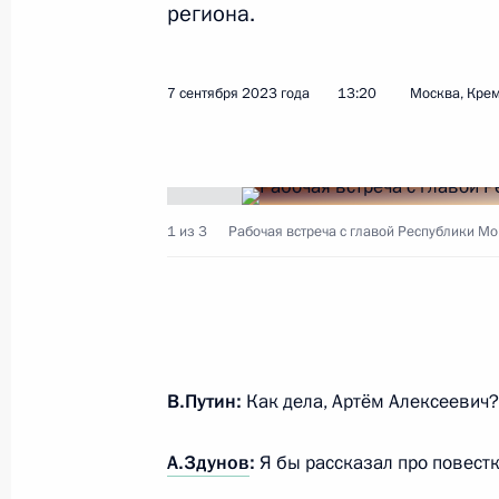
региона.
Совещание по экономическим воп
7 сентября 2023 года
13:20
Москва, Кре
1 ноября 2023 года, 20:50
Перечень поручений по итогам сов
1 из 3
Рабочая встреча с главой Республики М
Правительства
1 ноября 2023 года, 18:30
Совещание с членами Правительст
В.Путин:
Как дела, Артём Алексеевич?
25 октября 2023 года, 18:35
А.Здунов
:
Я бы рассказал про повестк