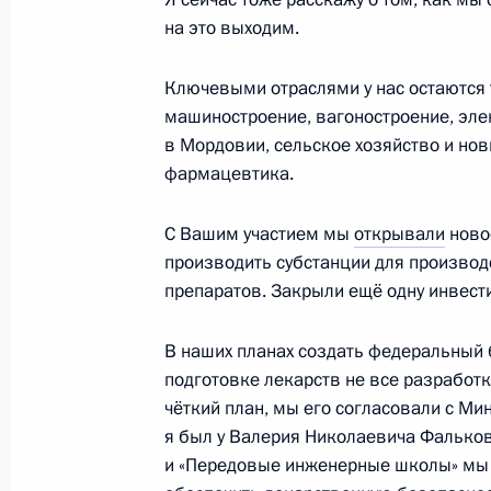
на это выходим.
13 октября 2023 года, 16:30
Ключевыми отраслями у нас остаются
машиностроение, вагоностроение, эле
Перечень поручений по итогам сов
в Мордовии, сельское хозяйство и но
Правительства
фармацевтика.
3 октября 2023 года, 20:30
С Вашим участием мы
открывали
новое
производить субстанции для производ
препаратов. Закрыли ещё одну инвест
Совещание с членами Правительст
27 сентября 2023 года, 16:10
В наших планах создать федеральный б
подготовке лекарств не все разработки
чёткий план, мы его согласовали с М
я был у Валерия Николаевича Фальков
Пленарное заседание восьмого Во
и «Передовые инженерные школы» мы б
форума