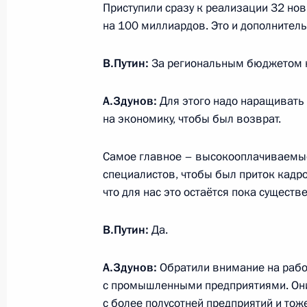
Заседание Совета по стратегическ
Приступили сразу к реализации 32 но
на 100 миллиардов. Это и дополнител
и национальным проектам
22 августа 2023 года, 19:05
В.Путин:
За региональным бюджетом н
А.Здунов:
Для этого надо наращивать 
Перечень поручений по итогам XXVI
на экономику, чтобы был возврат.
международного экономического 
Самое главное – высокооплачиваемые
16 августа 2023 года, 20:00
специалистов, чтобы был приток кадр
что для нас это остаётся пока сущест
Перечень поручений по итогам пос
В.Путин:
Да.
креативной экономики в России»
15 августа 2023 года, 17:00
А.Здунов:
Обратили внимание на рабо
с промышленными предприятиями. Они
с более полусотней предприятий и то