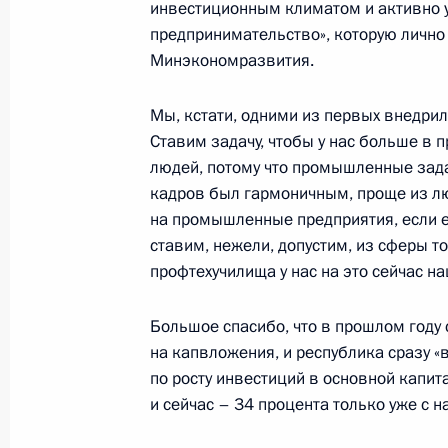
Совещание по вопросам социально
инвестиционным климатом и активно у
Красноярского края
предпринимательство», которую лично
Минэкономразвития.
31 августа 2023 года, 17:45
Мы, кстати, одними из первых внедри
Ставим задачу, чтобы у нас больше в
Встреча с председателем госкорпо
людей, потому что промышленные зада
Игорем Шуваловым
кадров был гармоничным, проще из л
30 августа 2023 года, 13:40
на промышленные предприятия, если е
ставим, нежели, допустим, из сферы то
профтехучилища у нас на это сейчас н
Подписан Указ об усилении коорд
Большое спасибо, что в прошлом году
связей субъектов Российской Феде
на капвложения, и республика сразу «
25 августа 2023 года, 15:40
по росту инвестиций в основной капит
и сейчас – 34 процента только уже с 