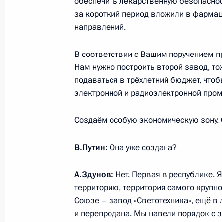
обеспечить лекарственную безопаснос
12 сентября 2023 года, 11:45
за короткий период вложили в фармац
направлений.
Внесено изменение в Указ о прим
В соответствии с Вашим поручением п
экономических мер в сфере постав
Нам нужно построить второй завод, то
с недружественными действиями н
подаваться в трёхлетний бюджет, что
государств и международных орган
электронной и радиоэлектронной пром
11 сентября 2023 года, 17:45
Создаём особую экономическую зону. 
В.Путин:
Она уже создана?
Презентация результатов развития
11 сентября 2023 года, 15:15
А.Здунов:
Нет. Первая в республике. 
территорию, территория самого крупн
Союзе – завод «Светотехника», ещё в
и перепродана. Мы навели порядок с з
Указ о временном порядке исполне