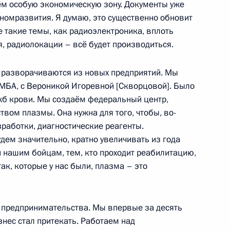
ём особую экономическую зону. Документы уже
дарственных долговых
номразвития. Я думаю, это существенно обновит
ии
 такие темы, как радиоэлектроника, вплоть
, радиолокации – всё будет производиться.
с разворачиваются из новых предприятий. Мы
МБА, с Вероникой Игоревной [Скворцовой]. Было
-экономического развития
жб крови. Мы создаём федеральный центр,
твом плазмы. Она нужна для того, чтобы, во-
зработки, диагностические реагенты.
дем значительно, кратно увеличивать из года
 и нашим бойцам, тем, кто проходит реабилитацию,
довия Артёмом Здуновым
ак, которые у нас были, плазма – это
 предпринимательства. Мы впервые за десять
знес стал притекать. Работаем над