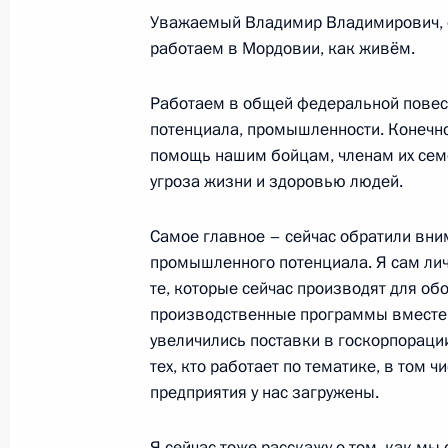
Уважаемый Владимир Владимирович, с
Встреча с главой Кабардино-Балка
работаем в Мордовии, как живём.
Коковым
23 октября 2023 года, 13:20
Работаем в общей федеральной повес
потенциала, промышленности. Конечно
помощь нашим бойцам, членам их семе
угроза жизни и здоровью людей.
Встреча с губернатором Пермског
19 октября 2023 года, 17:15
Самое главное – сейчас обратили вни
промышленного потенциала. Я сам ли
те, которые сейчас производят для о
производственные программы вместе г
Международный форум «Один пояс, 
увеличились поставки в госкорпораци
18 октября 2023 года, 06:35
тех, кто работает по тематике, в том 
предприятия у нас загружены.
Заседание комиссии Госсовета по 
Я сейчас тоже расскажу о том, как м