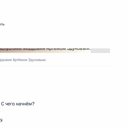
росам
мль
ещания с членами
ордовия Артёмом Здуновым.
ва
 С чего начнём?
у.