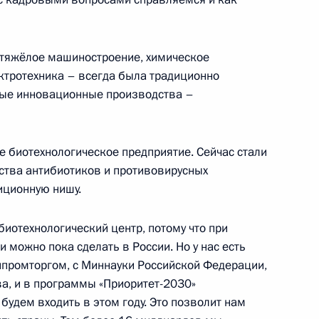
 тяжёлое машиностроение, химическое
ктротехника – всегда была традиционно
ещания с членами
вые инновационные производства –
 биотехнологическое предприятие. Сейчас стали
ства антибиотиков и противовирусных
иционную нишу.
ва
иотехнологический центр, потому что при
 можно пока сделать в России. Но у нас есть
инпромторгом, с Миннауки Российской Федерации,
а, и в программы «Приоритет-2030»
сточного экономического
удем входить в этом году. Это позволит нам