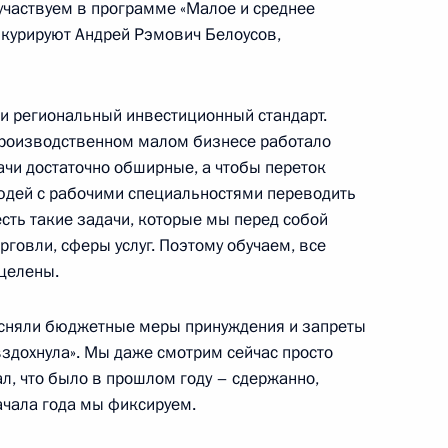
-экономического развития
частвуем в программе «Малое и среднее
 курируют Андрей Рэмович Белоусов,
ли региональный инвестиционный стандарт.
 производственном малом бизнесе работало
рации развития «ВЭБ.РФ»
чи достаточно обширные, а чтобы переток
юдей с рабочими специальностями переводить
сть такие задачи, которые мы перед собой
рговли, сферы услуг. Поэтому обучаем, все
ацелены.
инации внешнеэкономических
 сняли бюджетные меры принуждения и запреты
рации
вздохнула». Мы даже смотрим сейчас просто
ал, что было в прошлом году – сдержанно,
начала года мы фиксируем.