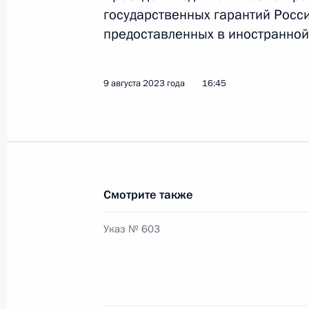
государственных гарантий Росс
предоставленных в иностранной
Перечень поручений по итогам пос
креативной экономики в России»
9 августа 2023 года
16:45
15 августа 2023 года, 17:00
Встреча с главой Республики Ингу
Калиматовым
Смотрите также
15 августа 2023 года, 14:45
Указ № 603
Указ о временном порядке исполне
Федерации, предоставленных в ин