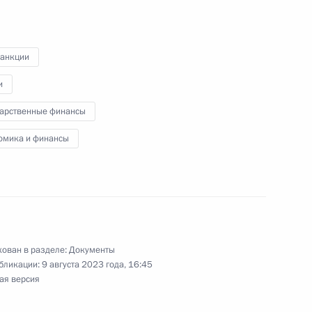
санкции
области Игорем Руденей
и
дарственные финансы
омика и финансы
строительной отрасли
дке проведения расчётов
ован в разделе:
Документы
поставку российской
бликации:
9 августа 2023 года, 16:45
ая версия