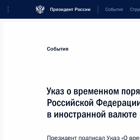
Президент России
События
Стру
Материалы по выбранной теме
События
Экономика и финансы,
2256 резул
Указ о временном поря
Показа
Российской Федерации
в иностранной валюте
Перечень поручений по итогам XXVI
международного экономического 
Президент подписал Указ «О вр
16 августа 2023 года, 20:00