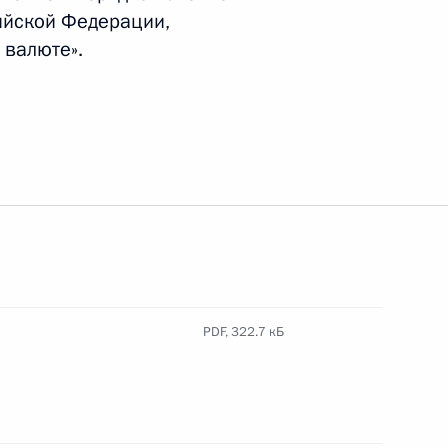
ийской Федерации,
 валюте».
ещения выставки «Развитие
шетия Махмуд-Али
PDF,
322.7 кБ
ния госгарантий Российской
остранной валюте