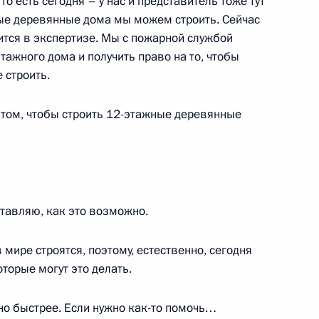
о есть сегодня – у нас и представитель тоже тут
нансированию
ые деревянные дома мы можем строить. Сейчас
ится в экспертизе. Мы с пожарной службой
ажного дома и получить право на то, чтобы
 строить.
го налога на сверхприбыль
о том, чтобы строить 12-этажные деревянные
яя величина прибыли
н миллиард рублей
ставляю, как это возможно.
ународных компаний
истративных районов
 мире строятся, поэтому, естественно, сегодня
торые могут это делать.
о быстрее. Если нужно как-то помочь…