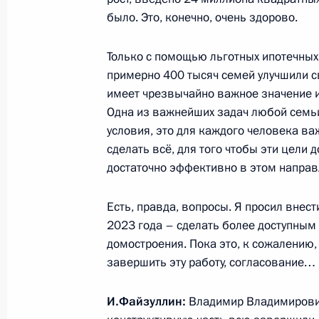
было. Это, конечно, очень здорово.
В законодательство внесены изме
предоставления Счётной палате и
доступа
Только с помощью льготных ипотечных
примерно 400 тысяч семей улучшили с
4 августа 2023 года, 18:00
имеет чрезвычайно важное значение и
Одна из важнейших задач любой семь
условия, это для каждого человека ва
Законодательно изменён порядок 
сделать всё, для того чтобы эти цели
отчислений от азартных игр, пред
достаточно эффективно в этом направ
направление на финансирование м
спорта
Есть, правда, вопросы. Я просил внес
2023 года – сделать более доступным
4 августа 2023 года, 17:45
домостроения. Пока это, к сожалению,
завершить эту работу, согласование… 
Подписан закон о проведении в ря
И.Файзуллин:
Владимир Владимирович
эксперимента по установлению спе