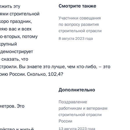
Смотрите также
лжить эту
лями строительной
Участники совещания
скоро праздник,
Россией действия отдельных
по вопросу развития
ляю вас и всех
ов по вопросам
строительной отрасли
во-вторых, потому
8 августа 2023 года
 крупный
 демонстрирует
 сказать, что
троили. Вы знаете это лучше, чем кто-либо, – это
36 закона о банках
рию России. Сколько, 102,4?
Дополнительно
Поздравление
етров. Это
работникам и ветеранам
строительной отрасли
, которым доступна
России
ва
ойство и жильё,
13 августа 2023 года