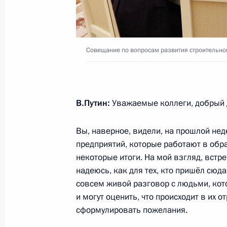
9 августа 2023 года, 16:45
Встреча с губернатором Тверской 
Совещание по вопросам развития строительно
9 августа 2023 года, 13:50
В.Путин:
Уважаемые коллеги, добрый 
Совещание по вопросам развития 
8 августа 2023 года, 17:25
Вы, наверное, видели, на прошлой не
предприятий, которые работают в обр
некоторые итоги. На мой взгляд, встр
надеюсь, как для тех, кто пришёл сюда,
Подписан Указ о специальном поря
совсем живой разговор с людьми, кот
по внешнеторговым контрактам на 
и могут оценить, что происходит в их о
сельскохозяйственной продукции
сформулировать пожелания.
8 августа 2023 года, 17:00