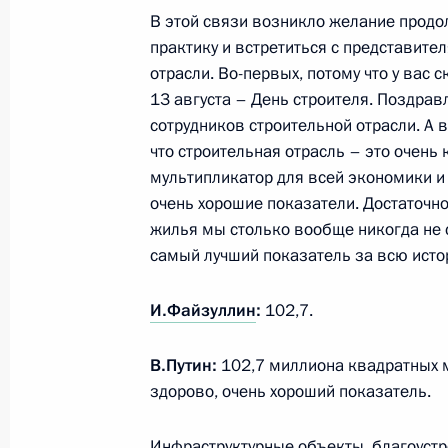
В этой связи возникло желание продо
практику и встретиться с представите
отрасли. Во-первых, потому что у вас 
Подписан Указ о приостановлении 
13 августа – День строителя. Поздрав
положений международных договор
сотрудников строительной отрасли. А 
налогообложения
что строительная отрасль – это очень
8 августа 2023 года, 14:50
мультипликатор для всей экономики и
очень хорошие показатели. Достаточно
жилья мы столько вообще никогда не с
Внесены изменения в статьи 29 и 
самый лучший показатель за всю исто
и банковской деятельности
И.Файзуллин
:
102,7.
4 августа 2023 года, 20:10
В.Путин:
102,7 миллиона квадратных м
здорово, очень хороший показатель.
Законодательно расширен круг лиц
процедура внесудебного банкротст
Инфраструктурные объекты, благоустр