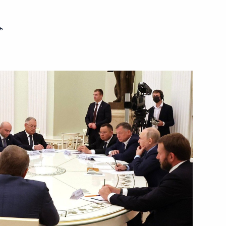
ь
ещения выставки «Развитие
шетия Махмуд-Али
ния госгарантий Российской
остранной валюте