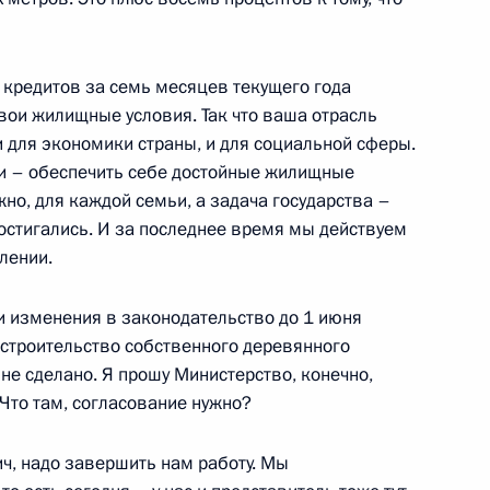
нения, регулирующие вопросы
нформации ограниченного
 кредитов за семь месяцев текущего года
вои жилищные условия. Так что ваша отрасль
 для экономики страны, и для социальной сферы.
и – обеспечить себе достойные жилищные
жно, для каждой семьи, а задача государства –
расходования целевых
 достигались. И за последнее время мы действуем
усматривающий их
лении.
ероприятий по развитию
ти изменения в законодательство до 1 июня
 строительство собственного деревянного
 не сделано. Я прошу Министерство, конечно,
Что там, согласование нужно?
де регионов страны
, надо завершить нам работу. Мы
циального регулирования