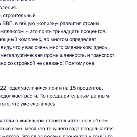
вления.
е, строительный
 ВВП, в общую «копилку» развития страны,
плексом – это почти тринадцать процентов.
егулирования корпоративных
ь мощный комплекс, во многом определяет
вах, являющихся
виду, что у вас очень много смежников: здесь
зациями
и металлургическая промышленность, и транспорт
лько со стройкой не связано! Поэтому она
2 годах увеличился почти на 15 процентов,
нения, касающиеся вопросов
продолжает расти. По предварительным данным,
 физических лиц при
того, что уже сложилось.
нной задолженности
затели в жилищном строительстве, но и объём
ервые семь месяцев текущего года продолжается
 метров. Это плюс восемь процентов к тому, что