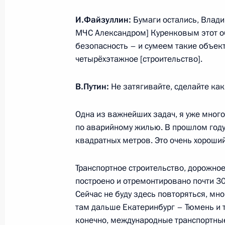
И.Файзуллин:
Бумаги остались, Влади
Установлен единый порядок рассм
МЧС Александром] Куренковым этот о
заявителей кредитными организац
безопасность – и сумеем такие объект
финансовыми организациями, ли
четырёхэтажное [строительство].
профессиональные услуги на фина
В.Путин:
Не затягивайте, сделайте ка
4 августа 2023 года, 16:35
Одна из важнейших задач, я уже много
по аварийному жилью. В прошлом году
Госкорпорации «Ростех» предостав
квадратных метров. Это очень хороший
облигации, в том числе без обеспе
4 августа 2023 года, 15:20
Транспортное строительство, дорожно
построено и отремонтировано почти 3
Сейчас не буду здесь повторяться, мно
там дальше Екатеринбург – Тюмень и та
Внесены изменения в отдельные з
конечно, международные транспортны