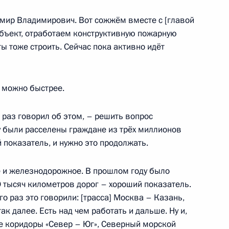
мир Владимирович. Вот сожжём вместе с [главой
отрения обращений
бъект, отработаем конструктивную пожарную
иями, некредитными
ы тоже строить. Сейчас пока активно идёт
цами, оказывающими
нсовом рынке
к можно быстрее.
 раз говорил об этом, – решить вопрос
 были расселены граждане из трёх миллионов
лено право выпускать
 показатель, и нужно это продолжать.
чения
е и железнодорожное. В прошлом году было
0 тысяч километров дорог – хороший показатель.
го раз это говорили: [трасса] Москва – Казань,
к далее. Есть над чем работать и дальше. Ну и,
аконодательные акты
е коридоры «Север – Юг», Северный морской