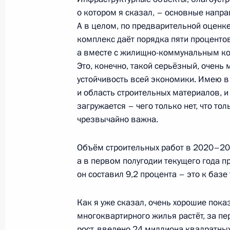
о котором я сказал, – основные напра
4 августа 2023 года, 19:30
А в целом, по предварительной оценк
комплекс даёт порядка пяти процентов
а вместе с жилищно-коммунальным ком
Подписан закон об особенностях р
Это, конечно, такой серьёзный, очен
отношений в хозяйственных общест
устойчивость всей экономики. Имею в 
экономически значимыми органи
и область строительных материалов, 
4 августа 2023 года, 19:10
загружается – чего только нет, что то
чрезвычайно важна.
Объём строительных работ в 2020–202
В законодательство внесены изме
а в первом полугодии текущего года 
защиты прав и законных интересов
он составил 9,2 процента – это к базе 
осуществлении возврата просроче
4 августа 2023 года, 18:55
Как я уже сказал, очень хорошие пока
многоквартирного жилья растёт, за п
рост, введено 24 миллиона квадратных