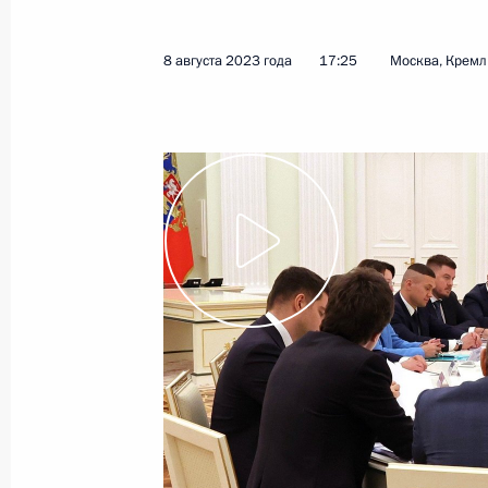
8 августа 2023 года
17:25
Москва, Кремл
Перечень поручений по итогам пос
креативной экономики в России»
15 августа 2023 года, 17:00
Встреча с главой Республики Ингу
Калиматовым
15 августа 2023 года, 14:45
Указ о временном порядке исполне
Федерации, предоставленных в ин