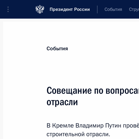
Президент России
События
Стру
Материалы по выбранной теме
События
Экономика и финансы,
2256 резул
Совещание по вопроса
Показа
отрасли
Перечень поручений по итогам XXVI
международного экономического 
В Кремле Владимир Путин пров
строительной отрасли.
16 августа 2023 года, 20:00