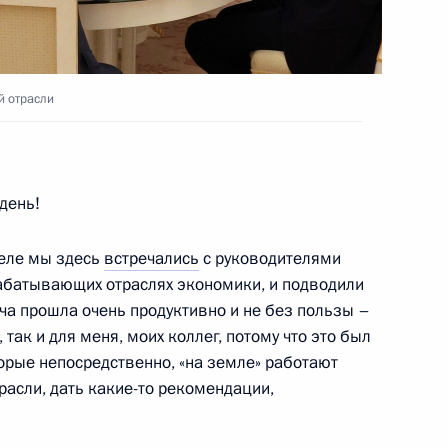
области Игорем Руденей
й отрасли
день!
строительной отрасли
деле мы здесь
встречались
с руководителями
абатывающих отраслях экономики, и подводили
еча прошла очень продуктивно и не без пользы –
 так и для меня, моих коллег, потому что это был
дке проведения расчётов
орые непосредственно, «на земле» работают
поставку российской
трасли, дать какие-то рекомендации,