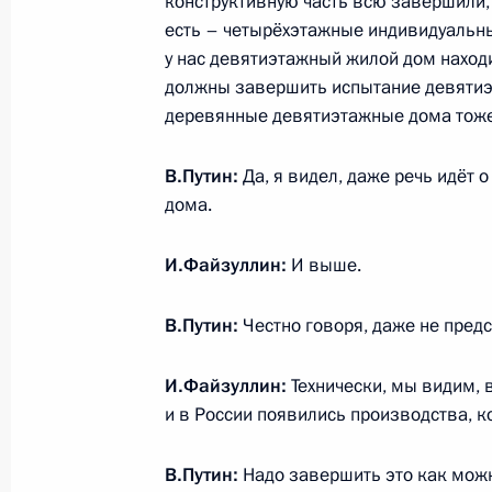
конструктивную часть всю завершили, т
деятельности по партнёрскому фи
есть – четырёхэтажные индивидуальн
у нас девятиэтажный жилой дом наход
4 августа 2023 года, 17:40
должны завершить испытание девятиэт
деревянные девятиэтажные дома тоже
Подписан закон о введении разово
В.Путин:
Да, я видел, даже речь идёт 
для организаций, у которых средн
дома.
за 2021–2022 годы превысила оди
4 августа 2023 года, 17:30
И.Файзуллин:
И выше.
В.Путин:
Честно говоря, даже не пред
Введена процедура создания межд
на территории специальных админ
И.Файзуллин:
Технически, мы видим, в
и в России появились производства, ко
в порядке инкорпорации
4 августа 2023 года, 17:25
В.Путин:
Надо завершить это как можн