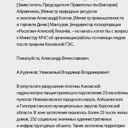
[Заместитель Председателя Правительства Виктория]
Абрамченко, [Министр природных ресурсов
и экологии Александр] Козлов, [Министр промышленности
и торговли Денис] Мантуров, [гендиректор госкорпорации
«Росатом» Алексей] Лихачёв, ‒ но начать хотел бы с вопрос
к Министру МЧС об организации работы по помощи людям
после прорыва Каховской ГЭС.
Пожалуйста, Александр Вячеславович.
А.Куренков
:
Уважаемый Владимир Владимирович!
В результате разрушения плотины Каховской
гидроэлектростанции произошло подтопление 23 населённ
пунктов: Новокаховского городского округа, Алёшкинского
и Голопристанского муниципальных округов Херсонской
области. В зоне затопления оказалось более 23 тысяч жилы
домов, 152 социально значимых административных
и инфраструктурных объекта. Также затоплена территория