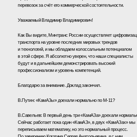
перевозок за счёт его коммерческой состоятельности.
Уважаемый Владимир Владимирович!
Как Вы видите, Минтранс России осуществляет цифровиза
транспорта на уровне последних мировых трендов
и технологий, и мы обладаем колоссальным потенциалом
в этой сфере. Я абсолютно уверен, что наши специалисты
будут и в дальнейшем демонстрировать высокий
профессионализм и уровень компетенций.
Благодарю за внимание. Доклад закончил.
В.Путин:
«КамАЗы» доехали нормально по М-11?
В.Савельев:
В первый день три «КамАЗа» доехали нормальн
Сейчас работает пока один «КамАЗ», в двух «КамАЗах» мы
переписываем математику, но это нормальный процесс.
По заверению Когогина Сергея Анатольевича, я с ним