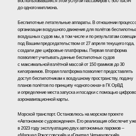
воспользовавшихся этой услугой пассажиров с 500 тысяч
до одного миллиона.
Беспилотные летательные аппараты. В отношении процесс
организации воздушного движения для полётов беспилотны
воздушных судов мы, в том числе и по результатам
совеща
под Вашим председательством от 27 апреля текущего года,
создали две цифровые платформы. Первая платформа
позволяет учитывать данные беспилотных судов
с максимальной взлётной массой от 150 граммов до 30
килограммов. Вторая платформа позволяет предоставлять
доступ беспилотникам к воздушному пространству, подачу
планов полётов по принципу «одного окна» в ГК ОрВД
и определение места запуска и посадки с помощью цифров
аэронавигационной карты.
Морской транспорт. Остановлюсь на морском проекте
«Автономное судовождение». Его реализация обеспечит уж
в 2023 году эксплуатацию двух автономных паромов –
«Маршал Рокоссовский» и «Генерал Черняховский»