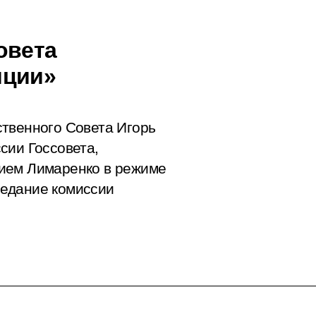
овета
иции»
твенного Совета Игорь
сии Госсовета,
ием Лимаренко в режиме
едание комиссии