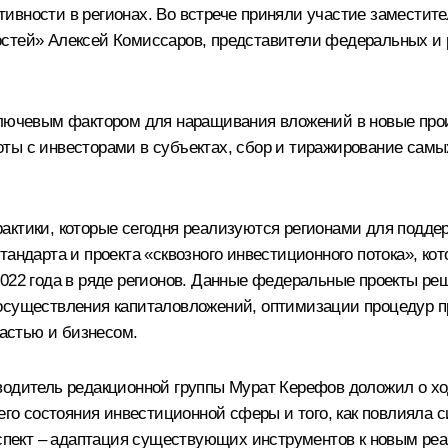
ивности в регионах. Во встрече приняли участие заместит
стей» Алексей Комиссаров, представители федеральных и 
ключевым фактором для наращивания вложений в новые прои
ты с инвесторами в субъектах, сбор и тиражирование самы
ктики, которые сегодня реализуются регионами для поддер
тандарта и проекта «сквозного инвестиционного потока», к
2022 года в ряде регионов. Данные федеральные проекты р
 осуществления капиталовложений, оптимизации процедур п
астью и бизнесом.
водитель редакционной группы Мурат Керефов доложил о ход
щего состояния инвестиционной сферы и того, как повлияла
 аспект – адаптация существующих инструментов к новым р