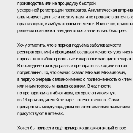
производства или на процедуру быстрой,
ускоренной регистрации препаратов. Аналитическая витрина
анализирует данные и по закупкам, и по продаже в аптечных
организациях, в амбулаторном сегменте. И конечно, принят
решения позволяют нам двигаться значительно быстрее.
Хочу отметить, что в период подъёма заболеваемости
респираторными [инфекциями] всегда отмечается увеличен
спроса на антибактериальные и жаропонижающие препарат
В последние три года разные препараты выходили на топ
потребления. То, что сейчас сказал Михаил Михайлович,
в первую очередь связано именно с приверженностью к тем
или иным торговым наименованиям. В частности,
по препаратам-антибиотикам, которые он упомянул,
из 14 производителей четыре – отечественных. Сами
препараты с международным непатентованным названием
присутствуют в аптеках.
Хотел бы привести ещё пример, когда ажиотажный спрос