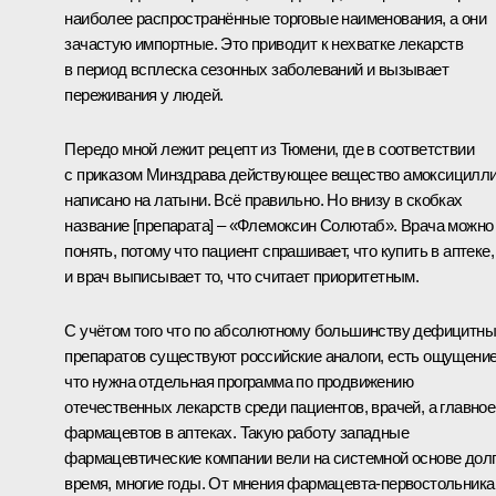
наиболее распространённые торговые наименования, а они
зачастую импортные. Это приводит к нехватке лекарств
в период всплеска сезонных заболеваний и вызывает
переживания у людей.
Передо мной лежит рецепт из Тюмени, где в соответствии
с приказом Минздрава действующее вещество амоксицилл
написано на латыни. Всё правильно. Но внизу в скобках
название [препарата] – «Флемоксин Солютаб». Врача можно
понять, потому что пациент спрашивает, что купить в аптеке,
и врач выписывает то, что считает приоритетным.
С учётом того что по абсолютному большинству дефицитн
препаратов существуют российские аналоги, есть ощущение
что нужна отдельная программа по продвижению
отечественных лекарств среди пациентов, врачей, а главное
фармацевтов в аптеках. Такую работу западные
фармацевтические компании вели на системной основе дол
время, многие годы. От мнения фармацевта-первостольника