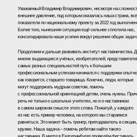
Уважаемый Владимир Владимирович, несмотря на сложност
внешнее давление, под которым оказалась наша страна, вс
показатели по национальному проекту за 2022 год выполнен
Более того, нынешняя ситуация ещё сильнее сплотила нас,
консолидировала наши усилия вокруг решения общих задач
Продолжим и дальше развивать институт наставничества. 
многих выдающихся учёных, изобретателей, представителе
самых разных специальностей путь к большим
профессиональным успехам начинался с поддержки опытно
как говорится, старшего товарища. Конечно, люди, которые
могут поддержать мудрым советом, помочь
с профессиональной ориентацией детям, очень нужны. При
речь не только о школьных учителях, но и о наставниках
в самом широком смысле этого слова. Пожалуй, у каждого
из нас есть пример человека, на которого мы стараемся
равняться. Это может быть тренер, преподаватель в секции,
кружке. Наша задача ‒ помочь ребятам найти такого
наставника. В марте в Екатеринбурге проведём фестиваль