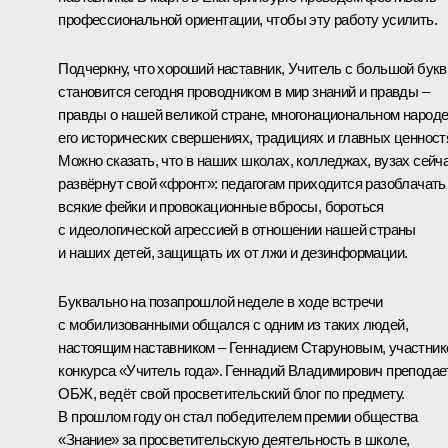
профессиональной ориентации, чтобы эту работу усилить.
Подчеркну, что хороший наставник, Учитель с большой бук
становится сегодня проводником в мир знаний и правды ‒
правды о нашей великой стране, многонациональном народе
его исторических свершениях, традициях и главных ценност
Можно сказать, что в наших школах, колледжах, вузах сейч
развёрнут свой «фронт»: педагогам приходится разоблачать
всякие фейки и провокационные вбросы, бороться
с идеологической агрессией в отношении нашей страны
и наших детей, защищать их от лжи и дезинформации.
Буквально на позапрошлой неделе в ходе встречи
с мобилизованными общался с одним из таких людей,
настоящим наставником – Геннадием Старуновым, участни
конкурса «Учитель года». Геннадий Владимирович преподае
ОБЖ, ведёт свой просветительский блог по предмету.
В прошлом году он стал победителем премии общества
«Знание» за просветительскую деятельность в школе,