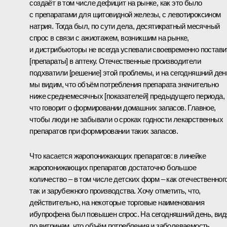
создаёт в том числе дефицит на рынке, как это было
с препаратами для щитовидной железы, с левотироксином
натрия. Тогда был, по сути дела, десятикратный месячный
спрос в связи с ажиотажем, возникшим на рынке,
и дистрибьюторы не всегда успевали своевременно постави
[препараты] в аптеку. Отечественные производители
подхватили [решение] этой проблемы, и на сегодняшний ден
мы видим, что объём потребления препарата значительно
ниже среднемесячных [показателей] предыдущего периода,
что говорит о формировании домашних запасов. Главное,
чтобы люди не забывали о сроках годности лекарственных
препаратов при формировании таких запасов.
Что касается жаропонижающих препаратов: в линейке
жаропонижающих препаратов достаточно большое
количество – в том числе детских форм – как отечественного
так и зарубежного производства. Хочу отметить, что,
действительно, на некоторые торговые наименования
ибупрофена был повышен спрос. На сегодняшний день, вид
по витринам, что объём потребления и заболеваемость