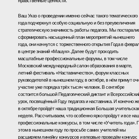
нравственные ценности.
Ваш Указ о проведении именно сейчас такого тематического
года подчеркнул особую социальную и без преувеличения
стратегическую значимость работы педагога. Мы постарали
сформировать насыщенный план мероприятий нынешнего
года, они начнутся с торжественного открытия Года в февра
в центре знаний «Машук». Далее будут проходить
масштабные профессиональные форумы, в том числе
Московский международный салон образования в марте,
летний фестиваль «Наставничество», форум классных
руководителей в нынешнем году, в октябре, в нём примут оч
участие уже порядка трёх тысяч человек. В сентябре
состоится большой Педагогический диктант и Всероссийски
урок, посвящённый Году педагога и наставника. И конечно же
в октябре пройдёт наша традиционная Большая учительска
неделя. Рассчитываем, что особенно ярко пройдут и все на
профессиональные конкурсы, в том числе «Учитель года». 
этом в нынешнем году по просьбе самих учителей мы
расширяем линейку конкурсов и впервые проведём конкурс