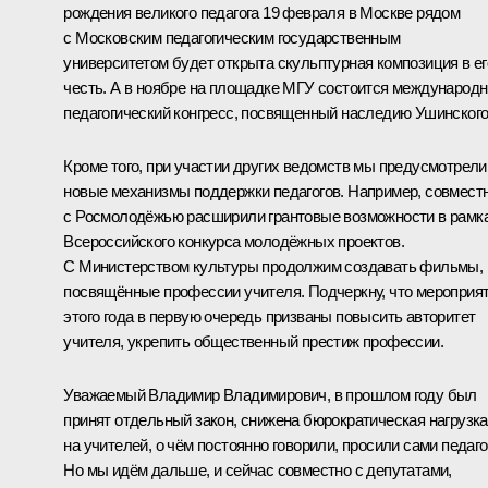
рождения великого педагога 19 февраля в Москве рядом
с Московским педагогическим государственным
университетом будет открыта скульптурная композиция в ег
честь. А в ноябре на площадке МГУ состоится международ
педагогический конгресс, посвященный наследию Ушинского
Кроме того, при участии других ведомств мы предусмотрели
новые механизмы поддержки педагогов. Например, совмест
с Росмолодёжью расширили грантовые возможности в рамк
Всероссийского конкурса молодёжных проектов.
С Министерством культуры продолжим создавать фильмы,
посвящённые профессии учителя. Подчеркну, что мероприя
этого года в первую очередь призваны повысить авторитет
учителя, укрепить общественный престиж профессии.
Уважаемый Владимир Владимирович, в прошлом году был
принят отдельный закон, снижена бюрократическая нагрузка
на учителей, о чём постоянно говорили, просили сами педаго
Но мы идём дальше, и сейчас совместно с депутатами,