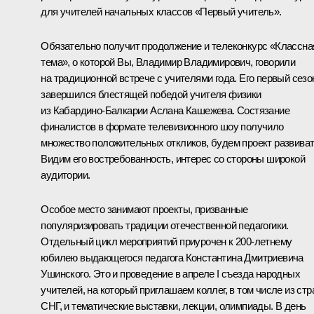
для учителей начальных классов «Первый учитель».
Обязательно получит продолжение и телеконкурс «Классна
тема», о которой Вы, Владимир Владимирович, говорили
на традиционной встрече с учителями года. Его первый сезо
завершился блестящей победой учителя физики
из Кабардино-Балкарии Аслана Кашежева. Состязание
финалистов в формате телевизионного шоу получило
множество положительных откликов, будем проект развиват
Видим его востребованность, интерес со стороны широкой
аудитории.
Особое место занимают проекты, призванные
популяризировать традиции отечественной педагогики.
Отдельный цикл мероприятий приурочен к 200-летнему
юбилею выдающегося педагога Константина Дмитриевича
Ушинского. Это и проведение в апреле I съезда народных
учителей, на который приглашаем коллег, в том числе из стр
СНГ, и тематические выставки, лекции, олимпиады. В день