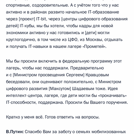
спортивные, оздоровительные. А с учётом того что у нас
активно и в районах развито начальное IТ-образование
через [проект] IТ-bit, через [центры цифрового образования
детей] IT-кубы, мы бы хотели, чтобы кадры для новой
экономики активно у нас готовились и [дети] могли
круглогодично, в том числе из ЦФО, из Москвы, отдыхать
и получать IT-навыки в нашем лагере «Прометей».
Мы бы просили включить в федеральную программу этот
лагерь, чтобы нас поддержали. Предварительно
и с [Министром просвещения Сергеем] Кравцовым
беседовали, они оценивают положительно, с Министром
цифрового развития [Максутом] Шадаевым тоже. Идея
интеллект-центра, лагеря, где дети могли бы «прокачивать»
IT-способности, поддержана. Просили бы Вашего поручения.
Кратко у меня всё. Готов ответить на вопросы.
В.Путин:
Спасибо Вам за заботу о семьях мобилизованных