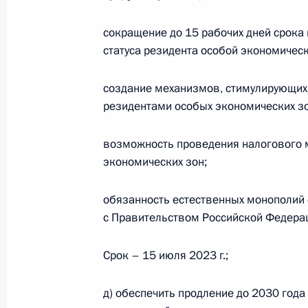
5 декабря 2022 года, 15:55
сокращение до 15 рабочих дней срока
статуса резидента особой экономичес
Законодательно уменьшен с 20 до 
создание механизмов, стимулирующих
при продаже государственного и м
резидентами особых экономических зо
стоимостью менее 100 миллионов 
5 декабря 2022 года, 15:50
возможность проведения налогового 
экономических зон;
Внесены изменения в статьи 9 и 2
обязанность естественных монополий
регулировании и валютном контро
с Правительством Российской Федера
5 декабря 2022 года, 15:45
Срок – 15 июля 2023 г.;
д) обеспечить продление до 2030 год
Законодательно расширены полно