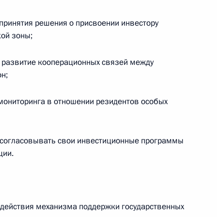
 принятия решения о присвоении инвестору
кой зоны;
10 процентов размер задатка
 развитие кооперационных связей между
униципального имущества
н;
рублей
мониторинга в отношении резидентов особых
3 закона о валютном
 согласовывать свои инвестиционные программы
ле
ции.
а действия механизма поддержки государственных
мочия антимонопольного