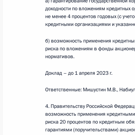
а) гарантирование государственной к
доходности по вложениям кредитных 
Встреча с председателем комиссии
не менее 4 процентов годовых (с уче
и рынку минеральных удобрений 
кредитными организациями и указанно
23 ноября 2022 года, 10:00
б) возможность применения кредитн
риска по вложениям в фонды акционер
Подписан закон, направленный на
нормативов.
процессуального статуса контроли
осуществлении производства по дел
Доклад – до 1 апреля 2023 г.
21 ноября 2022 года, 15:05
Ответственные: Мишустин М.В., Набиул
4. Правительству Российской Федерац
Встреча с директором Фонда разв
возможность применения кредитными
Романом Петруцей
риска 20 процентов по кредитным об
17 ноября 2022 года, 14:10
гарантиями (поручительствами) акци