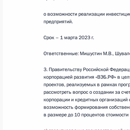
Законодательно приостановлено д
закона о прожиточном минимуме
о возможности реализации инвестици
предприятий.
5 декабря 2022 года, 12:20
Срок – 1 марта 2023 г.
Утверждён бюджет Федерального ф
Ответственные: Мишустин М.В., Шувал
медицинского страхования на 2023
2024 и 2025 годов
3. Правительству Российской Федерац
5 декабря 2022 года, 12:10
корпорацией развития «ВЭБ.РФ» в це
проектов, реализуемых в рамках про
рассмотреть вопрос о создании за сче
корпорации и кредитных организаций
Форум межрегионального сотруднич
возможность формирования собственн
28 ноября 2022 года, 13:50
в размере до 10 процентов стоимости 