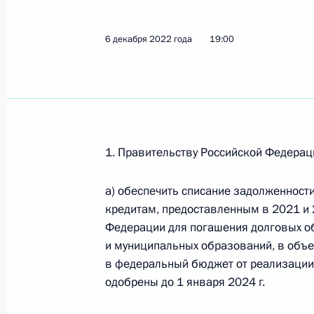
6 декабря 2022 года
19:00
Законодательно продлён срок при
по сохранению устойчивости росси
внешнего санкционного давления
19 декабря 2022 года, 12:10
1. Правительству Российской Федерац
Заседание Совета по стратегическ
а) обеспечить списание задолженнос
и национальным проектам
кредитам, предоставленным в 2021 и
Федерации для погашения долговых о
15 декабря 2022 года, 17:20
и муниципальных образований, в объе
в федеральный бюджет от реализации 
одобрены до 1 января 2024 г.
Перечень поручений по итогам сов
Правительства