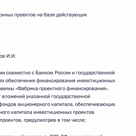
ействие отдельных положений
онных проектов на базе действующих
онда обязательного
ов И.И.
 год и на плановый период
ии совместно с Банком России и государственной
лях обеспечения финансирования инвестиционных
граммы «Фабрика проектного финансирования»,
т вложений указанной государственной
 фондов акционерного капитала, обеспечивающих
ества России и Казахстана
ого капитала инвестиционных проектов
проектов, предусмотрев в том числе: