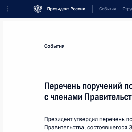
Президент России
События
Стру
Материалы по выбранной теме
События
Экономика и финансы,
2255 резул
Перечень поручений п
Показа
с членами Правительс
Встреча с врио главы Луганской Н
Пасечником
Президент утвердил перечень п
Правительства, состоявшегося 3
20 декабря 2022 года, 21:10