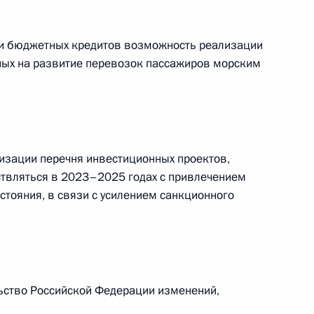
ции бюджетных кредитов возможность реализации
ных на развитие перевозок пассажиров морским
» Алексеем Репиком
лизации перечня инвестиционных проектов,
ещания с членами
ствляться в 2023–2025 годах с привлечением
стояния, в связи с усилением санкционного
22–1 закона
льство Российской Федерации изменений,
енке