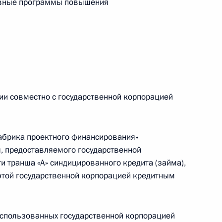
ивные программы повышения
на совершение сделок
нительных торговых
ии совместно с государственной корпорацией
абрика проектного финансирования»
 предоставляемого государственной
отокола № 2 о внесении
и транша «А» синдицированного кредита (займа),
ое межправсоглашение
этой государственной корпорацией кредитным
лоруссии государственного
использованных государственной корпорацией