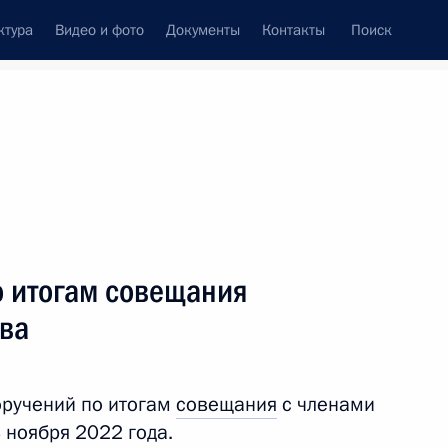
ктура
Видео и фото
Документы
Контакты
Поиск
Все темы
Подписаться на ленту
ьтатов
о итогам совещания
ть следующие материалы
тва
ародной Республики Леонидом
оручений по итогам
совещания
с членами
 ноября 2022 года.