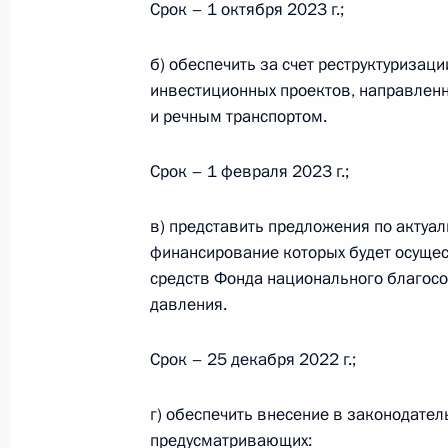
Срок – 1 октября 2023 г.;
10 декабря 2022 года, 19:00
б) обеспечить за счет реструктуриза
инвестиционных проектов, направлен
и речным транспортом.
Встреча с главой «Деловой России
6 декабря 2022 года, 19:00
Срок – 1 февраля 2023 г.;
в) представить предложения по актуа
Перечень поручений по итогам сов
финансирование которых будет осуще
Правительства
средств Фонда национального благосо
давления.
6 декабря 2022 года, 19:00
Срок – 25 декабря 2022 г.;
Внесены изменения в статьи 18 и 
г) обеспечить внесение в законодате
о государственной кадастровой оц
предусматривающих: