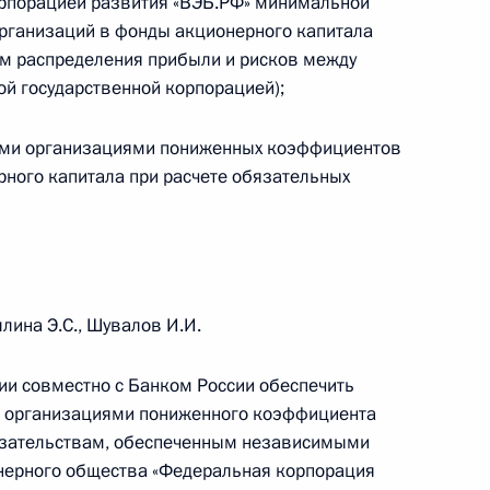
орпорацией развития «ВЭБ.РФ» минимальной
организаций в фонды акционерного капитала
 РСПП по производству
том распределения прибыли и рисков между
Дмитрием Мазепиным
й государственной корпорацией);
ыми организациями пониженных коэффициентов
ного капитала при расчете обязательных
 совершенствование
рующих должника лиц при
у о банкротстве
лина Э.С., Шувалов И.И.
ии совместно с Банком России обеспечить
ития промышленности
 организациями пониженного коэффициента
язательствам, обеспеченным независимыми
онерного общества «Федеральная корпорация