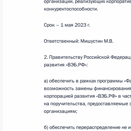
организаций, реализующих корпорат
органа при проведении проверок
конкурентоспособности.
5 декабря 2022 года, 14:50
Срок – 1 мая 2023 г.
Продлён срок снятия ограничения 
Ответственный: Мишустин М.В.
по приобретению или аренде допол
площадей в ритейле
2. Правительству Российской Федерац
развития «ВЭБ.РФ»:
5 декабря 2022 года, 14:45
а) обеспечить в рамках программы «Ф
возможность замены финансирования,
Подписан закон о ратификации Пр
корпорацией развития «ВЭБ.РФ» в част
изменений в российско-белорусск
на поручительства, предоставляемые 
о предоставлении правительству Бе
организациям;
финансового кредита
б) обеспечить перераспределение не 
5 декабря 2022 года, 13:35