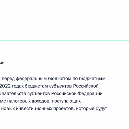
менения комплекса мер
йской экономики в условиях
ии:
ому развитию
ти перед федеральным бюджетом по бюджетным
 2022 годах бюджетам субъектов Российской
бязательств субъектов Российской Федерации
ме налоговых доходов, поступающих
новых инвестиционных проектов, которые будут
ещания с членами