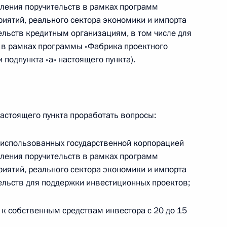
ления поручительств в рамках программ
иятий, реального сектора экономики и импорта
ельств кредитным организациям, в том числе для
отокола о внесении
 в рамках программы «Фабрика проектного
ское межправсоглашение
 подпункта «а» настоящего пункта).
честве в области поставок
 настоящего пункта проработать вопросы:
 использованных государственной корпорацией
ёте тарифа страхового взноса
ления поручительств в рамках программ
ахование неработающего
иятий, реального сектора экономики и импорта
тельств для поддержки инвестиционных проектов;
к собственным средствам инвестора с 20 до 15