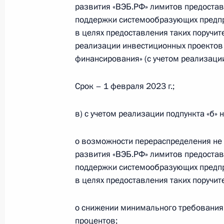
развития «ВЭБ.РФ» лимитов предостав
поддержки системообразующих предпр
в целях предоставления таких поручит
Подписан закон о ратификации Пр
реализации инвестиционных проектов
изменения в российско-казахстан
финансирования» (с учетом реализации
о торгово-экономическом сотрудни
нефти и нефтепродуктов
Срок – 1 февраля 2023 г.;
5 декабря 2022 года, 13:15
в) с учетом реализации подпункта «б»
о возможности перераспределения не
Внесены изменения в закон о расч
развития «ВЭБ.РФ» лимитов предостав
на обязательное медицинское стр
поддержки системообразующих предпр
населения
в целях предоставления таких поручи
5 декабря 2022 года, 12:35
о снижении минимального требования 
процентов;