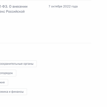
2-ФЗ. О внесении
7 октября 2022 года
екс Российской
сионного клуба «Валдай»
о Евразийского
оохранительные органы
опорядок
жня
омика и финансы
нении в целях обеспечения
экономических мер в сфере