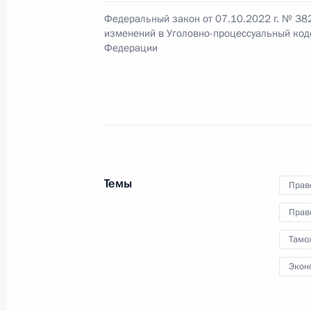
Развожаевым
Федеральный закон от 07.10.2022 г. № 38
2 ноября 2022 года, 18:45
изменений в Уголовно-процессуальный код
Федерации
Заседание Международного дискус
27 октября 2022 года, 20:55
Участникам и гостям XV Веронског
Темы
Прав
экономического форума
Прав
27 октября 2022 года, 09:00
Тамо
Экон
Внесено изменение в Указ о приме
безопасности России специальных 