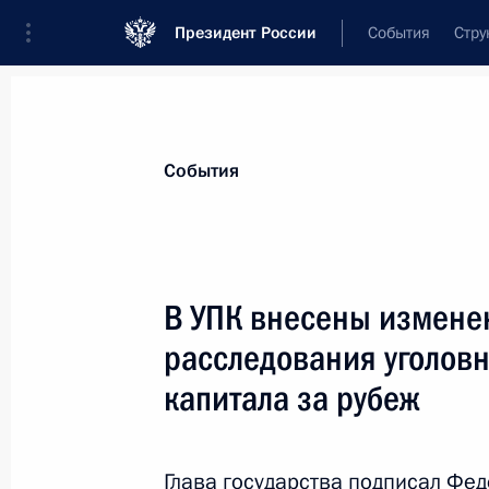
Президент России
События
Стру
Материалы по выбранной теме
События
Экономика и финансы,
2256 резул
В УПК внесены измене
Показа
расследования уголовн
капитала за рубеж
Встреча с директором Фонда разв
Романом Петруцей
Глава государства подписал Фе
17 ноября 2022 года, 14:10