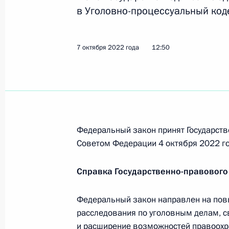
в Уголовно-процессуальный код
Встреча с губернатором Алтайског
7 октября 2022 года
12:50
14 ноября 2022 года, 13:50
Подписан закон, направленный на
единого налогового платежа
Федеральный закон принят Государств
4 ноября 2022 года, 15:55
Советом Федерации 4 октября 2022 го
Справка Государственно-правового
На Агентство по страхованию вкла
по представлению в налоговый орга
Федеральный закон направлен на по
информации о сумме выплаченных 
расследования по уголовным делам, с
и расширение возможностей правоохр