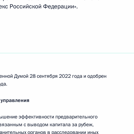
екс Российской Федерации».
о края Виктором Томенко
 реализацию концепции
енной Думой 28 сентября 2022 года и одобрен
да.
 управления
дов возложена обязанность
н в ряде случаев
вышение эффективности предварительного
физическому лицу процентов
вязанным с выводом капитала за рубеж,
анительных органов в расследовании иных