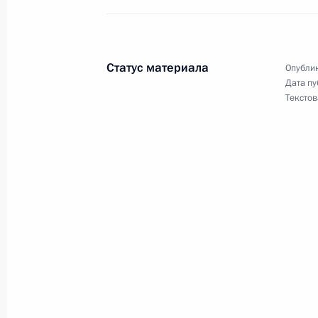
внешнеэкономической деятельност
26 октября 2022 года, 13:05
Статус материала
Опублик
Дата пу
Утверждён перечень российских кр
Текстов
в отношении которых установлен за
с акциями, долями, составляющими
26 октября 2022 года, 13:00
Встреча с губернатором Магаданс
21 октября 2022 года, 13:20
В закон об ипотечных бумагах вне