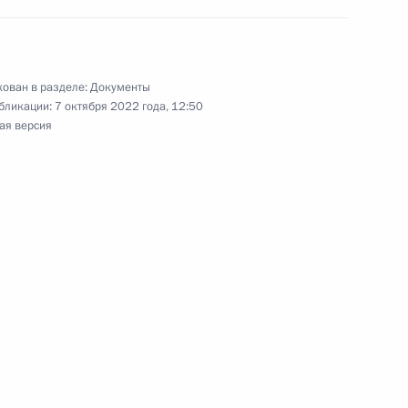
и
ован в разделе:
Документы
бликации:
7 октября 2022 года, 12:50
едитных организаций,
ая версия
прет на сделки
 их уставные капиталы
кой области Сергеем Носовым
сены изменения