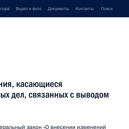
ктура
Видео и фото
Документы
Контакты
Поиск
Все темы
Подписаться на ленту
ьтатов
ния, касающиеся
ть следующие материалы
ых дел, связанных с выводом
ития промышленности
деральный закон «О внесении изменений