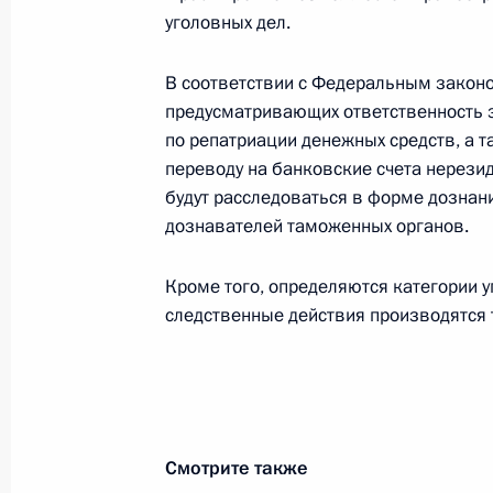
4 ноября 2022 года, 15:15
уголовных дел.
В соответствии с Федеральным законо
Подписан закон о ратификации Пр
предусматривающих ответственность з
изменений в российско-абхазское
по репатриации денежных средств, а 
о предоставлении Правительству А
переводу на банковские счета нерези
экспортного кредита
будут расследоваться в форме дознани
дознавателей таможенных органов.
4 ноября 2022 года, 14:40
Кроме того, определяются категории 
следственные действия производятся
Совещание с членами Правительст
3 ноября 2022 года, 19:55
Рабочая встреча с губернатором С
Смотрите также