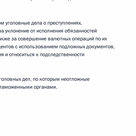
м уголовные дела о преступлениях,
отокола № 3 о внесении
а уклонение от исполнения обязанностей
 межправсоглашение
также за совершение валютных операций по их
бхазии государственного
дентов с использованием подложных документов,
я и относиться к подследственности
уголовных дел, по которым неотложные
 таможенными органами.
ва
евастополя Михаилом