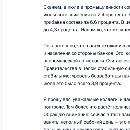
Встреча с председателем госкорпо
Скажем, в июле в промышленности со
Игорем Шуваловым
июньского снижения на 2,4 процента. 
прибавка составила 6,6 процента. В 
23 августа 2022 года, 14:15
до 4,3 процента. Напомню, что месяце
Показательно, что в августе оживилос
Встреча с врио главы администрац
и населения со стороны банков. Это, 
Максимом Егоровым
экономической активности. Считаю о
16 августа 2022 года, 13:45
Правительства в целом стабильную си
стабильную: уровень безработицы нах
июле это было всего 3,9 процента.
Указ о временном порядке исполне
Я прошу вас, уважаемые коллеги, и да
по договорам банковского счёта, 
контроле. Тем более что растёт колич
валюте, и обязательств по облига
Обращаю внимание: сейчас в так назы
иностранными организациями
заняты неполный рабочий день – это п
8 августа 2022 года, 19:00
больше, чем в начале года. Понятно, 