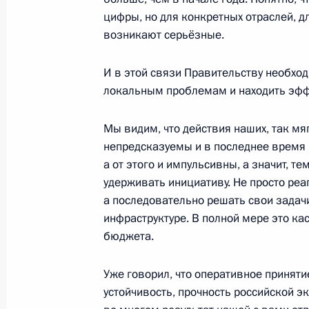
цифры, но для конкретных отраслей, д
возникают серьёзные.
Встреча с губернатором Белгородс
И в этой связи Правительству необхо
Гладковым
локальным проблемам и находить эф
8 августа 2022 года, 14:05
Мы видим, что действия наших, так м
непредсказуемы и в последнее время
Указ о применении специальных э
а от этого и импульсивны, а значит, т
в финансовой и топливно-энергети
удерживать инициативу. Не просто реа
с недружественными действиями н
а последовательно решать свои задач
государств и международных орган
инфраструктуре. В полной мере это ка
бюджета.
5 августа 2022 года, 14:35
Уже говорил, что оперативное принят
устойчивость, прочность российской 
Совещание с постоянными членами