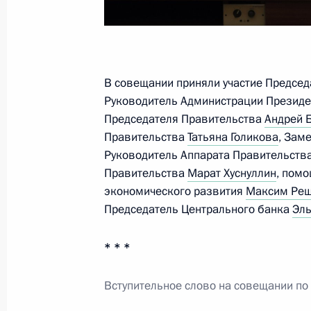
28 сентября 2022 года, 18:00
Встреча с губернатором Волгоград
Бочаровым
В совещании приняли участие Предсе
Руководитель Администрации Презид
28 сентября 2022 года, 13:25
Председателя Правительства
Андрей 
Правительства
Татьяна Голикова
, Зам
Руководитель Аппарата Правительств
Встреча с губернатором Новгородс
Правительства
Марат Хуснуллин
, пом
Никитиным
экономического развития
Максим Реш
Председатель Центрального банка
Эль
21 сентября 2022 года, 17:30
* * *
Совещание по экономическим воп
Вступительное слово на совещании п
19 сентября 2022 года, 13:45