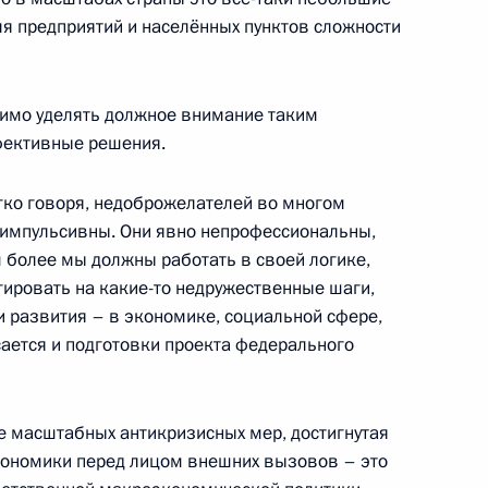
ля предприятий и населённых пунктов сложности
кой области Вячеславом
димо уделять должное внимание таким
фективные решения.
ягко говоря, недоброжелателей во многом
 импульсивны. Они явно непрофессиональны,
кономических мер
ем более мы должны работать в своей логике,
ческой сферах в связи
гировать на какие-то недружественные шаги,
екоторых иностранных
и развития – в экономике, социальной сфере,
изаций
сается и подготовки проекта федерального
ие масштабных антикризисных мер, достигнутая
экономики перед лицом внешних вызовов – это
 Совета Безопасности