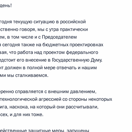
день!
егодня текущую ситуацию в российской
росам
ственно говоря, мы с утра практически
м, в том числе и с Председателем
я сегодня также на бюджетных проектировках
вая, что работа над проектом федерального
ения (исполнения) отдельных
дстоит его внесение в Государственную Думу.
екоторыми лицами
нт должен в полной мере отвечать и нашим
ыми мы сталкиваемся.
веренно справляется с внешним давлением,
о-технологической агрессией со стороны некоторых
экономического форума
ига, наскока, на который они рассчитывали,
ех, и для них тоже.
действенные защитные меры, запущены