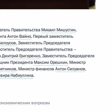
ской области Андреем
датель Правительства
Михаил Мишустин
,
ента
Антон Вайно
, Первый заместитель
Белоусов
, Заместитель Председателя
еститель Председателя Правительства –
а
Дмитрий Григоренко
, Заместитель Председателя
кой области Андреем
ощник Президента
Максим Орешкин
, Министр
етников
, Министр финансов
Антон Силуанов
,
вира Набиуллина
.
росам
о экономическим вопросам