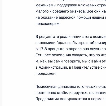
механизмы поддержки ключевых отрас
Совещание с постоянными членами
малого и среднего бизнеса. Все они на
2 сентября 2022 года, 15:30
на оказание адресной помощи нашим г
пенсионерам.
В результате реализации этого компле
Встреча с губернатором Калинингр
экономики. Удалось быстро стабилизи
Алихановым
в 17,8 процента в апреле она опустила
1 сентября 2022 года, 20:00
Есть все основания ожидать, что по и
И, как вы сами говорите, мы с вами э
в Администрации, в Правительстве счи
продолжен.
Перечень поручений по итогам зас
по стратегическому развитию и н
Помесячная динамика ключевых показа
1 сентября 2022 года, 20:00
постепенно стабилизируется, выравнив
Предприятия возвращаются к нормаль