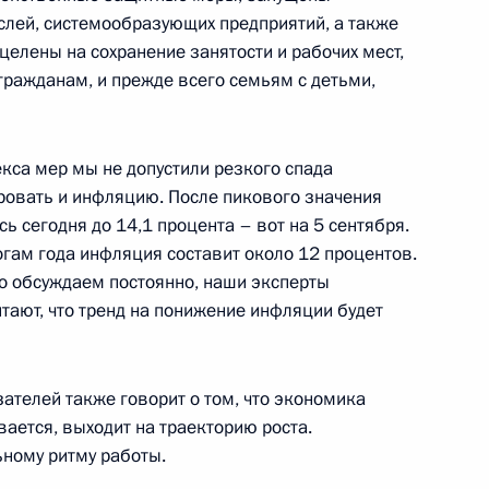
лей, системообразующих предприятий, а также
 Совета Безопасности
целены на сохранение занятости и рабочих мест,
ражданам, и прежде всего семьям с детьми,
кса мер мы не допустили резкого спада
адской области Антоном
ровать и инфляцию. После пикового значения
сь сегодня до 14,1 процента – вот на 5 сентября.
тогам года инфляция составит около 12 процентов.
то обсуждаем постоянно, наши эксперты
тают, что тренд на понижение инфляции будет
едания Совета
ациональным проектам
телей также говорит о том, что экономика
ается, выходит на траекторию роста.
ному ритму работы.