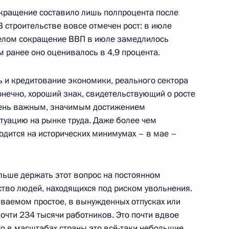
рации развития «ВЭБ.РФ»
кращение составило лишь полпроцента после
В строительстве вовсе отмечен рост: в июле
целом сокращение ВВП в июле замедлилось
м ранее оно оценивалось в 4,9 процента.
ь и кредитование экономики, реального сектора
ии Тамбовской области
конечно, хороший знак, свидетельствующий о росте
чень важным, значимым достижением
туацию на рынке труда. Даже более чем
одится на исторических минимумах – в мае –
ния обязательств
льше держать этот вопрос на постоянном
выраженных в иностранной
ество людей, находящихся под риском увольнения.
циям, выпущенным
ваемом простое, в вынужденных отпусках или
очти 234 тысячи работников. Это почти вдвое
что в масштабах страны это всё-таки небольшие