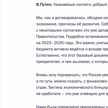
В.Путин:
Уважаемые коллеги, добрый 
Мы, как и договаривались, обсудим с
Совещание по экономическим воп
экономике, прогнозы её развития. Соб
12 сентября 2022 года, 13:50
с некоторыми коллегами это уже делае
Правительства. Подробно остановимс
на 2023–2025 годы. Это важно, учиты
Указ об особом порядке осуществл
бюджета активно ведётся и вскоре пре
видов сделок (операций) между н
Естественно, что этот базовый докуме
приоритетам, и тем вызовам, с котор
8 сентября 2022 года, 19:45
Вновь хочу подчеркнуть, что Россия у
а по сути, можно сказать, с финансов
Пленарное заседание Восточного 
стран. Тактика экономического блицкр
не сработала – это уже очевидно для вс
7 сентября 2022 года, 12:40
Нами были оперативно реализованы 