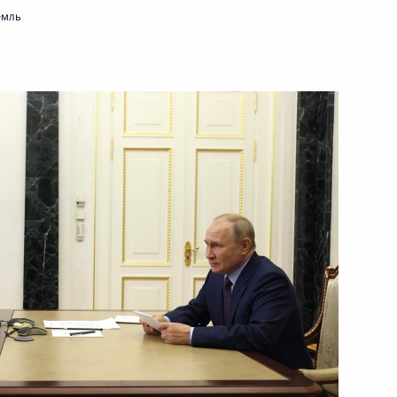
емль
нения, направленные
иобретения публичными
енных акций
росам
чей группы
финансовым операциям