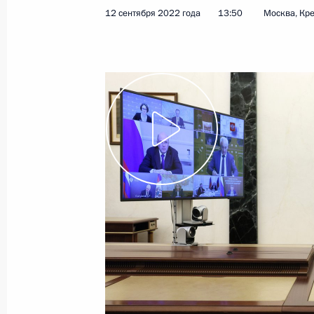
12 сентября 2022 года
13:50
Москва, Кр
В законодательство внесены изме
на совершенствование порядка пр
акционерными обществами собств
7 октября 2022 года, 12:45
Совещание по экономическим воп
6 октября 2022 года, 13:40
Заседание межведомственной рабо
по противодействию незаконным 