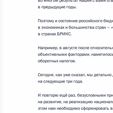
во многом результат нашей с вами от
в предыдущие годы.
4 августа 2022 года, 14:40
Поэтому и состояние российского бюд
в экономиках и большинства стран – «
Перечень поручений по итогам XXV
в странах БРИКС.
международного экономического 
20 июля 2022 года, 18:00
Например, в августе после относитель
объективными факторами, наметилось
оборотных налогов.
Показа
Сегодня, как уже сказал, мы детальн
на следующие три года.
И повторю ещё раз, безусловными пр
на развитие, на реализацию национал
Встреча с военнослужащими Во
этом нам необходимо сформировать вс