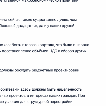
ветственной макроэкономической политики
жета сейчас также существенно лучше, чем
большой двадцатки», да и у наших друзей
 Петербургского
форума
но «слабого» второго квартала, что было вызвано
 восстановление объёмов НДС и сборов других
ть предыдущие материалы
о должны обсудить бюджетные проектировки
иоритетами здесь должны быть нацеленность
ьных проектов в интересах наших граждан. При
енно-Морского Флота
е условия для структурной перестройки