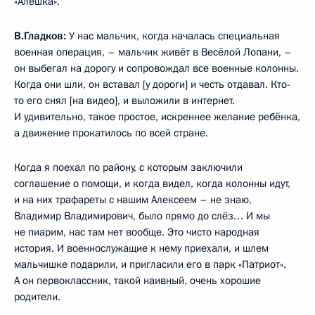
«Алёшка».
В.Гладков:
У нас мальчик, когда началась специальная
военная операция, – мальчик живёт в Весёлой Лопани, –
он выбегал на дорогу и сопровождал все военные колонны.
Когда они шли, он вставал [у дороги] и честь отдавал. Кто-
то его снял [на видео], и выложили в интернет.
И удивительно, такое простое, искреннее желание ребёнка,
а движение прокатилось по всей стране.
Когда я поехал по району, с которым заключили
соглашение о помощи, и когда видел, когда колонны идут,
и на них трафареты с нашим Алексеем – не знаю,
Владимир Владимирович, было прямо до слёз… И мы
не пиарим, нас там нет вообще. Это чисто народная
история. И военнослужащие к нему приехали, и шлем
мальчишке подарили, и пригласили его в парк «Патриот».
А он первоклассник, такой наивный, очень хорошие
родители.