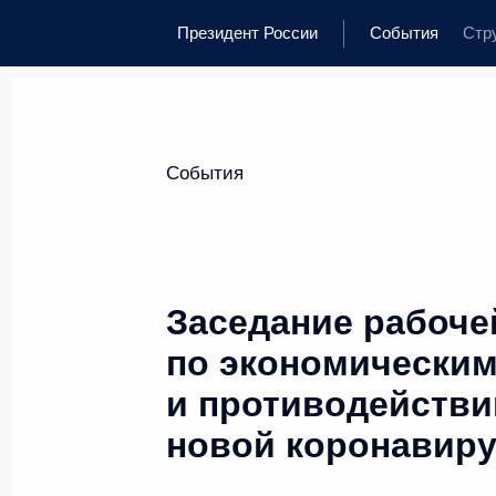
Президент России
События
Стр
События
Заседание рабоче
по экономически
и противодейств
новой коронавир