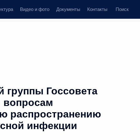
уктура
Видео и фото
Документы
Контакты
Поиск
й группы Госсовета
м вопросам
ию распространению
усной инфекции