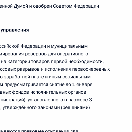
 договоров
венной Думой и одобрен Советом Федерации
рами
 управления
оссийской Федерации и муниципальным
онного совета
мирования резервов для оперативного
и комиссии Госсовета
 на категории товаров первой необходимости,
»
ассовых разрывов и исполнения первоочередных
по заработной плате и иным социальным
 предусматривается снятие до 1 января
рвных фондов исполнительных органов
нистраций), установленного в размере 3
 Совета Безопасности
, утверждённого законами (решениями)
ливаются правовые основания для