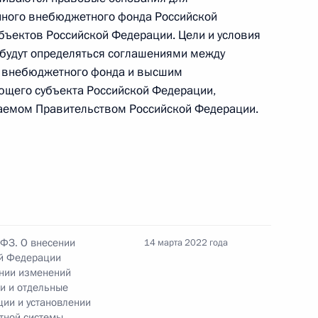
нного внебюджетного фонда Российской
оссовета по направлению
бъектов Российской Федерации. Цели и условия
 транспорту и развитию
 будут определяться соглашениями между
о внебюджетного фонда и высшим
ющего субъекта Российской Федерации,
аемом Правительством Российской Федерации.
ва
та по экономическим
-ФЗ. О внесении
14 марта 2022 года
ространению новой
й Федерации
ении изменений
и и отдельные
ии и установлении
тной системы