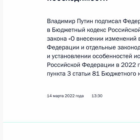
26 марта 2022 года, 10:50
Владимир Путин подписал Феде
в Бюджетный кодекс Российско
Подписан закон о налоговых льгот
закона «О внесении изменений 
осуществляющих деятельность в об
Федерации и отдельные законо
и информационных технологий
и установлении особенностей 
26 марта 2022 года, 10:10
Российской Федерации в 2022 г
пункта 3 статьи 81 Бюджетного
Уточнён порядок получения между
14 марта 2022 года
13:30
статуса международной холдингов
26 марта 2022 года, 10:00
До 1 апреля 2024 года продлён з