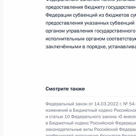
предоставления бюджету государстве
Совместное заседание комиссии Г
Федерации субвенций из бюджетов су
«Транспорт» и Комитета Госдумы по
предоставления указанных субвенций
транспортной инфраструктуры
органом управления государственног
23 марта 2022 года, 18:00
исполнительным органом соответству
заключёнными в порядке, устанавлив
Совещание с членами Правительст
23 марта 2022 года, 16:55
Смотрите также
Заседание рабочей группы Госсове
Федеральный закон от 14.03.2022 г. № 54
вопросам и противодействию расп
изменений в Бюджетный кодекс Российско
и статью 10 Федерального закона «О внес
коронавирусной инфекции
в Бюджетный кодекс Российской Федераци
законодательные акты Российской Федерац
23 марта 2022 года, 15:00
особенностей исполнения бюджетов бюдже