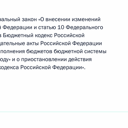
ральный закон «О внесении изменений
й Федерации и статью 10 Федерального
ах для компаний,
в Бюджетный кодекс Российской
ласти туризма
дательные акты Российской Федерации
исполнения бюджетов бюджетной системы
оду» и о приостановлении действия
 кодекса Российской Федерации».
народными компаниями
ой компании
апрет финансовым