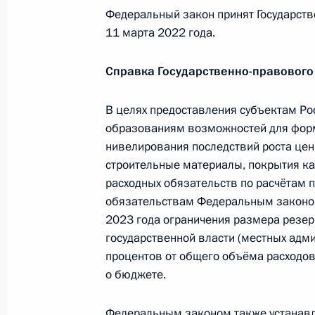
организациям на заключение ряда
Федеральный закон принят Государст
с неквалифицированными инвесто
11 марта 2022 года.
26 марта 2022 года, 09:00
Справка Государственно-правового
В целях предоставления субъектам Р
Совместное заседание Координаци
образованиям возможностей для фор
по промышленности Минпромторга 
нивелирования последствий роста цен
по направлению «Промышленность
строительные материалы, покрытия к
расходных обязательств по расчётам 
25 марта 2022 года, 13:30
обязательствам Федеральным законом
2023 года ограничения размера резе
государственной власти (местных адми
Совещание с постоянными членами
процентов от общего объёма расходов
24 марта 2022 года, 14:10
о бюджете.
Федеральным законом также устанав