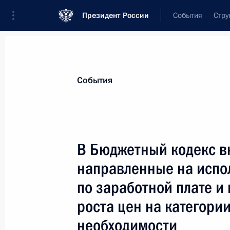
Президент России
События
Стру
Материалы по выбранной теме
События
Экономика и финансы,
2256 резул
В Бюджетный кодекс в
Показа
направленные на испо
по заработной плате и
Установлены особенности правовог
роста цен на категори
экономических, экологических и и
внешнего санкционного давления
необходимости