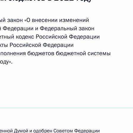
ый закон «О внесении изменений
й Федерации и Федеральный закон
етный кодекс Российской Федерации
нения, касающиеся
акты Российской Федерации
х договоров и изменения
исполнения бюджетов бюджетной системы
оду».
нения, направленные
работной плате
а цен на категории товаров
венной Думой и одобрен Советом Федерации