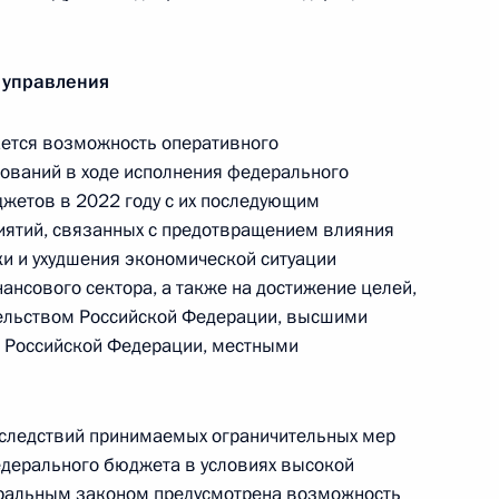
амках рабочей группы
 управления
сам и противодействию
ется возможность оперативного
ований в ходе исполнения федерального
жетов в 2022 году с их последующим
ятий, связанных с предотвращением влияния
и и ухудшения экономической ситуации
ва
ансового сектора, а также на достижение целей,
ельством Российской Федерации, высшими
 Российской Федерации, местными
нения, предусматривающие
оследствий принимаемых ограничительных мер
спределения бюджетных
едерального бюджета в условиях высокой
едерального бюджета,
еральным законом предусмотрена возможность