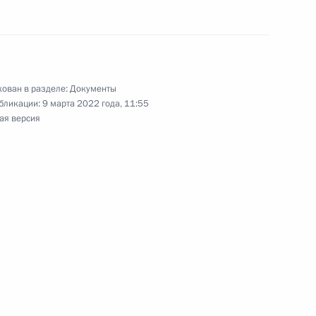
ован в разделе:
Документы
ния обязательств перед
бликации:
9 марта 2022 года, 11:55
орами
ая версия
ссовета по экономическим
ространению новой