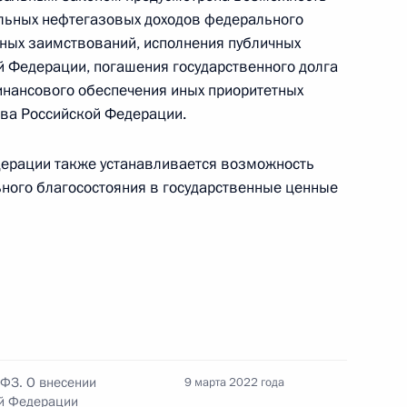
в 2022 году
ельных нефтегазовых доходов федерального
ных заимствований, исполнения публичных
 Федерации, погашения государственного долга
инансового обеспечения иных приоритетных
ва Российской Федерации.
ртого этапа добровольного
овых активов и счетов
ерации также устанавливается возможность
ного благосостояния в государственные ценные
снижение рисков, которые
ания российских капиталов
-ФЗ. О внесении
9 марта 2022 года
й Федерации