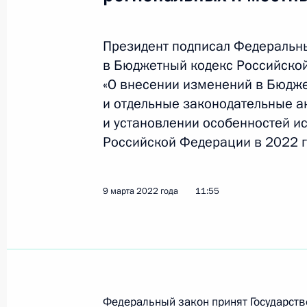
деятельности
14 марта 2022 года, 13:40
Президент подписал Федеральн
в Бюджетный кодекс Российско
«О внесении изменений в Бюдж
В законодательство внесены изме
и отдельные законодательные 
особенностей заключения страховы
и установлении особенностей 
кредитных договоров
Российской Федерации в 2022 г
14 марта 2022 года, 13:35
9 марта 2022 года
11:55
В Бюджетный кодекс внесены изме
на исполнение обязательств по за
и нивелирование последствий рост
первой необходимости
14 марта 2022 года, 13:30
Федеральный закон принят Государст