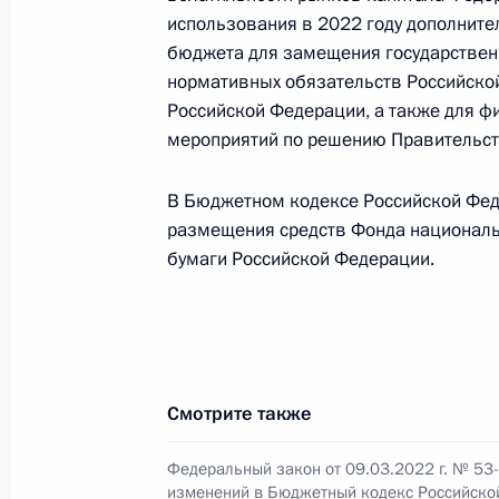
региональных и местных бюджетов 
использования в 2022 году дополнит
бюджета для замещения государствен
9 марта 2022 года, 11:55
нормативных обязательств Российской
Российской Федерации, а также для ф
мероприятий по решению Правительст
Подписан закон, касающийся четвё
декларирования имущества, финанс
В Бюджетном кодексе Российской Фед
(вкладов) в банках
размещения средств Фонда националь
9 марта 2022 года, 11:35
бумаги Российской Федерации.
Подписан закон, направленный на 
связаны с ограничением использов
Смотрите также
в иностранных государствах
9 марта 2022 года, 11:30
Федеральный закон от 09.03.2022 г. № 53
изменений в Бюджетный кодекс Российско