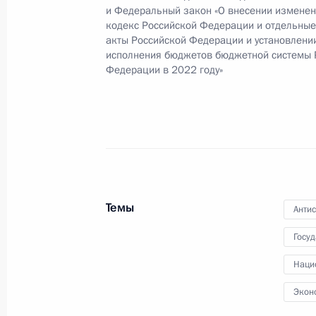
и Федеральный закон «О внесении измене
кодекс Российской Федерации и отдельны
Указ о применении в целях обеспе
акты Российской Федерации и установлени
специальных экономических мер в
исполнения бюджетов бюджетной системы 
Федерации в 2022 году»
деятельности
9 марта 2022 года, 09:30
Подписан закон, направленный на
интересов России от недружествен
государств и международных орган
Темы
Анти
9 марта 2022 года, 09:00
Госу
Наци
Внесены изменения в закон о пор
Экон
и использования целевого капитал