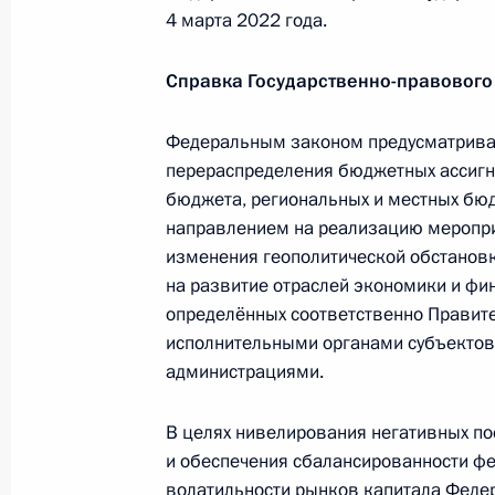
4 марта 2022 года.
Совещание с главами регионов в р
Справка Государственно-правового
Госсовета по экономическим вопро
распространению коронавируса
Федеральным законом предусматрива
перераспределения бюджетных ассигн
11 марта 2022 года, 12:00
бюджета, региональных и местных бюд
направлением на реализацию меропри
изменения геополитической обстановк
Совещание с членами Правительст
на развитие отраслей экономики и фин
определённых соответственно Правит
10 марта 2022 года, 17:55
исполнительными органами субъектов
администрациями.
В законодательство внесены изме
В целях нивелирования негативных п
возможность оперативного перера
и обеспечения сбалансированности ф
ассигнований в ходе исполнения ф
волатильности рынков капитала Фед