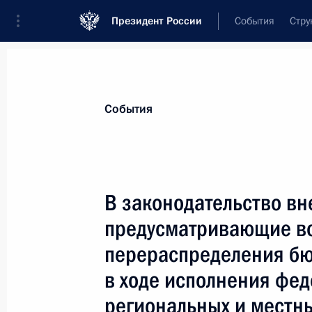
Президент России
События
Стру
Материалы по выбранной теме
События
Экономика и финансы,
2256 резул
В законодательство в
Показа
предусматривающие во
перераспределения бю
В законодательство внесены изме
в ходе исполнения фед
на обеспечение устойчивого функц
комплекса и поддержку субъектов 
региональных и местны