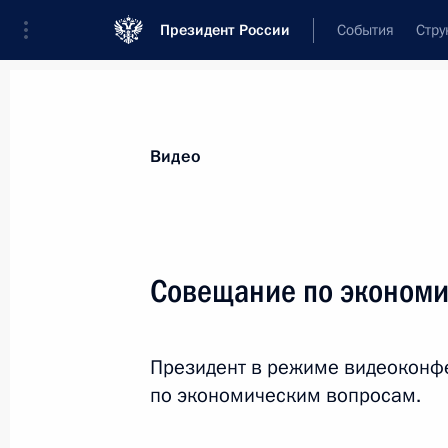
Президент России
События
Стру
Видеозаписи
Фотографии
Аудиозапи
Все материалы
Выступления
Совещан
Видео
Показа
Совещание по эконом
Заседание Совета
Президент в режиме видеоконф
по стратегическому
по экономическим вопросам.
развитию и национальным