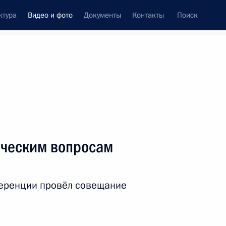
ктура
Видео и фото
Документы
Контакты
Поиск
си
ия, встречи
Встречи со СМИ
декабрь, 2021
ть следующие материалы
ическим вопросам
Телефонный разговор
еренции провёл совещание
с Татьяной Троценко