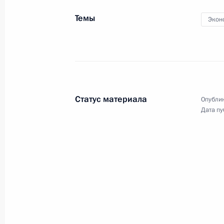
по развитию гражданского
Темы
общества и правам человека
Экон
9 декабря 2021 года
Видео, 2 ч.
Статус материала
Опублик
Дата пу