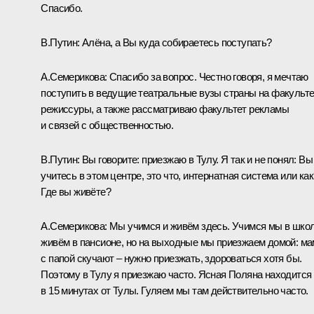
Спасибо.
В.Путин:
Алёна, а Вы куда собираетесь поступать?
А.Семерикова:
Спасибо за вопрос. Честно говоря, я мечтаю
поступить в ведущие театральные вузы страны на факульте
режиссуры, а также рассматриваю факультет рекламы
и связей с общественностью.
В.Путин:
Вы говорите: приезжаю в Тулу. Я так и не понял: Вы
учитесь в этом центре, это что, интернатная система или как
Где вы живёте?
А.Семерикова:
Мы учимся и живём здесь. Учимся мы в школ
живём в пансионе, но на выходные мы приезжаем домой: м
с папой скучают – нужно приезжать, здороваться хотя бы.
Поэтому в Тулу я приезжаю часто. Ясная Поляна находится
в 15 минутах от Тулы. Гуляем мы там действительно часто.