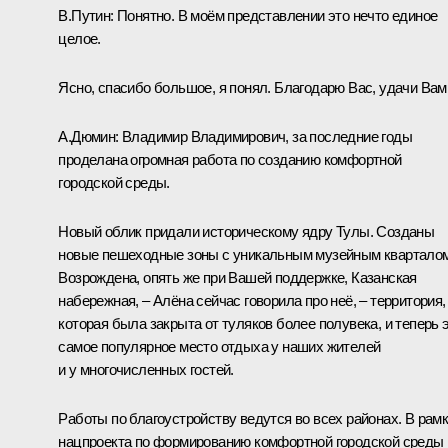
В.Путин:
Понятно. В моём представлении это нечто единое
целое.
Ясно, спасибо большое, я понял. Благодарю Вас, удачи Вам
А.Дюмин:
Владимир Владимирович, за последние годы
проделана огромная работа по созданию комфортной
городской среды.
Новый облик придали историческому ядру Тулы. Созданы
новые пешеходные зоны с уникальным музейным кварталом
Возрождена, опять же при Вашей поддержке, Казанская
набережная, – Алёна сейчас говорила про неё, – территория,
которая была закрыта от туляков более полувека, и теперь 
самое популярное место отдыха у наших жителей
и у многочисленных гостей.
Работы по благоустройству ведутся во всех районах. В рам
нацпроекта по формированию комфортной городской среды