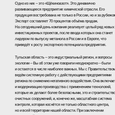
Одно из них – это «Щёкиноазот». Это динамично
развивающееся предприятие химической отрасли. Его
продукция востребована не только в России, но и за рубежо
Экспорт составляет 70 процентов объёма продаж.
На сегодняшний день компания реализует целый ряд новых
инвестиционных проектов, после ввода которых она станет
лидером по выпуску метанола в России и в Европе, что
приведёт к росту экспортного потенциала предприятия.
Тульская область – это индустриальный регион, и вопросы
экологии – Вы об этом уже говорили неоднократно – были
и остаются в числе наиболее важных. Мы с Правительство
ведём системную работу с действующими предприятиями
региона по снижению негативного воздействия. Она включае
и модернизацию производства с применением технологий,
которые их делают более безопасными, это и строительств
очистных сооружений, и, конечно же, масштабная система
контроля, которая коснётся не только областного центра,
но и всей территории нашей области. При заключении