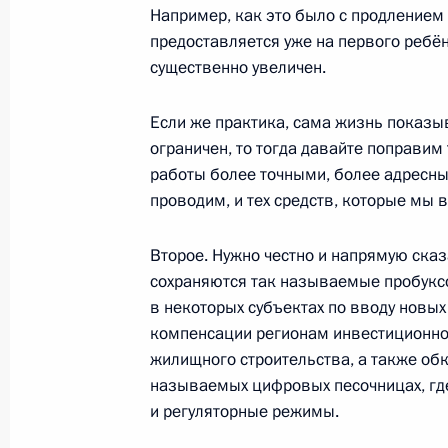
Например, как это было с продлением
Заседание межведомственной рабо
предоставляется уже на первого ребён
по противодействию незаконным 
существенно увеличен.
4 февраля 2021 года, 16:00
Если же практика, сама жизнь показы
ограничен, то тогда давайте поправим
работы более точными, более адресны
Рабочая встреча с Министром эко
проводим, и тех средств, которые мы 
Максимом Решетниковым
4 февраля 2021 года, 11:00
Второе. Нужно честно и напрямую сказа
сохраняются так называемые пробуксо
в некоторых субъектах по вводу новых 
Сессия онлайн-форума «Давосская 
компенсации регионам инвестиционно
жилищного строительства, а также обк
27 января 2021 года, 15:10
называемых цифровых песочницах, г
и регуляторные режимы.