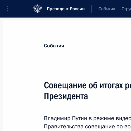
Президент России
События
Стру
Материалы по выбранной теме
События
Экономика и финансы,
2256 резул
Совещание об итогах 
Показа
Президента
Встреча с представителями деловы
Владимир Путин в режиме виде
29 апреля 2021 года, 14:20
Правительства совещание по в