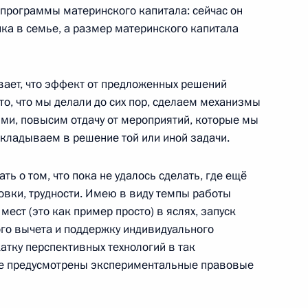
 программы материнского капитала: сейчас он
чей группы
ка в семье, а размер материнского капитала
финансовым операциям
вает, что эффект от предложенных решений
 то, что мы делали до сих пор, сделаем механизмы
ми, повысим отдачу от мероприятий, которые мы
номического развития
вкладываем в решение той или иной задачи.
ть о том, что пока не удалось сделать, где ещё
вки, трудности. Имею в виду темпы работы
мест (это как пример просто) в яслях, запуск
повестка дня 2021»
го вычета и поддержку индивидуального
атку перспективных технологий в так
де предусмотрены экспериментальные правовые