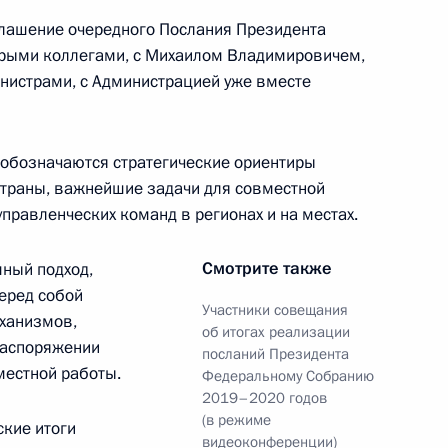
оглашение очередного Послания Президента
рыми коллегами, с Михаилом Владимировичем,
инистрами, с Администрацией уже вместе
анию инвестиционной
о обозначаются стратегические ориентиры
страны, важнейшие задачи для совместной
правленческих команд в регионах и на местах.
Смотрите также
мный подход,
еред собой
ва
Участники совещания
еханизмов,
об итогах реализации
распоряжении
посланий Президента
местной работы.
Федеральному Собранию
2019–2020 годов
(в режиме
дка иностранного
ские итоги
видеоконференции)