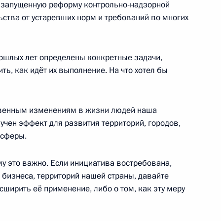
у запущенную реформу контрольно-надзорной
ения в части обеспечения
ьства от устаревших норм и требований во многих
ющих финансовую организацию
ошлых лет определены конкретные задачи,
ть, как идёт их выполнение. На что хотел бы
й службы по финансовому
ственным изменениям в жизни людей наша
учен эффект для развития территорий, городов,
 сферы.
ютном регулировании
му это важно. Если инициатива востребована,
 бизнеса, территорий нашей страны, давайте
сширить её применение, либо о том, как эту меру