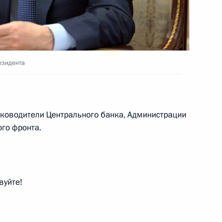
ва
езидента
направлению «Инвестиции»
уководители Центрального банка, Администрации
го фронта.
 направлению «Экономика
вуйте!
-экономического развития