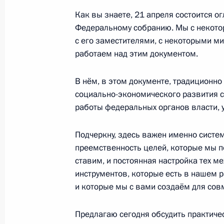
Крыма и Севастополя
Как вы знаете, 21 апреля состоится 
Федеральному собранию. Мы с некото
18 марта 2021 года, 17:15
с его заместителями, с некоторыми м
работаем над этим документом.
Совещание о мерах по стимулиров
В нём, в этом документе, традиционн
активности
социально-экономического развития 
11 марта 2021 года, 16:30
работы федеральных органов власти, у
Подчеркну, здесь важен именно систе
преемственность целей, которые мы п
Совещание с членами Правительст
ставим, и постоянная настройка тех м
10 марта 2021 года, 18:30
инструментов, которые есть в нашем 
и которые мы с вами создаём для сов
Подписан закон, касающийся поря
Предлагаю сегодня обсудить практиче