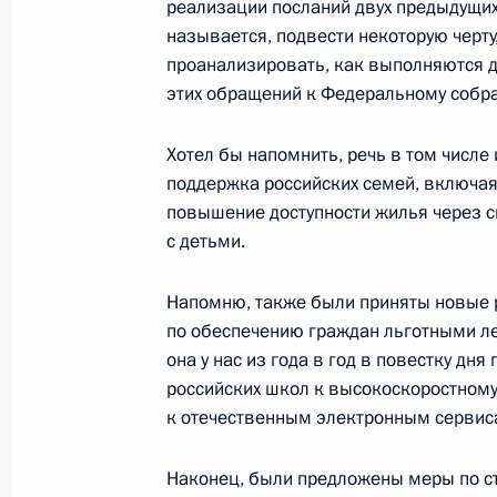
инвестирования в стратегические 
реализации посланий двух предыдущих 
называется, подвести некоторую черту
9 марта 2021 года, 19:25
проанализировать, как выполняются 
этих обращений к Федеральному собр
Ратифицирован протокол, вносящи
Хотел бы напомнить, речь в том числе
мальтийскую конвенцию об избежа
поддержка российских семей, включая 
налогообложения
повышение доступности жилья через 
с детьми.
9 марта 2021 года, 18:45
Напомню, также были приняты новые 
по обеспечению граждан льготными ле
Перечень поручений по итогам сов
она у нас из года в год в повестку дн
в банковской сфере
российских школ к высокоскоростному
2 марта 2021 года, 17:00
к отечественным электронным сервис
Наконец, были предложены меры по с