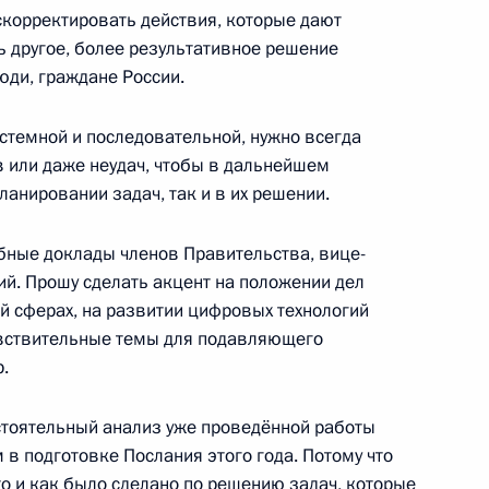
росам
скорректировать действия, которые дают
ь другое, более результативное решение
юди, граждане России.
стемной и последовательной, нужно всегда
местного заседания Госсовета
в или даже неудач, чтобы в дальнейшем
итию и нацпроектам
ланировании задач, так и в их решении.
бные доклады членов Правительства, вице-
ий. Прошу сделать акцент на положении дел
й сферах, на развитии цифровых технологий
ициальном статистическом
увствительные темы для подавляющего
твенного регулирования
.
бстоятельный анализ уже проведённой работы
в подготовке Послания этого года. Потому что
что и как было сделано по решению задач, которые