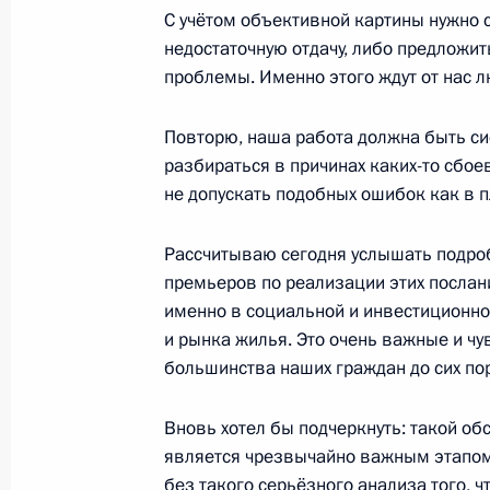
Совещание по экономическим воп
С учётом объективной картины нужно 
недостаточную отдачу, либо предложит
21 января 2021 года, 14:00
проблемы. Именно этого ждут от нас л
Повторю, наша работа должна быть си
Перечень поручений по итогам сов
разбираться в причинах каких-то сбое
и Совета по стратегическому разв
не допускать подобных ошибок как в п
16 января 2021 года, 17:00
Рассчитываю сегодня услышать подро
премьеров по реализации этих послан
именно в социальной и инвестиционно
Внесены изменения в закон об оф
и рынка жилья. Это очень важные и ч
учёте и закон об основах государс
большинства наших граждан до сих пор
торговой деятельности
30 декабря 2020 года, 12:25
Вновь хотел бы подчеркнуть: такой о
является чрезвычайно важным этапом 
без такого серьёзного анализа того, 