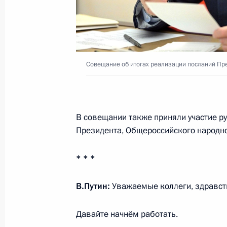
Совещание с членами Правительст
31 марта 2021 года, 16:50
Совещание об итогах реализации посланий Пр
Заседание комиссии Госсовета по 
31 марта 2021 года, 13:00
В совещании также приняли участие р
Президента, Общероссийского народно
Заседание комиссии Госсовета по
* * *
и финансы»
22 марта 2021 года, 18:00
В.Путин:
Уважаемые коллеги, здравст
Давайте начнём работать.
Совещание по вопросам социально