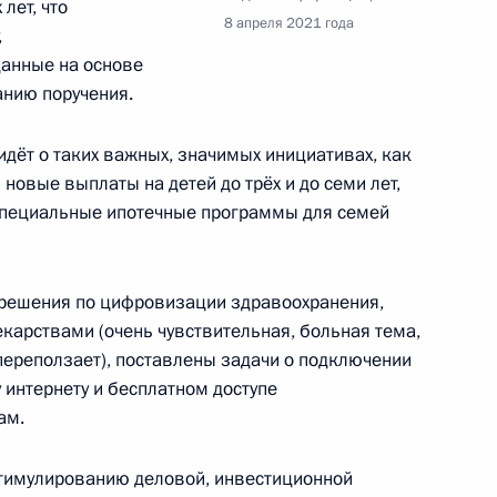
предприятия
лет, что
8 апреля 2021 года
,
данные на основе
анию поручения.
й изменения в российско-
 идёт о таких важных, значимых инициативах, как
нии двойного
новые выплаты на детей до трёх и до семи лет,
специальные ипотечные программы для семей
решения по цифровизации здравоохранения,
карствами (очень чувствительная, больная тема,
ещания о ситуации
я переползает), поставлены задачи о подключении
 интернету и бесплатном доступе
ам.
тимулированию деловой, инвестиционной