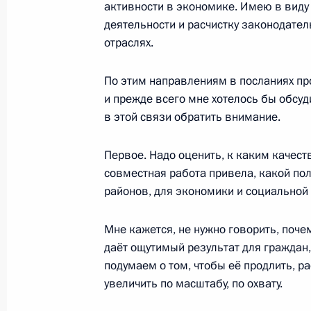
активности в экономике. Имею в вид
В законодательство внесены измен
деятельности и расчистку законодател
ответственности лиц, контролиру
отраслях.
24 февраля 2021 года, 10:45
По этим направлениям в посланиях пр
и прежде всего мне хотелось бы обсуди
в этой связи обратить внимание.
Встреча с директором Федерально
мониторингу Юрием Чиханчиным
Первое. Надо оценить, к каким каче
19 февраля 2021 года, 13:10
совместная работа привела, какой пол
районов, для экономики и социальной
Внесены изменения в закон о вал
Мне кажется, не нужно говорить, поче
и валютном контроле
даёт ощутимый результат для граждан,
подумаем о том, чтобы её продлить, ра
17 февраля 2021 года, 14:15
увеличить по масштабу, по охвату.