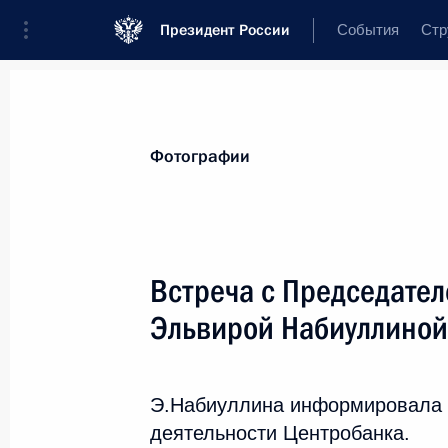
Президент России
События
Стр
Материалы по выбранной теме
Фотографии
Экономика и финансы,
2255 резул
Встреча с Председател
Показа
Эльвирой Набиуллиной
Встреча с главой Банка ВТБ Андре
Э.Набиуллина информировала г
5 марта 2019 года, 14:05
деятельности Центробанка.