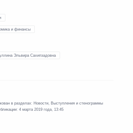
бурга Александром Бегловым
и
омика и финансы
нения, направленные
иление ответственности
уллина Эльвира Сахипзадовна
ковской сферах
ебкредите
кован в разделах:
Новости
,
Выступления и стенограммы
убликации:
4 марта 2019 года, 13:45