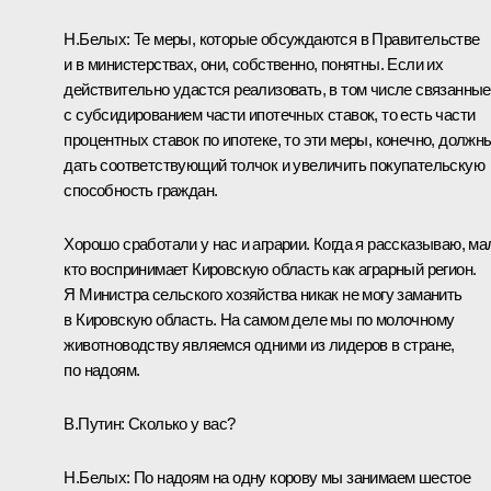
Н.Белых:
Те меры, которые обсуждаются в Правительстве
и в министерствах, они, собственно, понятны. Если их
действительно удастся реализовать, в том числе связанные
с субсидированием части ипотечных ставок, то есть части
процентных ставок по ипотеке, то эти меры, конечно, должн
дать соответствующий толчок и увеличить покупательскую
способность граждан.
Хорошо сработали у нас и аграрии. Когда я рассказываю, ма
кто воспринимает Кировскую область как аграрный регион.
Я Министра сельского хозяйства никак не могу заманить
в Кировскую область. На самом деле мы по молочному
животноводству являемся одними из лидеров в стране,
по надоям.
В.Путин:
Сколько у вас?
Н.Белых:
По надоям на одну корову мы занимаем шестое