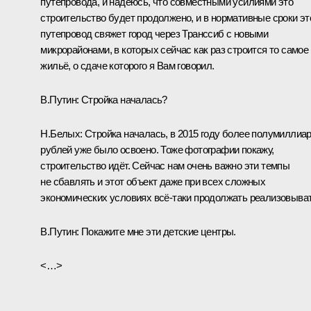
путепровода, и надеюсь, что совместными усилиями это
строительство будет продолжено, и в нормативные сроки эт
путепровод свяжет город через Транссиб с новыми
микрорайонами, в которых сейчас как раз строится то самое
жильё, о сдаче которого я Вам говорил.
В.Путин:
Стройка началась?
Н.Белых:
Стройка началась, в 2015 году более полумиллиа
рублей уже было освоено. Тоже фотографии покажу,
строительство идёт. Сейчас нам очень важно эти темпы
не сбавлять и этот объект даже при всех сложных
экономических условиях всё‑таки продолжать реализовыват
В.Путин:
Покажите мне эти детские центры.
<…>