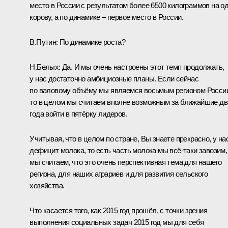
место в России с результатом более 6500 килограммов на о
корову, а по динамике – первое место в России.
В.Путин:
По динамике роста?
Н.Белых:
Да. И мы очень настроены этот темп продолжать,
у нас достаточно амбициозные планы. Если сейчас
по валовому объёму мы являемся восьмым регионом Росси
то в целом мы считаем вполне возможным за ближайшие дв
года войти в пятёрку лидеров.
Учитывая, что в целом по стране, Вы знаете прекрасно, у на
дефицит молока, то есть часть молока мы всё‑таки завозим,
мы считаем, что это очень перспективная тема для нашего
региона, для наших аграриев и для развития сельского
хозяйства.
Что касается того, как 2015 год прошёл, с точки зрения
выполнения социальных задач 2015 год мы для себя