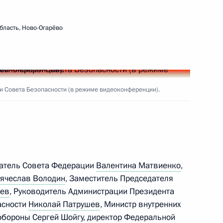
ми Минобороны, Росгвардии,
бласть, Ново-Огарёво
рядок и законность во время
и Совета Безопасности (в режиме видеоконференции).
ей силовых ведомств
датель Совета Федерации
Валентина Матвиенко
,
ячеслав Володин
, Заместитель Председателя
дев
, Руководитель Администрации Президента
асности
Николай Патрушев
, Министр внутренних
 обороны
Сергей Шойгу
, директор Федеральной