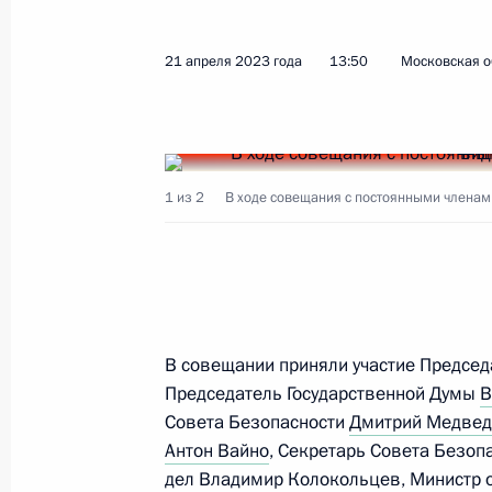
Выступление перед подразделения
21 апреля 2023 года
13:50
Московская о
ФСБ, МВД, ФСО, обеспечившими по
мятежа
27 июня 2023 года, 13:25
1 из 2
В ходе совещания с постоянными членам
Совещание с участием руководител
26 июня 2023 года, 23:00
В совещании приняли участие Предсе
Председатель Государственной Думы
Обращение к гражданам России
В
Совета Безопасности
Дмитрий Медве
24 июня 2023 года, 10:00
Антон Вайно
, Секретарь Совета Безоп
дел
Владимир Колокольцев
, Министр