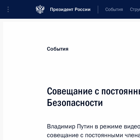
Президент России
События
Стру
Материалы по выбранной теме
События
Национальная безопасность,
1413 
Совещание с постоянн
Показа
Безопасности
Встреча с военнослужащими Минис
Владимир Путин в режиме виде
27 июня 2023 года, 15:00
совещание с постоянными члена