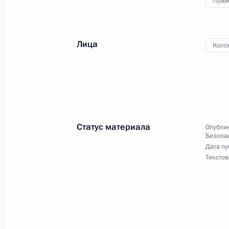
Прав
Видеообращение по случаю Дня п
28 мая 2023 года, 00:00
Лица
Коло
Видеообращение к участникам 11-
высоких представителей, курирующ
24 мая 2023 года, 09:45
Статус материала
Опублик
Безопа
Дата пу
Совещание с постоянными членами
Текстов
12 мая 2023 года, 13:50
Совещание с постоянными членами