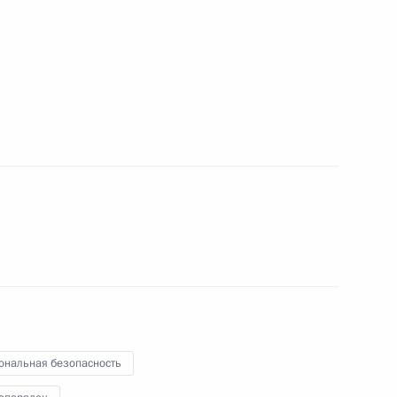
док неоднократного
ими и иностранными судами
 Россией и Киргизией
льной системы
ональная безопасность