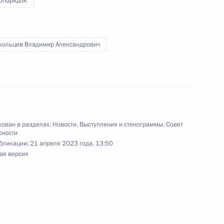
опорядок
ограничника
кольцев Владимир Александрович
й Международной встречи
их вопросы безопасности
ован в разделах:
Новости
,
Выступления и стенограммы
,
Совет
сности
бликации:
21 апреля 2023 года, 13:50
 Совета Безопасности
ая версия
 Совета Безопасности