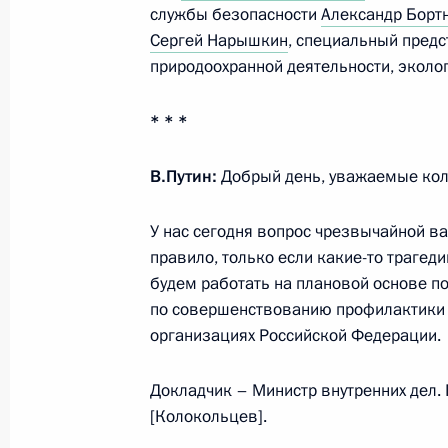
службы безопасности
Александр Борт
Совещание с постоянными членами
Сергей Нарышкин
, специальный пред
природоохранной деятельности, эколо
22 июня 2023 года, 11:55
* * *
Ответ на вопрос о ситуации в зоне
В.Путин:
Добрый день, уважаемые кол
9 июня 2023 года, 18:00
У нас сегодня вопрос чрезвычайной ва
правило, только если какие-то трагеди
будем работать на плановой основе п
Совещание с постоянными членами
по совершенствованию профилактики
2 июня 2023 года, 13:30
организациях Российской Федерации.
Докладчик – Министр внутренних дел.
Подписан Указ о некоторых вопрос
[Колокольцев].
промышленной комиссии и полпре