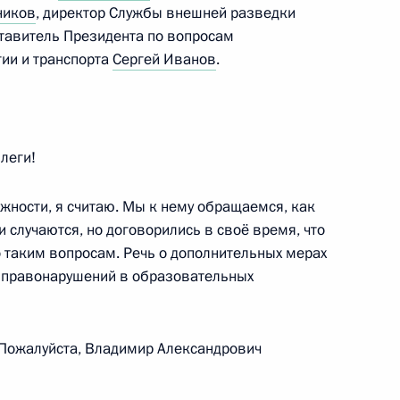
ников
, директор Службы внешней разведки
 Совета Безопасности
ставитель Президента по вопросам
гии и транспорта
Сергей Иванов
.
 СВО
леги!
жности, я считаю. Мы к нему обращаемся, как
и случаются, но договорились в своё время, что
о таким вопросам. Речь о дополнительных мерах
 Совета Безопасности
 правонарушений в образовательных
 Пожалуйста, Владимир Александрович
ах деятельности Военно-
дов Президента