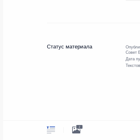
символика
Контакты
Обратиться к Пр
Поиск
Президент Росси
гражданам школь
возраста
Для СМИ
Виртуальный тур
Кремлю
Подписаться
Статус материала
Опубли
Владимир Путин
Справочник
Совет 
личный сайт
Дата п
Дикая природа Р
Тексто
Версия для людей
с ограниченными
возможностями
English
Администрация
Президента России
2026 год
2