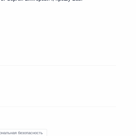
ные
Официальные
Правовая и
сетевые ресурсы
техническая
оссии
Президента России
информация
и
MAX
О портале
ВКонтакте
Об использовании
сии
информации сайта
Rutube
ональная безопасность
О персональных
Telegram-канал