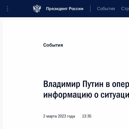
Президент России
События
Стр
Материалы по выбранной теме
События
Национальная безопасность,
1415 
Владимир Путин в опе
Показа
информацию о ситуаци
Совещание с постоянными членами
2 марта 2023 года
13:35
21 апреля 2023 года, 13:50