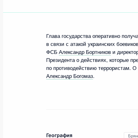
Встреча с Министром обороны Сер
17 апреля 2023 года, 10:00
Глава государства оперативно получ
в связи с атакой украинских боевик
ФСБ
Александр Бортников
и директо
Совещание с постоянными членами
Президента о действиях, которые п
14 апреля 2023 года, 13:15
по противодействию террористам. О 
Александр Богомаз
.
Встреча с врио губернатора Херсо
Сальдо
6 апреля 2023 года, 14:15
География
Брян