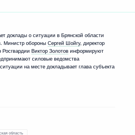
геем Шойгу
ает доклады о ситуации в Брянской области
ов. Министр обороны
Сергей Шойгу
, директор
р Росгвардии
Виктор Золотов
информируют
 Совета Безопасности
редпринимают силовые ведомства
ситуации на месте докладывает глава субъекта
нской области Владимиром
ская область