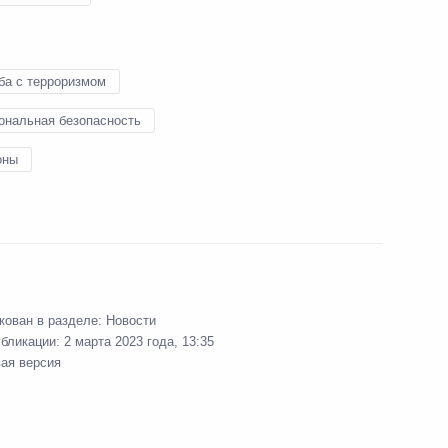
ожской области Евгением
ба с терроризмом
ональная безопасность
ом Пасечником
оны
о итогам заседания Совета
кован в разделе:
Новости
убликации:
2 марта 2023 года, 13:35
вая версия