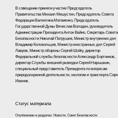
В совещании приняли участие Председатель
Правительства
Михаил Мишустин
, Председатель Совета
Федерации
Валентина Матвиенко
, Председатель
Государственной Думы
Вячеслав Володин
, руководитель
Администрации Президента
Антон Вайно
, Секретарь Совета
Безопасности
Николай Патрушев
, Министр внутренних дел
Владимир Колокольцев
, Министр иностранных дел
Сергей
Лавров
, Министр обороны
Сергей Шойгу
, директор
Федеральной службы безопасности
Александр Бортников
,
директор Службы внешней разведки
Сергей Нарышкин
,
специальный представитель Президента по вопросам
природоохранной деятельности, экологии и транспорта
Серг
Иванов
.
Статус материала
Опубликован в разделах:
Новости
,
Совет Безопасности